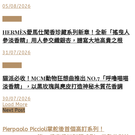
05/08/2026
美妝香氛
HERMÈS愛馬仕聞香珍藏系列新章！全新「搖曳人
參淡香精」用人參交織銀杏，譜寫大地高貴之根
31/07/2026
美妝香氛
貓派必收！MCM動物狂想曲推出 NO.7「呼嚕喵喵
淡香精」，以黑玫瑰與麂皮打造神秘木質花香調
30/07/2026
Load More
Next Post
Pierpaolo Piccioli掌舵後首個高訂系列！