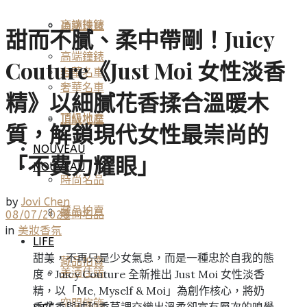
高端鐘錶
頂級珠寶
甜而不膩、柔中帶剛！Juicy
高端鐘錶
Couture《Just Moi 女性淡香
奢華名車
奢華名車
精》以細膩花香揉合溫暖木
頂級地產
頂級地產
質，解鎖現代女性最崇尚的
NOUVEAU
「不費力耀眼」
NOUVEAU
時尚名品
by
Jovi Chen
藏品拍賣
時尚名品
08/07/2026
in
美妝香氛
LIFE
甜美，不再只是少女氣息，而是一種忠於自我的態
藏品拍賣
美酒佳餚
度。Juicy Couture 全新推出 Just Moi 女性淡香
精，以「Me, Myself & Moi」為創作核心，將奶
空間傢飾
香花香與琥珀香草調交織出溫柔卻富有層次的嗅覺