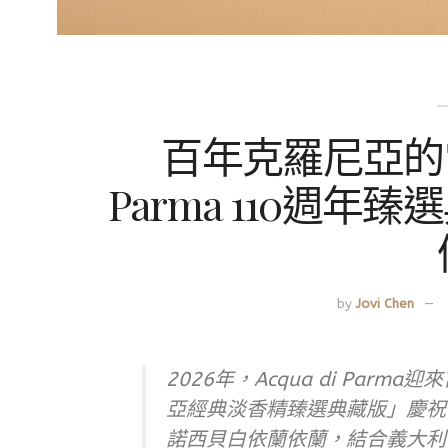
百年克羅尼亞的當代
Parma 110週
by
Jovi Chen
2026年，Acqua di Par
亞經典淡香精臻選典藏版」慶祝傳承。
諾西貝白依蘭依蘭，結合義大利