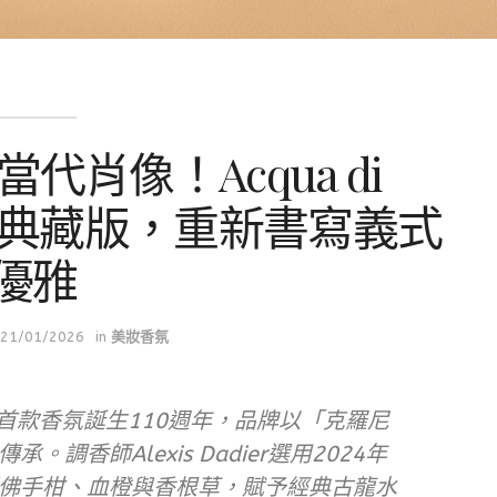
肖像！Acqua di
年臻選典藏版，重新書寫義式
優雅
21/01/2026
in
美妝香氛
ma迎來首款香氛誕生110週年，品牌以「克羅尼
調香師Alexis Dadier選用2024年
佛手柑、血橙與香根草，賦予經典古龍水