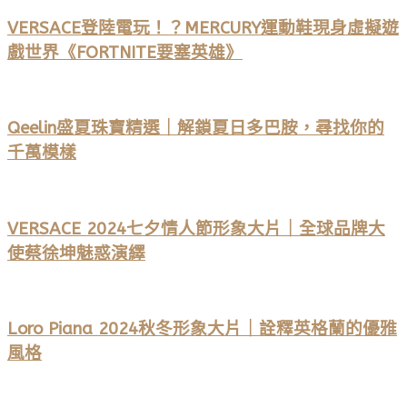
VERSACE登陸電玩！？MERCURY運動鞋現身虛擬遊
戲世界《FORTNITE要塞英雄》
Qeelin盛夏珠寶精選｜解鎖夏日多巴胺，尋找你的
千萬模樣
VERSACE 2024七夕情人節形象大片｜全球品牌大
使蔡徐坤魅惑演繹
Loro Piana 2024秋冬形象大片｜詮釋英格蘭的優雅
風格