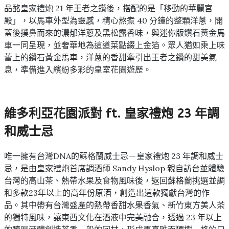
品酩皇家禮炮 21 年王者之鑽後，搭配的是「移動的華麗宮
殿」，以馬車外型為靈感，精心熬煮 40 分鐘的整顆洋蔥，開
蓋後撲鼻而來的濃郁洋蔥及黑松露香味，與迷你版鑽石黃金馬
車一同呈現，並奢華地為這道菜點綴上金箔。眾人猶如乘上味
蕾上的鑽石黃金馬車，洋蔥的香甜牽引出王者之鑽的甜美氣
息，準備進入繽紛多彩的皇室花園遊歷。
維多利亞花園派對 ft. 皇家禮炮 23 年調
和威士忌
唯一擁有台灣DNA的蘇格蘭威士忌－皇家禮炮 23 年調和威士
忌，是由皇家禮炮首席調酒師 Sandy Hyslop 親自訪台並體驗
台灣的高山茶、熱帶水果及食物風味後，返回蘇格蘭挑選並調
和多款23年以上的高年份原酒，創造出這款獨獻台灣的作
品。其中帶有台灣盛產的熱帶香甜水果香氣、新竹東方美人茶
的獨特風味，讓東西文化在酒液中完美融合，透過 23 年以上