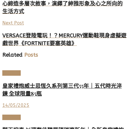
心締造多層次敘事，演繹了紳雅形象及心之所向的
生活方式
Next Post
VERSACE登陸電玩！？MERCURY運動鞋現身虛擬遊
戲世界《FORTNITE要塞英雄》
Related
Posts
美酒佳餚
皇家禮炮威士忌恆久系列第三代55年｜五代時光淬
鍊 全球限量85瓶
14/05/2025
美酒佳餚