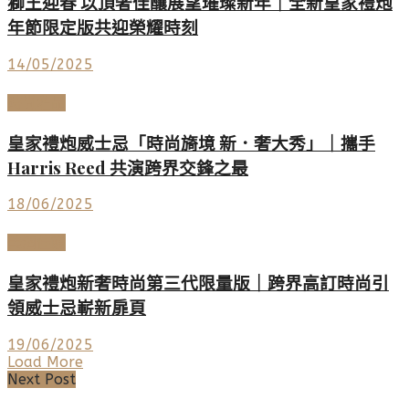
獅王迎春 以頂奢佳釀展望璀璨新年｜全新皇家禮炮
年節限定版共迎榮耀時刻
14/05/2025
時尚名品
皇家禮炮威士忌「時尚旖境 新．奢大秀」｜攜手
Harris Reed 共演跨界交鋒之最
18/06/2025
美酒佳餚
皇家禮炮新奢時尚第三代限量版｜跨界高訂時尚引
領威士忌嶄新扉頁
19/06/2025
Load More
Next Post