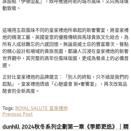
族甜點「伊頓混亂」，既呼應邁阿密的城市風味，又向馬球運
動致敬。
這場用五款風味不同的皇家禮炮所串起的新奢饗宴，將皇家禮
炮的精湛工藝、英國皇室的優雅傳統與馬球貴族文化結合，為
所有人成就難忘的六感回憶。無論是威士忌的豐富層次、餐點
的精心設計和場域的貴族氛圍，都讓人沉浸在皇家禮炮的新奢
世界觀中，其完整的高年份風味版圖，更成為餐桌上的必備首
選。
正好比皇家禮炮的品牌箴言：「別人的終點，只不過是我們的
起點」，皇家禮炮透過「心馳盛會 新•奢饗宴」，再次改寫品
酩會的全新高度。
Tags:
ROYAL SALUTE 皇家禮炮
Previous Post
dunhill 2024秋冬系列企劃第一章《季節更迭》｜精