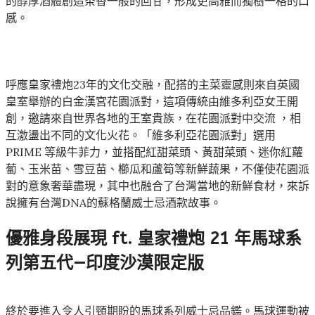
的醇厚酒體創造茶香一般的回甘，形成更高雅而獨樹一格的口
感。
呼應皇家禮炮23年的文化交融，配搭的主菜靈感則來自英國
皇室舉辦的白金漢宮花園派對，這項傳統由維多利亞女王開
創，邀請來自世界各地的王室貴族，在花園派對中交流 ，相
互激盪出不同的文化火花。「維多利亞花園派對」選用
PRIME 等級牛菲力，並搭配紅甜菜頭、黃甜菜頭、迷你紅蘿
蔔、玉米苗、雪豆苗、櫛瓜和蘆筍等新鮮蔬果，不僅使花園派
對的意象奢華盡現，其中也融合了台灣當地的新鮮食材，來訴
說擁有台灣DNA的蘇格蘭威士忌酒款故事。
優雅身段展現 ft. 皇家禮炮 21 年馬球系
列第五代—印度沙漠限定版
終於要進入令人引頸期盼的馬球系列威士忌品鑑。馬球運動被