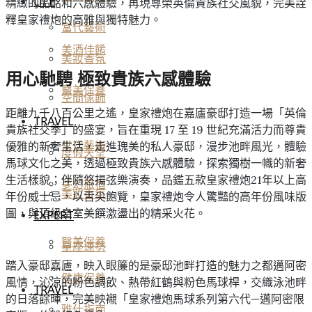
LIFE
精緻的品酩和六感體驗，再現尊榮英倫貴族社交風貌，完美詮
釋皇家禮炮的高雅與獨特魅力。
當代藝術
美酒佳餚
美妝香氛
用心馳騁 極致貴族六感體驗
醫美保養
空間傢飾
距離九千八百公里之遙，皇家禮炮在嘉廬豪邸打造一場「英倫
TRAVEL
貴族社交季」的盛宴，旨在重現 17 至 19 世紀充滿活力而尊貴
優雅的新奢生活，走進瑰美的私人豪邸，漫步池畔風光，體驗
當代藝術
度假天堂
馬球文化之美，透過極致貴族六感體驗，探索獨樹一幟的新奢
生活樣貌；伴隨悠揚弦樂演奏，品鑑五款皇家禮炮21年以上高
夢幻旅宿
美妝香氛
年份威士忌，以舌尖飽覽，皇家禮炮令人驚豔的高年份風味版
圖，與頂級皇室美饌激盪出的精采火花。
EXPERT
醫美保養
星座運勢
踏入豪邸嘉廬，映入眼簾的是豪邸池畔打造的魅力之都邁阿密
健康保養
風情，沁涼的粉色調飲、熱帶紅鶴與粉色馬球桿，交織泳池畔
TRAVEL
的日落餘暉，完美映襯「皇家禮炮馬球系列第六代—邁阿密限
雅仕指南