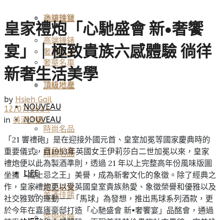
高端鐘錶
頂級珠寶
皇家禮炮「心馳盛會 新•奢饗
高端鐘錶
宴」｜極致貴族六感體驗 徜徉
奢華名車
奢華名車
新奢生活美學
頂級地產
頂級地產
by
Hsieh Gail
NOUVEAU
12/07/2024
NOUVEAU
in
美酒佳餚
時尚名品
「21 響禮砲」是在迎接外國元首、皇室加冕等國家慶典時的
重要儀式，自1953年英國女王伊莉莎白二世加冕以來，皇家
藏品拍賣
時尚名品
禮炮便以此為製酒準則，透過 21 年以上完整高年份風味版圖
LIFE
坐擁「威士忌之王」美譽，成為新奢文化的象徵。除了經典之
作，皇家禮炮更以受英國皇室貴族熱愛、象徵榮譽和優雅以及
藏品拍賣
美酒佳餚
社交雅致的運動——「馬球」為發想，推出馬球系列酒款，更
於今年在嘉廬豪邸打造「心馳盛會 新•奢饗宴」品酩會，通過
空間傢飾