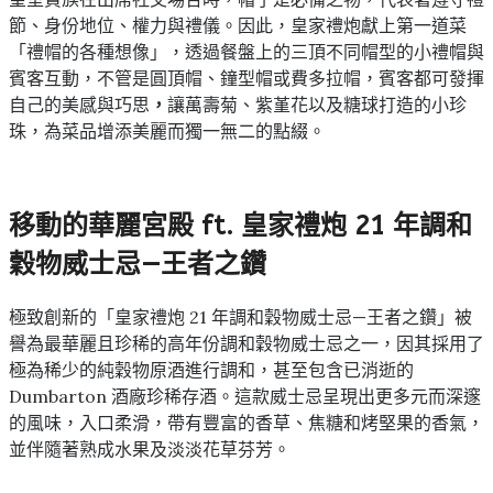
節、身份地位、權力與禮儀。因此，皇家禮炮獻上第一道菜
「禮帽的各種想像」，透過餐盤上的三頂不同帽型的小禮帽與
賓客互動，不管是圓頂帽、鐘型帽或費多拉帽，賓客都可發揮
自己的美感與巧思
，
讓萬壽菊、紫堇花以及糖球打造的小珍
珠，為菜品增添美麗而獨一無二的點綴。
移動的華麗宮殿 ft. 皇家禮炮 21 年調和
穀物威士忌—王者之鑽
極致創新的「皇家禮炮 21 年調和穀物威士忌—王者之鑽」被
譽為最華麗且珍稀的高年份調和穀物威士忌之一，因其採用了
極為稀少的純穀物原酒進行調和，甚至包含已消逝的
Dumbarton 酒廠珍稀存酒。這款威士忌呈現出更多元而深邃
的風味，入口柔滑，帶有豐富的香草、焦糖和烤堅果的香氣，
並伴隨著熟成水果及淡淡花草芬芳。