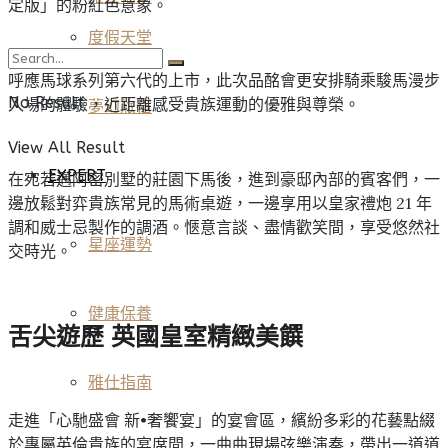
定版」的粉紅色意象。
度假天堂
呼應馬球系列第六代的上市，此次品酩會更安排騎乘駿馬漫步
No Result
入場的體驗，近距離感受貴族運動的優雅與尊榮。
夢幻旅宿
View All Result
EXPERT
在宛若邁阿密別墅的莊園下馬後，進到豪邸內部的賓客們，一
邊放鬆對弈貴族常見的馬術桌遊，一邊享用以皇家禮炮 21 年
調和威士忌製作的調酒。愜意言談、盡情歡笑間，享受悠然社
星座運勢
交時光。
健康保養
舌尖遊歷 英國皇室精緻美饌
雅仕指南
走進「心馳盛會 新•奢饗宴」的宴會區，繽紛多彩的花藝點綴
於專屬英倫貴族的宴席間，一曲曲現場弦樂演奏，帶出一道道