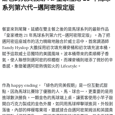
系列第六代—邁阿密限定版
餐宴來到尾聲，延續在雙主餐之後的是馬球系列的最新作品
「皇家禮炮 21 年馬球系列第六代—邁阿密限定版」。為了把
邁阿密這座城市的活力精緻地融合於威士忌中，首席調酒師
Sandy Hyslop 大膽採用初次填充裸麥桶和初次填充波本桶，
賦予這款威士忌獨特的美國風味。波本桶帶來的柔順椰子香
氣，使人聯想到邁阿密的棕櫚樹，而裸麥桶則增添了微妙的辛
香感，象徵著邁阿密熱情如火的 Lifestyle。
作為 happy ending，「緋色的完美假期」是一份互動式甜
點，因為馬球比賽除了優雅的人、馬、球合一，更重要的是用
進球數決勝負。一顆金色的馬球端上桌，讓賓客使用小竿子敲
開白巧克力製成的金色外層，如同用馬球桿擊球進洞，外殼剝
落後，內部的檸檬莓果塔，靈感揉合自邁阿密萊姆派和英國貴