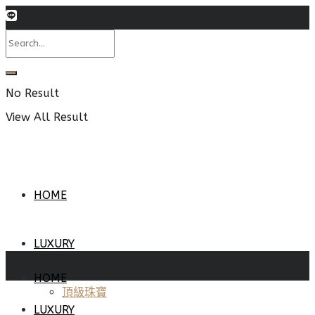
No Result
View All Result
HOME
LUXURY
HOME
頂級珠寶
LUXURY