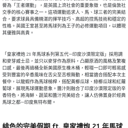
譽為「王者運動」，是英國上流社會的重要象徵，也是倫敦社
交季的核心賽事之一。這項運動追求人、馬、球三者的完美結
合，要求球員具備精湛的揮竿技巧、高超的控馬技術和穩定的
性格。英國王室甚至將馬球列為王子的必修運動項目，以體現
其優雅與高貴。
「皇家禮炮 21 年馬球系列第五代—印度沙漠限定版」採用調
和麥芽威士忌，並只以麥芽作為原料，凸顯原酒的風格及繁複
口感，最後再過桶全新美國原生橡木桶，輕啜一口即可輕易感
受到豐富的辛香風味在舌尖至舌根舞動，相當適合搭配本次主
餐中，以龍蝦作為馬球槌桿，搭配黃櫛瓜球、綠櫛瓜球和紅蘿
蔔球，展現馬球運動意象。醬汁則融合了印度沙漠限定版的辛
香特色，將海鮮、蔬菜和醬汁完美結合，讓人仿佛置身於經典
馬球之都—印度焦特布爾。
緋色的完美假期 ft. 皇家禮炮 21 年馬球