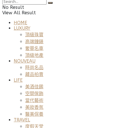
No Result
View All Result
HOME
LUXURY
頂級珠寶
高端鐘錶
奢華名車
頂級地產
NOUVEAU
時尚名品
藏品拍賣
LIFE
美酒佳餚
空間傢飾
當代藝術
美妝香氛
醫美保養
TRAVEL
度假天堂