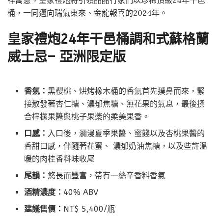
祥寓意。皇家禮炮將引領品酩行家們以珍稀頂級24年干邑
桶，一同邁向瑞氣東來、金龍報喜的2024年。
皇家禮炮
24
年干邑桶調和式蘇格蘭
威士忌
–
亞洲限定版
香氣：
黑櫻桃、烘烤橡木桶的香氣首先撲鼻而來，緊
接散發著杏仁糖、濃郁焦糖、無花果的氣息，最後揉
合檸檬果醬與桃子果漿的柔美果香。
口感：
入口後，瀰漫夏季果醬、蜜餞以及杏桃果醬的
香甜口感，伴隨著花蜜、 濃郁奶油焦糖，以及些許溫
暖的肉桂香料味收尾
尾韻：
悠長而豐富，帶有一絲辛香料香氣
酒精濃度：
40% ABV
建議售價：
NT$ 5,400/瓶