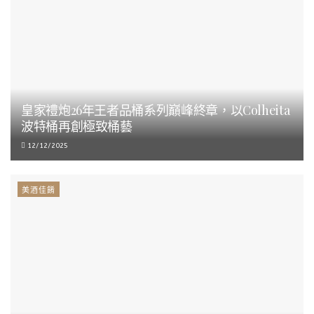
皇家禮炮26年王者品桶系列巔峰終章，以Colheita
波特桶再創極致桶藝
12/12/2025
美酒佳餚