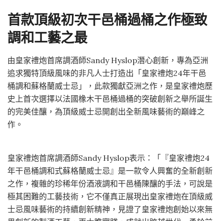
首款頂級初次干邑桶過桶之作極致
調和工藝之最
由皇家禮炮首席調酒師Sandy Hyslop潛心創新，專為亞洲
追求獨特頂級風味的非凡人士打造出「皇家禮炮24年干邑
桶調和蘇格蘭威士忌」，此款獨獻亞洲之作，是皇家禮炮歷
史上首次選擇以法國橡木干邑桶過桶的突破創新之舉所誕生
的完美佳釀，為頂級威士忌開創出全新風味藝術的巔峰之
作。
皇家禮炮首席調酒師Sandy Hyslop表示：「『皇家禮炮24
年干邑桶調和式蘇格蘭威士忌』是一款令人興奮的全新創新
之作，複雜的珍稀年份酒液調和干邑桶陳釀的手法，可說是
極其困難的工藝技術，它不僅真正展現出皇家禮炮在頂級威
士忌風味藝術的持續創新精神，見證了皇家禮炮創始以來無