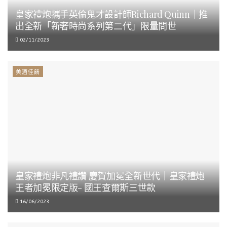
皇家禮炮攜手英倫鬼才設計師Richard Quinn｜推
出全新「新奢時尚系列第二代」限量問世
02/11/2023
美酒佳餚
皇家禮炮非凡禮讚 慶賀加冕全新世代｜皇家禮炮
王者加冕限定版- 國王查爾斯三世款
16/06/2023