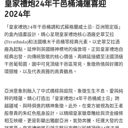
皇家禮炮24年干邑桶鴻運喜迎
2024年
「皇家禮炮24年干邑桶調和式蘇格蘭威士忌- 亞洲限定版」
的盒內插畫設計，精心呈現皇家禮炮核心酒廠史翠艾拉
(Strathisla)和法國橡木干邑桶等經典元素。以史翠艾拉酒
廠為起點，延伸到英國精神標地的倫敦塔，正如皇家禮炮自
經典出發、向傳統致敬的核心價值，再綿延接續至法國頂級
干邑葡萄園，圖中可見頂級干邑區常見、象徵熱情與好運的
環頸雉，以及代表高雅的高貴鶴鳥。
亞洲意象則融入了中式橋樑與庭院、象徵生生不息、愛與純
粹的睡蓮，精心打造出「皇家禮炮24年干邑桶威士忌」跨
越疆域、與時俱進的精神象徵。此外，在東方被視為如王者
般尊貴的朱紅色瓶身設計，以精細皇家徽章雕紋與流金線條
相互映襯，更是彰顯出獨獻亞洲，氣勢奔騰、旺運大發的吉