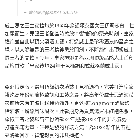
士。
資料提供@ROYAL SALUTE
威士忌之王皇家禮炮於1953年為讚頌英國女王伊莉莎白二世
加冕而生，見證王者登基時鳴放21響禮砲的榮光時刻，皇家
禮炮並自此以頂尖製酒工藝，打造威士忌珍稀酒液的至高之
境，以大膽無畏的王者精神勇於開創，不斷締造出頂級威士
忌王者的高峰。今年，皇家禮炮更為亞洲頂級品酩人士首創
品牌首款「皇家禮炮24年干邑桶調和式蘇格蘭威士忌」
亞洲限定版，選用頂級初次填裝干邑桶過桶，完美打造皇家
禮炮高年份酒液極致調和工藝之最，將高年份威士忌酒液帶
來前所未有的曠世珍稀酒體外，更甄選Longmorn酒廠珍
稀酒液，增添風味層次。此款瓶身為貴氣鴻運朱紅袍色系，
象徵王者之姿以高年份酒款24年迎接2024年的非凡氣勢，
打造充滿力量、旺運迸發的祥瑞之氣，為2024新年開春迎
來鴻運當頭、祥龍報喜的非凡運道。