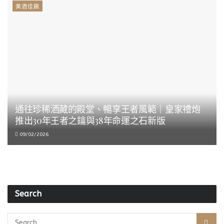
美酒佳餚
通往珍稀酒藏的殿堂、暢享王者風範｜皇家禮炮
推出30年王者之鑰與38年命運之石新版
09/02/2026
Search