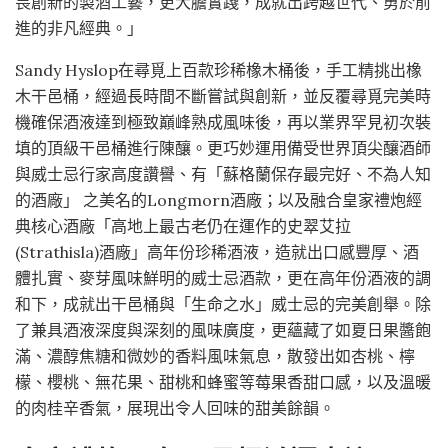
畏創新的製酒工藝，更大膽實踐，成就出跨越世代、勇於前
進的非凡經典。」
Sandy Hyslop在尋覓上百款珍稀橡木桶後，手工精挑出橡
木干邑桶，經過長時間不斷嘗試與創新，並反覆尋覓完美時
機確保酒液達到極致巔峰熟成風味後，再以業界罕見初次裝
填的頂級干邑桶進行陳釀。更巧妙運用備受世界頂尖釀酒師
與威士忌行家高度讚譽、有「蘇格蘭保存最完好、不為人知
的酒廠」 之美名的Longmorn酒廠；以及融合皇家禮炮經
典核心酒廠「高地上最古老仍在運作的史翠艾拉
(Strathisla)酒廠」高年份珍稀酒液，造就出口感豐厚、酒
體扎實、麥芽風味鮮明的威士忌酒款，更在高年份酒液的調
和下，成就出干邑桶與「生命之水」威士忌的完美創舉。除
了兼具酒液深度與深刻的風味廣度，更蘊藏了如夏日果醬飽
滿、濃醇焦糖和微妙的香料風味氣息，散發出如杏桃、檸
檬、櫻桃、無花果、甜桃和蜂蜜等莓果香甜口感，以及溫暖
的肉桂辛香氣，展現出令人回味的甜美餘韻。