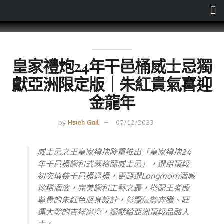
皇家禮炮24年干邑桶威士忌獨
獻亞洲限定版｜朱紅貴氣喜迎
金龍年
by
Hsieh Gail
07/12/2023
威士忌之王皇家禮炮隆重推出「皇家禮炮24
年干邑桶調和式蘇格蘭威士忌」，選用頂級
初次填裝干邑桶過桶，更甄選Longmorn酒廠
珍稀酒液，完美調和工藝之最，搭配王者般
尊貴的朱紅色瓶身設計，彰顯氣勢奔騰、旺
運大發的吉祥寓意，獨獻給亞洲頂級品酩人