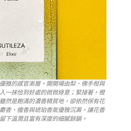
優雅的感官漸層。開開場由梨、佛手柑與
入一抹恰到好處的微微綠意；緊接著，橙
雖然是飽滿的濃香精質地，卻依然保有花
麝香、檀香與琥珀香氣優雅沉澱，讓花香
留下溫潤且富有深度的細膩餘韻。