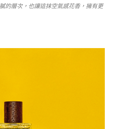
膩的層次，也讓這抹空氣感花香，擁有更