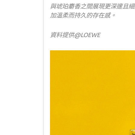
與琥珀麝香之間展現更深邃且細
加溫柔而持久的存在感。
資料提供@LOEWE