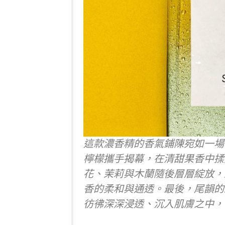
這款濃香精的香氣鋪陳宛如一場
檸檬攜手揭幕，在清甜果香中揉
花、茉莉與木蘭隨後層層綻放，
香的柔和與通透。最後，尾韻的
彷彿深深浸透、沉入肌膚之中，