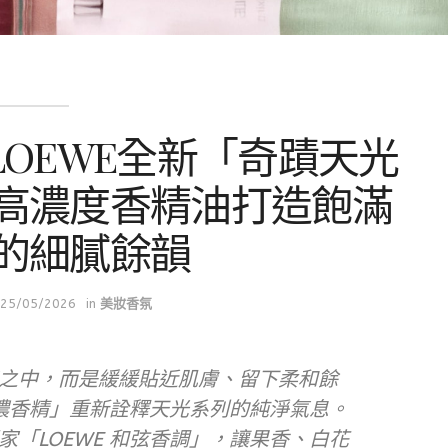
OEWE全新「奇蹟天光
高濃度香精油打造飽滿
的細膩餘韻
25/05/2026
in
美妝香氛
之中，而是緩緩貼近肌膚、留下柔和餘
光濃香精」重新詮釋天光系列的純淨氣息。
「LOEWE 和弦香調」，讓果香、白花