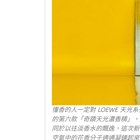
懂香的人一定對 LOEWE 天
的第六款「奇蹟天光濃香精」，
同於以往淡香水的飄逸，這次新
空氣中的花香分子通通凝鍊起來