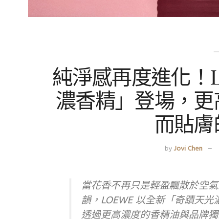
純淨感再度進化！L
濃香精」登場，更
而貼膚
by
Jovi Chen
當花香不再只是輕盈飄散於空氣
韻，LOEWE 以全新「奇蹟天
透過更高濃度的香精油與品牌獨家