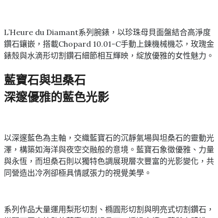
L’Heure du Diamant系列腕錶，以珍珠母貝面盤結合高淨度
鑽石鑲嵌，搭載Chopard 10.01-C手動上鍊機械機芯，玫瑰金
錶殼與水滴形切割鑽石細節相互輝映，綻放優雅的女性魅力。
藍寶石與坦桑石
深邃優雅的藍色光影
以深邃藍色為主軸，交織藍寶石的沉靜氣場與坦桑石的靈動光
澤，構築如海洋與夜空交融般的意境。藍寶石象徵優雅、力量
與永恆，而坦桑石則以獨特色調展現層次豐富的光影變化，共
同營造出冷冽卻極具情感張力的視覺美學。
系列作品大量運用梨形切割、橢圓形切割與明亮式切割鑽石，