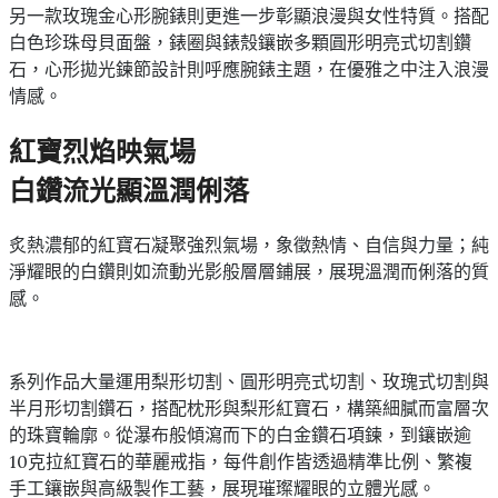
另一款玫瑰金心形腕錶則更進一步彰顯浪漫與女性特質。搭配
白色珍珠母貝面盤，錶圈與錶殼鑲嵌多顆圓形明亮式切割鑽
石，心形拋光鍊節設計則呼應腕錶主題，在優雅之中注入浪漫
情感。
紅寶烈焰映氣場
白鑽流光顯溫潤俐落
炙熱濃郁的紅寶石凝聚強烈氣場，象徵熱情、自信與力量；純
淨耀眼的白鑽則如流動光影般層層鋪展，展現溫潤而俐落的質
感。
系列作品大量運用梨形切割、圓形明亮式切割、玫瑰式切割與
半月形切割鑽石，搭配枕形與梨形紅寶石，構築細膩而富層次
的珠寶輪廓。從瀑布般傾瀉而下的白金鑽石項鍊，到鑲嵌逾
10克拉紅寶石的華麗戒指，每件創作皆透過精準比例、繁複
手工鑲嵌與高級製作工藝，展現璀璨耀眼的立體光感。