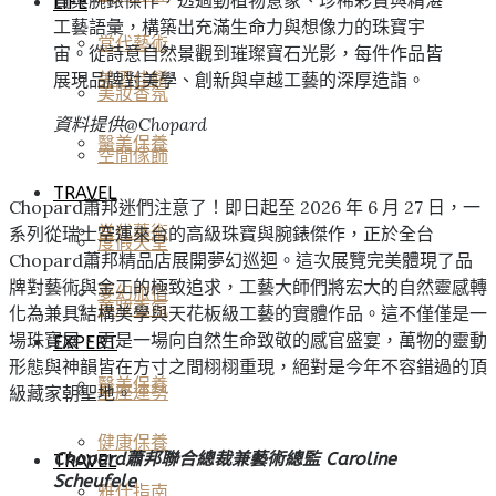
LIFE
工藝語彙，構築出充滿生命力與想像力的珠寶宇
當代藝術
宙。從詩意自然景觀到璀璨寶石光影，每件作品皆
展現品牌對美學、創新與卓越工藝的深厚造詣。
美酒佳餚
美妝香氛
資料提供@Chopard
醫美保養
空間傢飾
TRAVEL
Chopard蕭邦迷們注意了！即日起至 2026 年 6 月 27 日，一
當代藝術
系列從瑞士空運來台的高級珠寶與腕錶傑作，正於全台
度假天堂
Chopard蕭邦精品店展開夢幻巡迴。這次展覽完美體現了品
牌對藝術與金工的極致追求，工藝大師們將宏大的自然靈感轉
夢幻旅宿
美妝香氛
化為兼具結構美學與天花板級工藝的實體作品。這不僅僅是一
場珠寶展，更是一場向自然生命致敬的感官盛宴，萬物的靈動
EXPERT
形態與神韻皆在方寸之間栩栩重現，絕對是今年不容錯過的頂
醫美保養
級藏家朝聖地。
星座運勢
健康保養
Chopard蕭邦聯合總裁兼藝術總監 Caroline
TRAVEL
Scheufele
雅仕指南