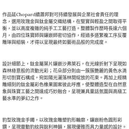
作品延Chopard續蕭邦對可持續發展與企業社會責任的理
念，選用玫瑰金與鈦金屬交織結構，在堅實與輕盈之間取得平
衡，並以高度複雜的純手工工藝打造。整體製作歷時長達六個
月，由四位珠寶師與鑲嵌師密切協作，經過多道繁複工序反覆
雕琢與組裝，才得以呈現最終如藝術品般的完成度。
設計細節上，鈦金屬葉片鑲嵌沙弗萊石，在光線折射下呈現如
森林綠意般的流動光彩；花朵部分則由一簇簇艷麗的黃色水滴
形切割寶石構成，宛如陽光灑落林間綻放的花束。再加上經精
雕細刻的鈦金屬彩色橡果圖案彼此呼應，使整體造型在自然意
象與珠寶工藝之間達成巧妙融合，呈現兼具童話氛圍與高級工
藝水準的夢幻之作。
豹型玫瑰金手鐲，以玫瑰金雕塑豹形輪廓，鑲嵌粉色圓形彩
鑽，呈現靈動豹紋與銳利神韻，展現優雅而具力量感的設計。