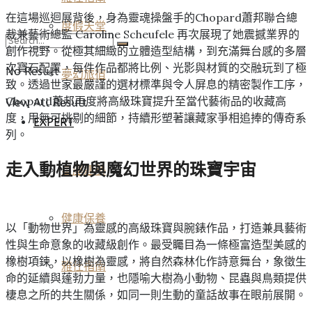
在這場巡迴展背後，身為靈魂操盤手的Chopard蕭邦聯合總
度假天堂
裁兼藝術總監 Caroline Scheufele 再次展現了她震撼業界的
創作視野。從極其細緻的立體造型結構，到充滿舞台感的多層
次寶石配置，每件作品都將比例、光影與材質的交融玩到了極
No Result
夢幻旅宿
致。透過世家最嚴謹的選材標準與令人屏息的精密製作工序，
Chopard蕭邦再度將高級珠寶提升至當代藝術品的收藏高
View All Result
度，用無可挑剔的細節，持續形塑著讓藏家爭相追捧的傳奇系
EXPERT
列。
走入動植物與魔幻世界的珠寶宇宙
星座運勢
健康保養
以「動物世界」為靈感的高級珠寶與腕錶作品，打造兼具藝術
性與生命意象的收藏級創作。最受矚目為一條極富造型美感的
橡樹項鍊，以橡樹為靈感，將自然森林化作詩意舞台，象徵生
雅仕指南
命的延續與蓬勃力量，也隱喻大樹為小動物、昆蟲與鳥類提供
棲息之所的共生關係，如同一則生動的童話故事在眼前展開。