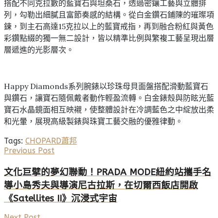
搭配不同克拉數的藍寶石與坦桑石，透過密鑲工藝與立體排
列，勾勒出細膩且富節奏感的結構。從白金鑽石鋪陳的璀璨項
鍊，到主石高達15克拉以上的藍寶戒指，再到融合粉紅與黃色
彩鑽點綴的獨一無二設計，皆以精準比例與繁複工藝呈現出層
層遞進的光影層次。
Happy Diamonds系列腕錶以珍珠母貝面盤搭配滑動藍寶石
與鑽石，讓寶石隨佩戴者動作輕盈流轉。白金錶殼與防眩光藍
寶石水晶鏡面相互映襯，使整體設計在冷調藍色之中綻放出柔
和光暈，展現高級製錶與珠寶工藝交融的優雅律動。
Tags:
CHOPARD
蕭邦
Previous Post
文化巨擘的夢幻聯動！PRADA MODE紐約站攜手名
導小島秀夫與導演尼古拉斯，在切爾西飯店開啟
《Satellites II》沉浸式宇宙
Next Post