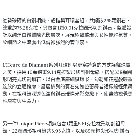
氣勢磅礡的白鑽項鍊、戒指與耳環套組，共鑲嵌265顆鑽石，
總重約75.28克拉，另包含1顆0.01克拉圓形切割鑽石。整體設
計以純淨白鑽鋪陳光影層次，展現極致璀璨與女性優雅氣質，
於細節之中流露出低調卻強烈的奢華感。
L’Heure du Diamant系列耳環則以更富詩意的方式詮釋珠寶
之美，採用40顆總重9.14克拉梨形切割祖母綠，搭配338顆圓
形明亮式切割鑽石，以白金底座細膩鑲嵌，勾勒如花冠般輕盈
綻放的立體輪廓。層層排列的寶石宛如芭蕾舞者裙擺般輕柔舞
動，在祖母綠深邃色澤與鑽石璀璨光影交織下，使整體視覺更
添層次與生命力。
另一件Unique Piece項鍊包含1顆重5.61克拉枕形切割祖母
綠、22顆圓形祖母綠共3.93克拉，以及89顆欖尖形切割鑽石