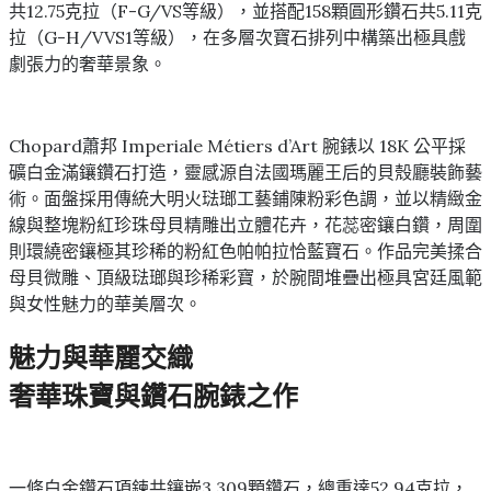
共12.75克拉（F-G/VS等級），並搭配158顆圓形鑽石共5.11克
拉（G-H/VVS1等級），在多層次寶石排列中構築出極具戲
劇張力的奢華景象。
Chopard蕭邦 Imperiale Métiers d’Art 腕錶以 18K 公平採
礦白金滿鑲鑽石打造，靈感源自法國瑪麗王后的貝殼廳裝飾藝
術。面盤採用傳統大明火琺瑯工藝鋪陳粉彩色調，並以精緻金
線與整塊粉紅珍珠母貝精雕出立體花卉，花蕊密鑲白鑽，周圍
則環繞密鑲極其珍稀的粉紅色帕帕拉恰藍寶石。作品完美揉合
母貝微雕、頂級琺瑯與珍稀彩寶，於腕間堆疊出極具宮廷風範
與女性魅力的華美層次。
魅力與華麗交織
奢華珠寶與鑽石腕錶之作
一條白金鑽石項鍊共鑲嵌3,309顆鑽石，總重達52.94克拉，