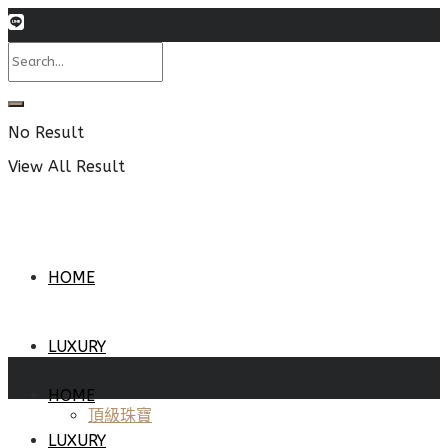
No Result
View All Result
HOME
LUXURY
HOME
頂級珠寶
LUXURY