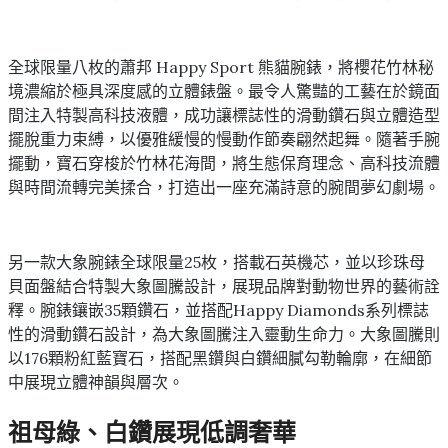
全球限量八枚的蕭邦 Happy Sport 熊貓腕錶，將櫻花竹林秘
境濃縮於極具深度感的立體錶盤。最令人驚豔的工藝在於鏡面
間注入特製高科技液體，成功讓標誌性的滑動鑽石與立體造型
擺脫重力束縛，以優雅緩慢的慢動作節奏翩然起舞。隨著手腕
擺動，寶石穿梭於竹林花海間，將生態保育理念、高科技流體
與時間流轉完美揉合，打造出一座充滿詩意的腕間夢幻劇場。
另一款大象腕錶全球限量25枚，搭載石英機芯，並以珍珠母
貝面盤結合特製大象圖騰設計，展現品牌對動物世界的藝術詮
釋。腕錶鑲嵌35顆鑽石，並搭配Happy Diamonds系列標誌
性的滑動鑽石設計，為大象圖騰注入靈動生命力。大象圖騰則
以176顆粉紅藍寶石，搭配黑鑽與白鑽細膩勾勒輪廓，在細節
中展現立體神韻與層次。
祖母綠、白鑽展現低調奢華