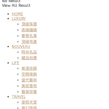
No Result
View All Result
HOME
LUXURY
頂級珠寶
高端鐘錶
奢華名車
頂級地產
NOUVEAU
時尚名品
藏品拍賣
LIFE
美酒佳餚
空間傢飾
當代藝術
美妝香氛
醫美保養
TRAVEL
度假天堂
夢幻旅宿