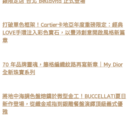
錶限定店 台北 Bellavita 正式登場
打破單色框架！Cartier卡地亞年度重磅限定：經典
LOVE手環注入彩色寶石，以豐沛創意開啟風格新篇
章
70 年品牌靈魂，籐格編織紋路再寫新章｜My Dior
全新珠寶系列
將地中海調色盤熔鑄於微型金工！BUCCELLATI夏日
新作登場，從織金戒指到銀雕餐盤演繹頂級義式優
雅