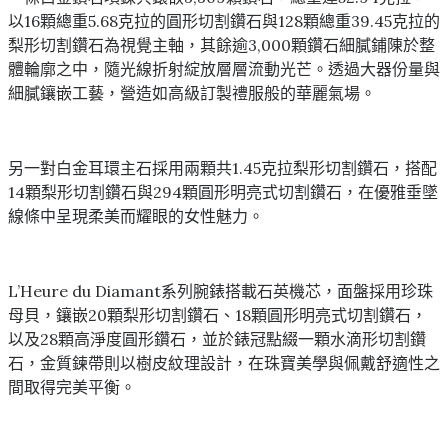
以16顆總重5.68克拉的圓形切割鑽石與128顆總重39.45克拉的
梨形切割鑽石為視覺主軸，其餘逾3,000顆鑽石細膩鋪陳於整
體輪廓之中，隨光線折射綻放層層流動光芒。透過大器份量與
細膩鑲嵌工藝，營造如高級訂製禮服般的華麗氣場。
另一對白金耳環主石採用兩顆共1.45克拉梨形切割鑽石，搭配
14顆梨形切割鑽石與294顆圓形明亮式切割鑽石，在優雅垂墜
線條中呈現柔美而耀眼的女性魅力。
L’Heure du Diamant系列腕錶搭載石英機芯，面盤採用珍珠
母貝，鑲嵌20顆梨形切割鑽石、18顆圓形明亮式切割鑽石，
以及28顆高淨度圓形鑽石，並於錶冠點綴一顆水滴形切割鑽
石，金質鍊帶則以樹皮紋理設計，在珠寶美學與佩戴舒適性之
間取得完美平衡。