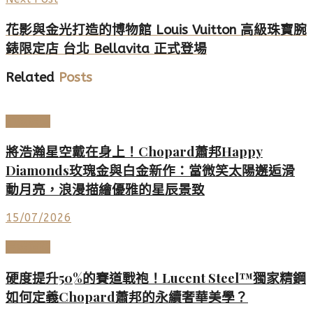
花影與金光打造的博物館 Louis Vuitton 高級珠寶腕
錶限定店 台北 Bellavita 正式登場
Related
Posts
頂級珠寶
將浩瀚星空戴在身上！Chopard蕭邦Happy
Diamonds玫瑰金與白金新作：當微笑太陽邂逅滑
動月亮，浪漫描繪優雅的星辰景致
15/07/2026
高端鐘錶
硬度提升50%的賽道戰袍！Lucent Steel™獨家精鋼
如何定義Chopard蕭邦的永續奢華美學？