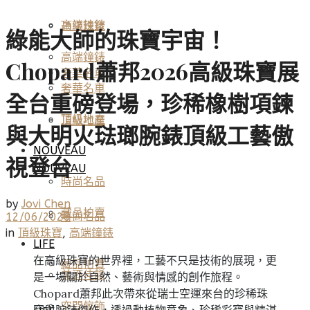
高端鐘錶
頂級珠寶
綠能大師的珠寶宇宙！
高端鐘錶
Chopard蕭邦2026高級珠寶展
奢華名車
奢華名車
全台重磅登場，珍稀橡樹項鍊
頂級地產
頂級地產
與大明火琺瑯腕錶頂級工藝傲
NOUVEAU
視登台
NOUVEAU
時尚名品
by
Jovi Chen
藏品拍賣
時尚名品
12/06/2026
in
頂級珠寶
,
高端鐘錶
LIFE
在高級珠寶的世界裡，工藝不只是技術的展現，更
藏品拍賣
美酒佳餚
是一場關於自然、藝術與情感的創作旅程。
Chopard蕭邦此次帶來從瑞士空運來台的珍稀珠
空間傢飾
寶與腕錶傑作，透過動植物意象、珍稀彩寶與精湛