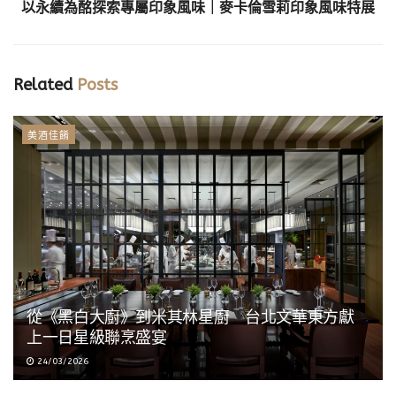
以永續為酩探索專屬印象風味｜麥卡倫雪莉印象風味特展
Related
Posts
美酒佳餚
從《黑白大廚》到米其林星廚 台北文華東方獻
上一日星級聯烹盛宴
24/03/2026