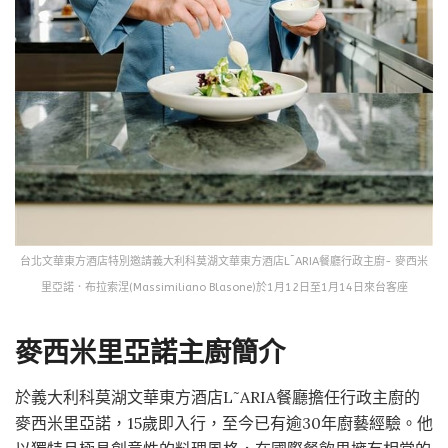
台北文華東方酒店特別邀請義大利科莫湖文華東方酒店L˜ARIA餐廳行政主廚- 麥西米
里亞諾．布拉索涅(Massimiliano Blasone)於1月12日至1月14日來台客座
麥西米里亞諾主廚簡介
於義大利科莫湖文華東方酒店L˜ARIA餐廳擔任行政主廚的
麥西米里亞諾，15歲即入行，至今已有逾30年廚藝經驗。他