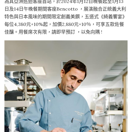
為其亞洲巡迴客座首站，於2024年1月12日晚餐起至1月13
日及14日午晚餐期間客座Bencotto ，展演融合正統義大利
特色與日本風味的期間限定創義美饌，五道式《綺義饗宴》
每位4,380元+10%起，加價2,880元+10％，可享五款佐餐
佳釀。用餐席次有限，請即早預訂 ，以免向隅 !