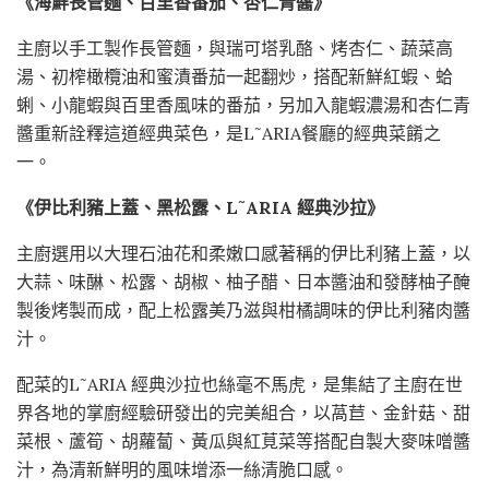
《海鮮長管麵、百里香番茄、杏仁青醬》
主廚以手工製作長管麵，與瑞可塔乳酪、烤杏仁、蔬菜高
湯、初榨橄欖油和蜜漬番茄一起翻炒，搭配新鮮紅蝦、蛤
蜊、小龍蝦與百里香風味的番茄，另加入龍蝦濃湯和杏仁青
醬重新詮釋這道經典菜色，是L˜ARIA餐廳的經典菜餚之
一。
《伊比利豬上蓋、黑松露、L˜ARIA 經典沙拉》
主廚選用以大理石油花和柔嫩口感著稱的伊比利豬上蓋，以
大蒜、味醂、松露、胡椒、柚子醋、日本醬油和發酵柚子醃
製後烤製而成，配上松露美乃滋與柑橘調味的伊比利豬肉醬
汁。
配菜的L˜ARIA 經典沙拉也絲毫不馬虎，是集結了主廚在世
界各地的掌廚經驗研發出的完美組合，以萵苣、金針菇、甜
菜根、蘆筍、胡蘿蔔、黃瓜與紅莧菜等搭配自製大麥味噌醬
汁，為清新鮮明的風味增添一絲清脆口感。