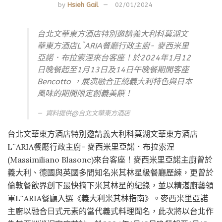
by
Hsieh Gail
02/01/2024
台北文華東方酒店特別邀請義大利科莫湖文
華東方酒店L˜ARIA餐廳行政主廚- 麥西米里
亞諾．布拉索涅來台客座！於2024年1月12
日晚餐起至1月13日及14日午晚餐期間客座
Bencotto ，展演融合正統義大利特色與日本
風味的期間限定創義美饌！
資料提供@
台北文華東方酒店
台北文華東方酒店特別邀請義大利科莫湖文華東方酒店
L˜ARIA餐廳行政主廚- 麥西米里亞諾．布拉索涅
(Massimiliano Blasone)來台客座！麥西米里亞諾主廚曾於
義大利、德國與英國多間知名米其林星級餐廳歷練，更曾於
倫敦餐飲界創下最快摘下米其林星的紀錄，並以精湛廚藝領
軍L˜ARIA餐廳入選《義大利米其林指南》。麥西米里亞諾
主廚以融合日式元素的當代義式料理聞名，此次將以台北作