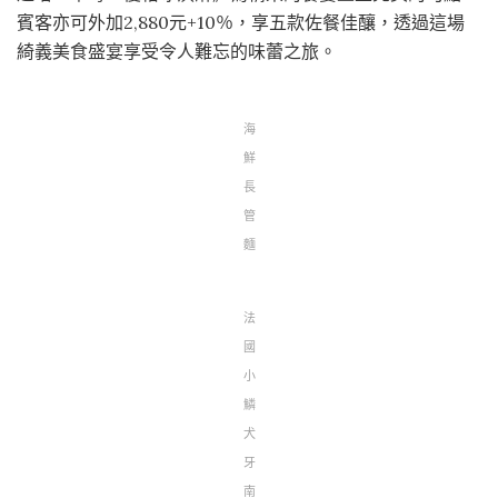
賓客亦可外加2,880元+10％，享五款佐餐佳釀，透過這場
綺義美食盛宴享受令人難忘的味蕾之旅。
海
鮮
長
管
麵
法
國
小
鱗
犬
牙
南