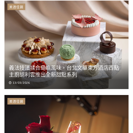
美酒佳餚
義法技法揉合島嶼風味，台北文華東方酒店西點
主廚胡利雲推出全新甜點系列
13/03/2026
美酒佳餚