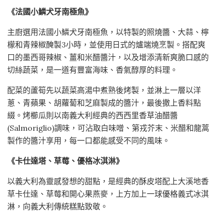
《法國小鱗犬牙南極魚》
主廚選用法國小鱗犬牙南極魚，以特製的照燒醬、大蒜、檸
檬和青辣椒醃製3小時，並使用日式的爐端燒烹製。搭配爽
口的墨西哥辣椒、薑和米醋醬汁，以及增添清新爽脆口感的
切絲蔬菜，是一道有豐富海味、香氣醇厚的料理。
配菜的蘆筍先以蔬菜高湯中煮熟後烤製，並淋上一層以洋
蔥、青蘋果、胡蘿蔔和芝麻製成的醬汁，最後撒上香料點
綴。烤櫛瓜則以南義大利經典的西西里香草油醋醬
(Salmoriglio)調味，可沾取白味噌、第戎芥末、米醋和龍蒿
製作的醬汁享用，每一口都能感受不同的風味。
《卡仕達塔、草莓、優格冰淇淋》
以義大利為靈感發想的甜點，是經典的酥皮塔配上大溪地香
草卡仕達、草莓和開心果燕麥，上方加上一球優格義式冰淇
淋，向義大利傳統糕點致敬。