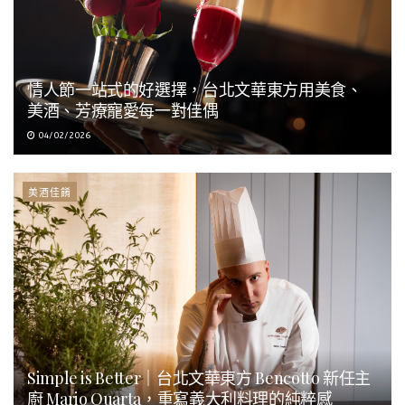
情人節一站式的好選擇，台北文華東方用美食、
美酒、芳療寵愛每一對佳偶
04/02/2026
美酒佳餚
Simple is Better｜台北文華東方 Bencotto 新任主
廚 Mario Quarta，重寫義大利料理的純粹感