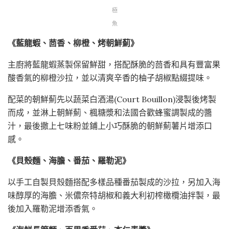
極
魚
《藍龍蝦、茴香、柳橙、烤朝鮮薊》
主廚將藍龍蝦蒸製保留鮮甜，搭配酥脆的茴香和具有豐富果
酸香氣的柳橙沙拉，並以清爽辛香的柚子胡椒點綴提味。
配菜的朝鮮薊先以蔬菜白酒湯(Court Bouillon)浸製後烤製
而成，並淋上朝鮮薊、楓糖漿和法國合歡蜂蜜調製成的醬
汁，最後撒上七味粉並鋪上小巧酥脆的朝鮮薊薯片增添口
感。
《貝殼麵、海膽、番茄、羅勒泥》
以手工自製貝殼麵搭配多樣品種番茄製成的沙拉，另加入海
味醇厚的海膽、米儂奈特胡椒和義大利初榨橄欖油拌製，最
後加入羅勒泥增添香氣。