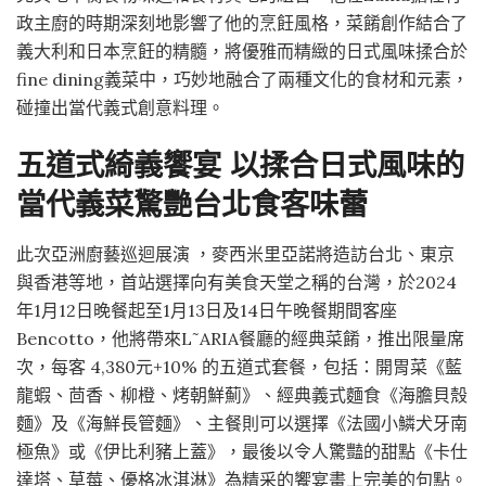
政主廚的時期深刻地影響了他的烹飪風格，菜餚創作結合了
義大利和日本烹飪的精髓，將優雅而精緻的日式風味揉合於
fine dining義菜中，巧妙地融合了兩種文化的食材和元素，
碰撞出當代義式創意料理。
五道式綺義饗宴
以揉合日式風味的
當代義菜驚艷台北食客味蕾
此次亞洲廚藝巡迴展演 ，麥西米里亞諾將造訪台北、東京
與香港等地，首站選擇向有美食天堂之稱的台灣，於2024
年1月12日晚餐起至1月13日及14日午晚餐期間客座
Bencotto，他將帶來L˜ARIA餐廳的經典菜餚，推出限量席
次，每客 4,380元+10% 的五道式套餐，包括：開胃菜《藍
龍蝦、茴香、柳橙、烤朝鮮薊》、經典義式麵食《海膽貝殼
麵》及《海鮮長管麵》、主餐則可以選擇《法國小鱗犬牙南
極魚》或《伊比利豬上蓋》，最後以令人驚豔的甜點《卡仕
達塔、草莓、優格冰淇淋》為精采的饗宴畫上完美的句點。