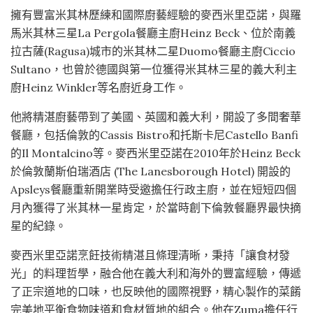
擁有豐富米其林歷練和國際廚藝經驗的麥西米里亞諾，與羅
馬米其林三星La Pergola餐廳主廚Heinz Beck、位於南義
拉古薩(Ragusa)城市的米其林二星Duomo餐廳主廚Ciccio
Sultano，也曾於德國與第一位獲得米其林三星的義大利主
廚Heinz Winkler等名廚近身工作。
他將精湛廚藝帶到了美國、英國和義大利，開設了多間奢華
餐廳，包括倫敦的Cassis Bistro和托斯卡尼Castello Banfi
的Il Montalcino等。麥西米里亞諾在2010年於Heinz Beck
於倫敦蘭斯伯瑞酒店 (The Lanesborough Hotel) 開設的
Apsleys餐廳重新開業時受邀擔任行政主廚，並在短短四個
月內獲得了米其林一星肯定，於當時創下倫敦餐廳界最快摘
星的紀錄。
麥西米里亞諾烹飪技術精湛且條理清晰，秉持「讓食材發
光」的料理哲學，融合他在義大利和海外的豐富經驗，傳遞
了正宗道地的口味，也反映他的國際視野，精心製作的菜餚
完美地平衡食物味道和食材質地的組合。他在Zuma擔任行