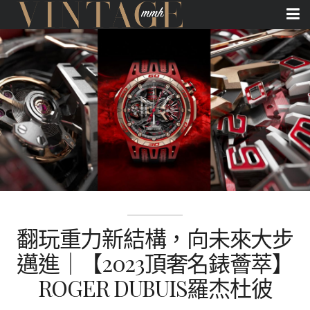
翻玩重力新結構，向未來大步
邁進｜【2023頂奢名錶薈萃】
ROGER DUBUIS羅杰杜彼