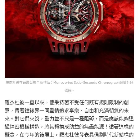
羅杰杜彼在錶展公布全新作品：Monovortex Split-Seconds Chronograph追針計時
碼錶。
羅杰杜彼一直以來，便秉持著不受任何既有規則限制的創
意，帶著鐘錶界一同盡情追求享樂、自由和充滿朝氣的未
來。對它們來說，重力並不只是一種阻礙，而是應該能夠透
過精密機械構造，將其轉換成助益的無盡能源！循著這樣的
概念，在今年的錶展上，羅杰杜彼發表具備劃時代新結構的