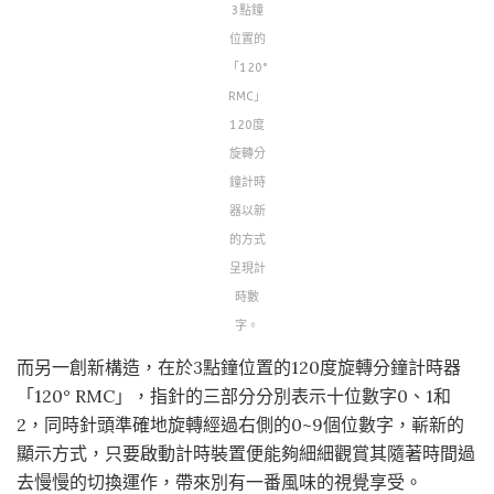
3點鐘
位置的
「120°
RMC」
120度
旋轉分
鐘計時
器以新
的方式
呈現計
時數
字。
而另一創新構造，在於3點鐘位置的120度旋轉分鐘計時器
「120° RMC」，指針的三部分分別表示十位數字0、1和
2，同時針頭準確地旋轉經過右側的0~9個位數字，嶄新的
顯示方式，只要啟動計時裝置便能夠細細觀賞其隨著時間過
去慢慢的切換運作，帶來別有一番風味的視覺享受。