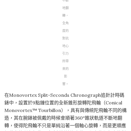
不斷
地翻
轉，
全角
度的
對抗
地心
引力
所帶
來的
影
響。
在Monovortex Split-Seconds Chronograph追針計時碼
錶中，設置於9點鐘位置的全新錐形旋轉陀飛輪（Conical
Monovortex™ Tourbillon），具有與傳統陀飛輪不同的構
造，其在腕錶被佩戴的時候會順著360°錐狀軌道不斷地翻
轉，使得陀飛輪不只是單純沿著一個軸心旋轉，而是更順應