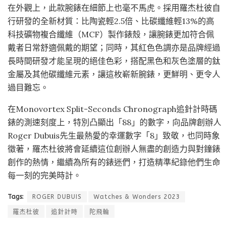
在外觀上，此款腕錶在細節上也毫不馬虎。採用羅杰杜彼自
行研發的全新材質：比陶瓷輕2.5倍、比碳纖維輕13%的高
科技礦物複合纖維（MCF）製作錶殼，讓腕錶更加符合佩
戴者日常舒適佩戴的期望；同時，其紅色色調亦是品牌經過
長時間研發才能呈現的絕佳色彩，搭配黑色和灰色塗層的鈦
金屬及其他碳纖維元素，讓這枚嶄新腕錶，更鮮明、更令人
過目難忘。
在Monovortex Split-Seconds Chronograph追針計時碼
錶的測速刻度上，特別凸顯出「88」的數字，向品牌創辦人
Roger Dubuis先生最熱愛的幸運數字「8」致敬，也同時象
徵著，羅杰杜彼將會延續這位創辦人無盡的創造力與對鐘錶
創作的熱情，繼續為所有的錶迷們，打造精準紀錄他們生命
每一刻的完美時計。
Tags:
ROGER DUBUIS
Watches & Wonders 2023
羅杰杜彼
追針計時
陀飛輪