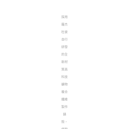
採用
羅杰
杜彼
自行
研發
的全
新材
質高
科技
礦物
複合
纖維
製作
錶
殼，