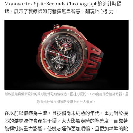
Monovortex Split-Seconds Chronograph追針計時碼
錶，展示了製錶師如何發揮無盡智慧，翻玩地心引力！
新款腕錶具備新設計的錐形旋轉陀飛輪構造、圓柱形擺陀、120度旋轉分鐘計時器，呈
現羅杰杜彼在開發新技術上的一大進展。
在以前以懷錶為主流，且技術尚未純熟的年代，重力對於機
芯的游絲運作會產生干擾，大大影響走時的準確度－而靠著
旋轉抵銷重力影響，使機芯運作更加順暢，且更加精準的陀