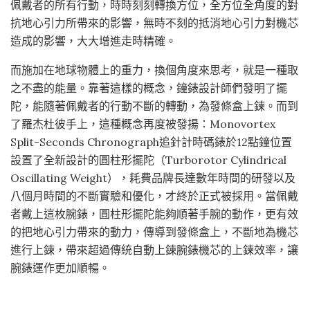
佩戴者的所有行動，時時刻刻轉換方位，全方位全角度的對
抗地心引力所帶來的影響，無時不刻的抵消地心引力對機芯
造成的影響，大大增進走時精確。
而施加在地球物體上的重力，換個角度來思考，就是一種取
之不盡的能量。靠著這樣的概念，鐘錶設計師們發明了擺
陀，能隨著佩戴者的行動不斷的轉動，為發條盒上鍊。而到
了羅杰杜彼手上，這種概念再度被發揚：Monovortex
Split-Seconds Chronograph追針計時碼錶於12點鐘位置
設置了全新設計的圓柱形擺陀（Turborotor Cylindrical
Oscillating Weight），耗費品牌長達數年時間的研發以及
八個月時間的不斷實驗和優化，才終於正式被採用。當佩戴
者戴上這枚腕錶，圓柱形擺陀能夠順著手腕的動作，更有效
的把地心引力帶來的動力，傳導到發條盒上，不斷地為機芯
進行上鍊，帶來超過傳統自動上鍊腕錶機芯的上鍊效率，讓
腕錶運作更加順暢。