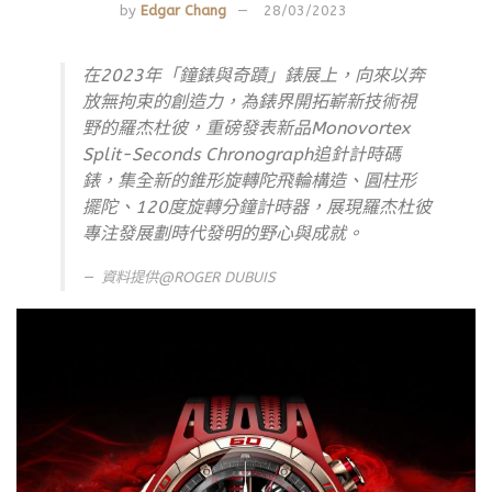
by
Edgar Chang
28/03/2023
在2023年「鐘錶與奇蹟」錶展上，向來以奔
放無拘束的創造力，為錶界開拓嶄新技術視
野的羅杰杜彼，重磅發表新品Monovortex
Split-Seconds Chronograph追針計時碼
錶，集全新的錐形旋轉陀飛輪構造、圓柱形
擺陀、120度旋轉分鐘計時器，展現羅杰杜彼
專注發展劃時代發明的野心與成就。
資料提供@ROGER DUBUIS