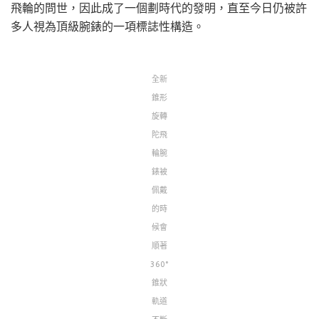
飛輪的問世，因此成了一個劃時代的發明，直至今日仍被許
多人視為頂級腕錶的一項標誌性構造。
全新
錐形
旋轉
陀飛
輪腕
錶被
佩戴
的時
候會
順著
360°
錐狀
軌道