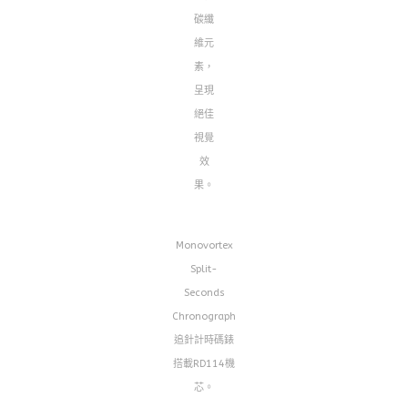
碳纖
維元
素，
呈現
絕佳
視覺
效
果。
Monovortex
Split-
Seconds
Chronograph
追針計時碼錶
搭載RD114機
芯。