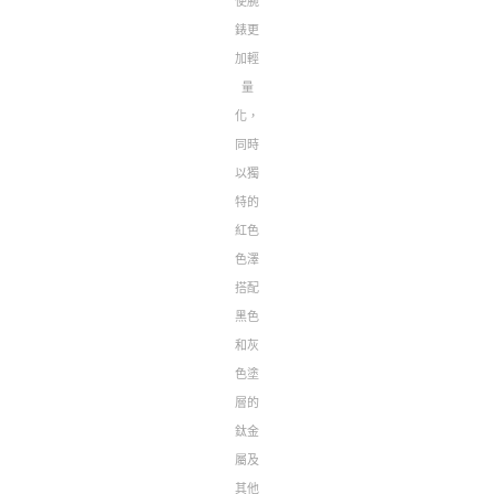
使腕
錶更
加輕
量
化，
同時
以獨
特的
紅色
色澤
搭配
黑色
和灰
色塗
層的
鈦金
屬及
其他