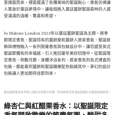
意撲面而來，裡面擺滿了各種美味的聖誕點心，香氣彷彿讓
人置身於童話夢境中，讓每個進入童話薑餅聖誕森林的人感
受滿滿的溫暖、驚喜和希望。
Jo Malone London 2023年以童話薑餅聖誕為主題，將季
節限定香氛、聖誕特有的薑餅屋和薑餅人居家香氣、聖誕掛
飾與禮物融入一系列限量香氛與包裝設計中，讓您感受英式
聖誕節獨有的幸福感，引人進回童年美好回憶中。從聖誕限
定香氛、倒數月曆、身體沐浴系列、居家香氛到各式禮盒的
包裝，都能看到薑餅和聖誕糖果配色點綴其中，夢幻的設計
包裝讓人更加期待佳節到來。
童話薑餅聖誕系列換上薑餅主題夢幻外觀，奶油餅乾色系禮盒點綴紅白聖誕風格緞帶。
綠杏仁與紅醋栗香水：以聖誕限定