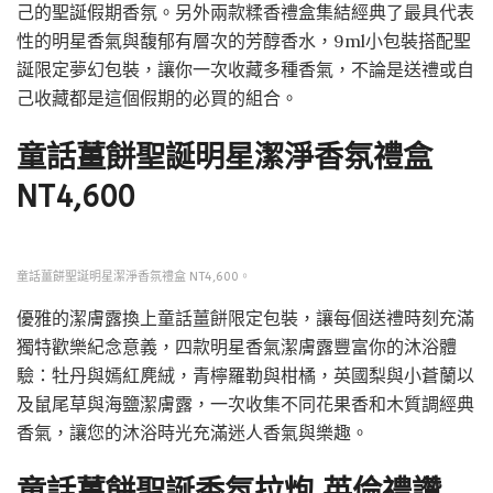
己的聖誕假期香氛。另外兩款糅香禮盒集結經典了最具代表
性的明星香氣與馥郁有層次的芳醇香水，9ml小包裝搭配聖
誕限定夢幻包裝，讓你一次收藏多種香氣，不論是送禮或自
己收藏都是這個假期的必買的組合。
童話薑餅聖誕明星潔淨香氛禮盒
NT4,600
童話薑餅聖誕明星潔淨香氛禮盒 NT4,600。
優雅的潔膚露換上童話薑餅限定包裝，讓每個送禮時刻充滿
獨特歡樂紀念意義，四款明星香氣潔膚露豐富你的沐浴體
驗：牡丹與嫣紅麂絨，青檸羅勒與柑橘，英國梨與小蒼蘭以
及鼠尾草與海鹽潔膚露，一次收集不同花果香和木質調經典
香氣，讓您的沐浴時光充滿迷人香氣與樂趣。
童話薑餅聖誕香氛拉炮 英倫禮讚