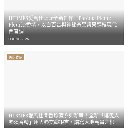
HERMÈS愛馬仕2026全新創作！Barénia Pleine
Fleur淡香精，以白百合與神秘奇異漿果翻轉現代
西普調
05/08/2026
美妝香氛
HERMÈS愛馬仕聞香珍藏系列新章！全新「搖曳人
參淡香精」用人參交織銀杏，譜寫大地高貴之根