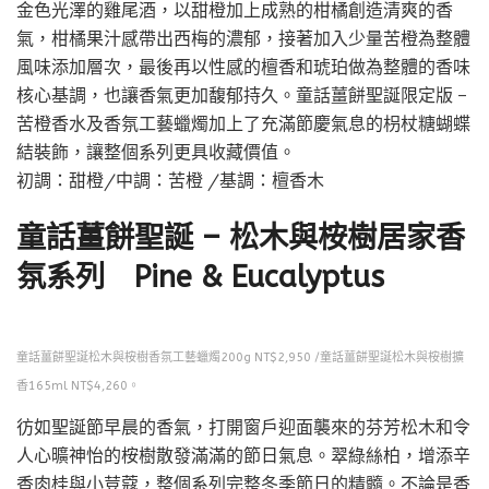
金色光澤的雞尾酒，以甜橙加上成熟的柑橘創造清爽的香
氣，柑橘果汁感帶出西梅的濃郁，接著加入少量苦橙為整體
風味添加層次，最後再以性感的檀香和琥珀做為整體的香味
核心基調，也讓香氣更加馥郁持久。童話薑餅聖誕限定版 –
苦橙香水及香氛工藝蠟燭加上了充滿節慶氣息的枴杖糖蝴蝶
結裝飾，讓整個系列更具收藏價值。
初調：甜橙/中調：苦橙 /基調：檀香木
童話薑餅聖誕 – 松木與桉樹居家香
氛系列 Pine & Eucalyptus
童話薑餅聖誕松木與桉樹香氛工藝蠟燭200g NT$2,950 /童話薑餅聖誕松木與桉樹擴
香165ml NT$4,260。
彷如聖誕節早晨的香氣，打開窗戶迎面襲來的芬芳松木和令
人心曠神怡的桉樹散發滿滿的節日氣息。翠綠絲柏，增添辛
香肉桂與小荳蔻，整個系列完整冬季節日的精髓。不論是香