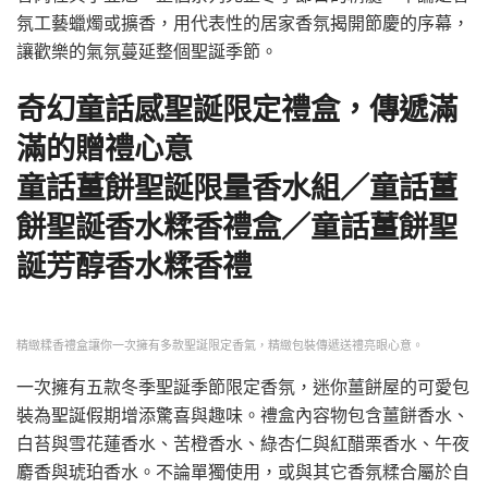
氛工藝蠟燭或擴香，用代表性的居家香氛揭開節慶的序幕，
讓歡樂的氣氛蔓延整個聖誕季節。
奇幻童話感聖誕限定禮盒，傳遞滿
滿的贈禮心意
童話薑餅聖誕限量香水組／童話薑
餅聖誕香水糅香禮盒／童話薑餅聖
誕芳醇香水糅香禮
精緻糅香禮盒讓你一次擁有多款聖誕限定香氣，精緻包裝傳遞送禮亮眼心意。
一次擁有五款冬季聖誕季節限定香氛，迷你薑餅屋的可愛包
裝為聖誕假期增添驚喜與趣味。禮盒內容物包含薑餅香水、
白苔與雪花蓮香水、苦橙香水、綠杏仁與紅醋栗香水、午夜
麝香與琥珀香水。不論單獨使用，或與其它香氛糅合屬於自