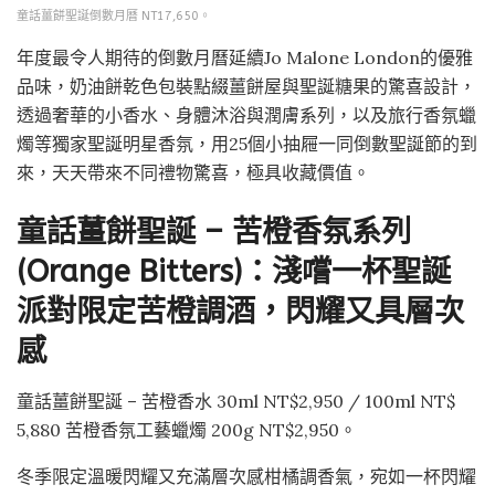
童話薑餅聖誕倒數月曆 NT17,650。
年度最令人期待的倒數月曆延續Jo Malone London的優雅
品味，奶油餅乾色包裝點綴薑餅屋與聖誕糖果的驚喜設計，
透過奢華的小香水、身體沐浴與潤膚系列，以及旅行香氛蠟
燭等獨家聖誕明星香氛，用25個小抽屜一同倒數聖誕節的到
來，天天帶來不同禮物驚喜，極具收藏價值。
童話薑餅聖誕 – 苦橙香氛系列
(Orange Bitters)：淺嚐一杯聖誕
派對限定苦橙調酒，閃耀又具層次
感
童話薑餅聖誕 – 苦橙香水 30ml NT$2,950 / 100ml NT$
5,880 苦橙香氛工藝蠟燭 200g NT$2,950。
冬季限定溫暖閃耀又充滿層次感柑橘調香氣，宛如一杯閃耀