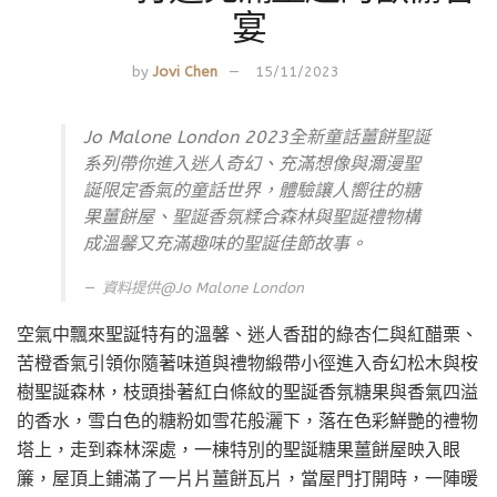
宴
by
Jovi Chen
15/11/2023
Jo Malone London 2023全新童話薑餅聖誕
系列帶你進入迷人奇幻、充滿想像與濔漫聖
誕限定香氣的童話世界，體驗讓人嚮往的糖
果薑餅屋、聖誕香氛糅合森林與聖誕禮物構
成溫馨又充滿趣味的聖誕佳節故事。
資料提供@
Jo Malone London
空氣中飄來聖誕特有的溫馨、迷人香甜的綠杏仁與紅醋栗、
苦橙香氣引領你隨著味道與禮物緞帶小徑進入奇幻松木與桉
樹聖誕森林，枝頭掛著紅白條紋的聖誕香氛糖果與香氣四溢
的香水，雪白色的糖粉如雪花般灑下，落在色彩鮮艷的禮物
塔上，走到森林深處，一棟特別的聖誕糖果薑餅屋映入眼
簾，屋頂上鋪滿了一片片薑餅瓦片，當屋門打開時，一陣暖