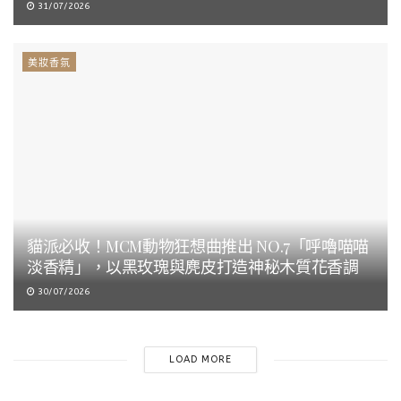
31/07/2026
美妝香氛
貓派必收！MCM動物狂想曲推出 NO.7「呼嚕喵喵
淡香精」，以黑玫瑰與麂皮打造神秘木質花香調
30/07/2026
LOAD MORE