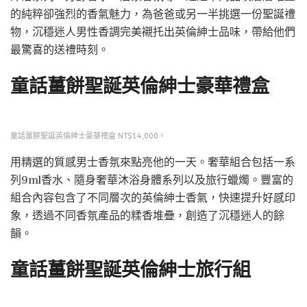
的純粹卻強烈的香氣魅力，為爸爸或另一半挑選一份聖誕禮
物，沉穩迷人男性香調完美襯托出英倫紳士品味，帶給他們
最驚喜的送禮時刻。
童話薑餅聖誕英倫紳士豪華禮盒
童話薑餅聖誕英倫紳士豪華禮盒 NT$14,000。
用精選的質感男士香氛來點亮他的一天。奢華組合包括一系
列9ml香水、隨身奢華沐浴身體系列以及旅行蠟燭。豐富的
組合內容包含了不同層次的英倫紳士香氣，快速提升好感印
象，透過不同香氛產品的糅香堆疊，創造了沉穩迷人的餘
韻。
童話薑餅聖誕英倫紳士旅行組