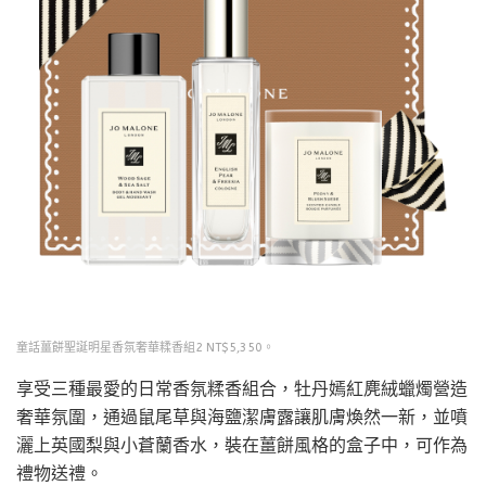
童話薑餅聖誕明星香氛奢華糅香組2 NT$5,350。
享受三種最愛的日常香氛糅香組合，牡丹嫣紅麂絨蠟燭營造
奢華氛圍，通過鼠尾草與海鹽潔膚露讓肌膚煥然一新，並噴
灑上英國梨與小蒼蘭香水，裝在薑餅風格的盒子中，可作為
禮物送禮。