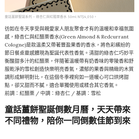
童話薑餅聖誕系列 – 綠杏仁與紅醋栗香水 50ml NT$4,050。
彷如在冬天享受與親愛家人朋友聚會才有的溫暖和幸福氛圍
感，綠杏仁與紅醋栗香水(Green Almond & Redcurrant
Cologne)是款溫柔又帶著豐盈果香的香水，將色彩繽紛的
節日餐桌靈感體現為聖誕代表性香氣。清甜的綠杏仁巧妙平
衡酸甜多汁的紅醋栗，伴隨著溫暖帶有奶香味的零陵香和舒
服乾淨的雪松創造快樂明亮香氣，濃郁的果香與精緻的木質
調形成鮮明對比，在這個冬季裡宛如一道暖心可口烘烤甜
點，卻又甜而不膩，適合單獨使用或糅合其它香氣。
前調：紅醋栗 / 中調：綠杏仁 / 基調：雪松
童話薑餅聖誕倒數月曆，天天帶來
不同禮物，陪你一同倒數佳節到來