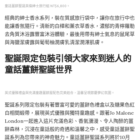
童話薑餅聖誕英倫紳士旅行組 NT$6,800。
經典的紳士香水系列，裝在質感旅行袋中，讓你在旅行中也
能讓香氛隨行。清新的白樺和薰衣草香水，濃郁的青檸羅勒
去角質沐浴露豐富沐浴體驗，最後用帶有紳士氣息的鼠尾草
與海鹽潔膚露與葡萄柚潤膚乳清潔潤澤肌膚。
聖誕限定包裝引領大家來到迷人的
童話薑餅聖誕世界
英式優雅禮盒與充滿童趣薑餅屋配色完美結合，溫馨呈現節慶夢幻氛圍。
聖誕系列限定包裝有著豐富可愛的薑餅色禮盒以及糖果色紅
白相間緞帶，展現英式優雅與獨特童趣感。跟著Jo Malone
London一起進入這片充滿色彩、香氣瀰漫、令人陶醉的薑
餅森林，沉浸在童話般的奇遇和溫馨之中，感受童話薑餅聖
誕系列為您帶來的神奇魅力。童話薑餅聖誕系列將於10月