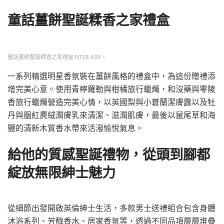
童話薑餅聖誕糅香之家禮盒
童話薑餅聖誕糅香之家禮盒 NT$8,600。
一系列精選明星香氛裝在薑餅風格的禮盒中，為這份贈禮添
增完美心意。使用青檸羅勒與柑橘旅行蠟燭，和沒藥與零陵
香旅行蠟燭營造完美心情，以英國梨與小蒼蘭潔膚露以及牡
丹與胭紅麂絨潤膚乳來清潔、滋潤肌膚，最後以鼠尾草和海
鹽的清新木質香水帶來活潑愉悅氣息。
給他的質感聖誕禮物，從頭到腳都
綻放無限紳士魅力
從細節出發開啟英倫紳士生活，多款男士送禮組合包含身體
沐浴系列、芳醇香水、居家香氛等，透過不同品項層層堆疊