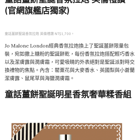
(官網旗艦店獨家)
童話薑餅聖誕香氛拉炮 英倫禮讚 NT$1,700。
Jo Malone London經典香氛拉炮換上了聖誕薑餅限量包
裝，宛如撒上糖粉的聖誕餅乾，每份香氛拉炮搭配輕巧香水
以及潔膚露與潤膚霜，可愛吸睛的外表絕對是聖誕派對時交
換禮物的焦點。內含：罌粟花與大麥香水、英國梨與小蒼蘭
潔膚露、鼠尾草與海鹽潤膚霜。
童話薑餅聖誕明星香氛奢華糅香組