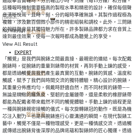
鎚敲擊音簧報時，分別報出小時、刻鐘（每15分鐘）和分鐘。
這種報時機制需要極高的製程水準和精密的設計，確保每個聲
度假天堂
音清晰悅耳，且時、刻、分的報時準確無誤。其製作過程極為
複雜，涉及數百個微小部件的精密組裝和調校。此外，三問錶
的報時聲音是其獨特魅力所在，許多製錶品牌都力求在音質上
No Result
夢幻旅宿
達到最佳效果，使每一次報時都成為聽覺上的享受。
View All Result
EXPERT
「觸覺」是我們與腕錶之間最直接、最親密的連結。每次配戴
腕錶時，從腕錶的重量到錶帶的材質，再到手動上鍊的感受，
都是透過觸覺與我們產生最真實的互動。腕錶的質感、溫度和
星座運勢
觸感，賦予了我們與時間交流的獨特體驗。精心設計的腕錶，
其重量分佈應均勻，佩戴時舒適自然，而不同材質的錶帶——
健康保養
無論是精緻的鱷魚皮、堅韌的金屬鏈帶，還是柔軟的橡膠錶帶
都能為配戴者帶來截然不同的觸覺體驗。手動上鍊的過程更是
一種與腕錶親密接觸的儀式。每次旋轉錶冠的動作，既是為機
雅仕指南
芯注入動力，也是與腕錶進行心靈溝通的瞬間。在現代製錶工
藝中，觸覺不僅是一種物理感受，更是一種情感交流，透過觸
感傳遞出腕錶背後深厚的品牌底蘊和製錶師的匠心獨運。透過