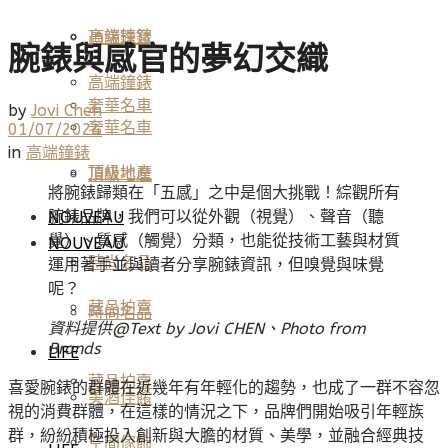
高端鐘錶
頂級珠寶
腕錶與感官的夢幻交織
高端鐘錶
奢華名車
by
Jovi Chen
奢華名車
01/07/2024
in
高端鐘錶
頂級地產
頂級地產
將腕錶歸類在「五感」之中是個大挑戰！綜觀所有
腕錶品牌，我們可以從外觀（視覺）、聲音（聽
NOUVEAU
覺）、質感（觸覺）分類，也能從技術工藝與材質
NOUVEAU
時尚名品
運用著手並與讀者分享腕錶資訊，但嗅覺與味覺
呢？
藏品拍賣
時尚名品
資料提供@Text by Jovi CHEN、Photo from
Br
ands
LIFE
藏品拍賣
喜愛腕錶的群體在近幾年有年輕化的趨勢，也成了一群不容忽
美酒佳餚
視的消費群體，在這樣的情況之下，品牌們開始吸引年輕族
群，紛紛積極投入創新與大膽的材質、美學，並融合經典技
空間傢飾