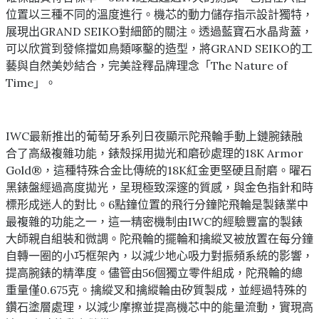
位置以三種不同的溫度進行。機芯的動力儲存指示設計獨特，
展現出GRAND SEIKO對細節的關注。透過藍寶石水晶背蓋，
可以欣賞到發條擋如鳥類啄鑿的造型，將GRAND SEIKO的工
藝與自然美妙結合，完美詮釋品牌理念「The Nature of
Time」。
IWC最新推出的葡萄牙系列日夜顯示陀飛輪手動上鏈腕錶融
合了高級複雜功能，錶殼採用拋光和磨砂處理的18K Armor
Gold®，這種特殊合金比傳統的18K紅金更堅硬且耐磨。曜石
黑錶盤經過高度拋光，呈現極致深邃的質感，與金色指針和時
標形成迷人的對比。6點鐘位置的飛行分鐘陀飛輪是製錶業中
最複雜的功能之一，這一精密機制由IWC的經驗豐富的製錶
大師親自組裝和微調。陀飛輪的擺輪和擒縱叉被放置在每分鐘
自轉一圈的小巧框架內，以減少地心吸力對振頻系統的影響，
提高腕錶的精準度。儘管由56個獨立零件組成，陀飛輪的總
重量僅0.675克。擒縱叉和擒縱輪由矽質製成，並經過特殊的
鑽石塗層處理，以減少摩擦並提高機芯中的能量流動，實現高