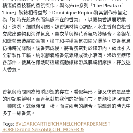
精湛調香技藝的香氛傑作，與Égérie系列「The Pleats of
Time」腕錶相得益彰。Dominique Ropion將其創作宗旨定
為「如時光般雋永而無處不在的香氛」，以礦物香調展現柔
和、清冽、細膩與明媚。調香選材精心調配，水生香與白松香
交織出礦物和海洋氣息，薰衣草與橙花香氣巧妙糅合，金銀花
和蠟菊營造繽紛香調，柳丁和檸檬香氣如陽光灑落，焚香氣息
彷彿時光餘韻。調香完成後，將香氛密封於錶帶內，藉此引入
全新製作工藝，納米膠囊將香氛濃縮成微小液滴，滲透至錶帶
各部件，使其在佩戴時透過擺動讓錶帶與肌膚相摩擦，釋放迷
人香氣。
香氛與時間同為轉瞬即逝的存在，看似無形，卻又彷彿是歷史
的印記般鮮明，而香氣對於我們的記憶而言，是能喚起回憶的
一種魔法，就像時間一樣，而這兩者的結合，讓飄渺的時光中
多了一絲香氣。
Tags:
BVLGARI
CARTIER
CHANEL
CHOPARD
ERNEST
BOREL
Grand Seiko
GUCCI
H. MOSER &