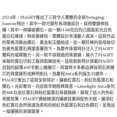
2024年，PIAGET推出了三款令人驚艷的全新Swinging
Sautoir時計。其中一款可變形長項鏈設計，採用雙鏈條結
構，其中一條鑲嵌鑽石，由一顆11.68克拉的凸圓面彩光白色
蛋白石連接，懸掛著錶殼，整體設計充滿動人風采。這款作品
的華美流蘇由鑽石、黃金和玉髓組成，從一顆珍稀的祖母綠切
割黃色藍寶石周圍垂簾而下，為整件珠寶時計注入了PIAGET
獨有的璀璨魅力。另一款不容錯過的珠寶錶，展示了PIAGET
卓越的寶石切割工藝與製錶技術。這款創新時計搭載PIAGET
自製的超薄40P手動上鏈機芯，與當時大多數品牌採用石英機
芯的珠寶錶形成鮮明對比。為慶祝Aura系列誕生35週年，
PIAGET推出了這款全新時計，鑲嵌紅寶石、粉紅色藍寶石和
鑽石，光彩奪目，向這款早期經典致意。Limelight Aura系列
的18K白金紅寶石與粉紅藍寶石珠寶腕錶，展現了迷人的色彩
漸變效果。PIAGET通過精湛的鑲嵌技藝與配色天賦，讓深紅
色紅寶石自然過渡為柔和的粉紅色藍寶石和白色鑽石，呈現出
一幅優雅的漸變圖景。