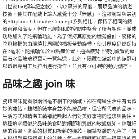
（世家150週年紀念款），以2毫米的厚度，展現品牌的精湛
技藝，使其在配戴上讓人感覺十分「無感」。這款腕錶與最初
的Altiplano Ultimate Concept系列相比，保持了相同的錶
殼直徑和高度，但在已經飽和的空間中整合了所有組件，並成
功地加入了陀飛輪功能。為了保持其原始的纖薄設計，腕錶的
陀飛輪框架由環繞其周圍的橋板帶動旋轉，使其厚度仍然保持
在2毫米。陀飛輪位於10點鐘位置，通過錶背上特別設置的藍
寶石水晶玻璃視窗可一覽無遺。此外，隱藏在錶殼中的錶冠可
以透過專用工具拉出進行操作，並具有40小時的動力儲存。
品味之趣 join 味
腕錶與味覺看似兩個毫不相干的領域，卻在精緻生活中有著微
妙的連結。雖然腕錶本身並不能被品嚐，但它所代表的品味、
生活方式和精湛工藝卻能喚起人們對美好事物的追求與嚮往。
這種追求類似於品味美食時對細節和質感的敏銳感知。精雕細
琢的錶盤、奢華的材質和複雜的機芯、腕錶整體的配色等，讓
人聯想到高級餐桌上的佳餚。每一枚腕錶都如同一道獨特的菜