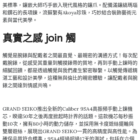
美標準，鑲嵌大師巧手嵌入現代風格的鑲爪。配備滿鑲縞瑪瑙
和鑽石的長項鍊，流蘇繫有Akoya珍珠，巧妙結合裝飾藝術元
素與當代美學。
真實之感 join 觸
觸覺是腕錶與配戴者之間最直覺、最親密的溝通方式！每次配
戴腕錶，從感受其重量到觸摸錶帶的質地，再到手動上鍊時的
細膩回饋，都是透過觸覺與我們產生緊密聯繫。以觸覺傳遞精
湛工藝和設計美學，這種無與倫比的親密體驗，讓配戴者與腕
錶之間達到情感共鳴。
GRAND SEIKO推出全新的Caliber 9SA4高振頻手動上鍊機
芯，睽違50年之後再度掀起時計界的話題。這款機芯每秒振
動10次，擁有80小時的動力儲存，並採用無卡度遊絲擺輪與
雙層遊絲，展現出GRAND SEIKO一貫的高精度與高性能。為
確保品質符合標準，9SA4經過超過17天的測試，包括在六個