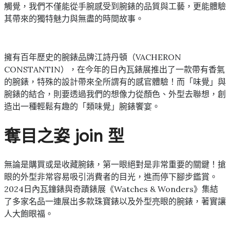
觸覺，我們不僅能從手腕感受到腕錶的品質與工藝，更能體驗
其帶來的獨特魅力與無盡的時間故事。
擁有百年歷史的腕錶品牌江詩丹頓（VACHERON
CONSTANTIN），在今年的日內瓦錶展推出了一款帶有香氣
的腕錶，特殊的設計帶來全所謂有的感官體驗！而「味覺」與
腕錶的結合，則要透過我們的想像力從顏色、外型去聯想，創
造出一種輕鬆有趣的「類味覺」腕錶饗宴。
奪目之姿 join 型
無論是購買或是收藏腕錶，第一眼絕對是非常重要的關鍵！搶
眼的外型非常容易吸引消費者的目光，進而停下腳步鑑賞。
2024日內瓦鐘錶與奇蹟錶展《Watches & Wonders》集結
了多家名品一連展出多款珠寶錶以及外型亮眼的腕錶，著實讓
人大飽眼福。