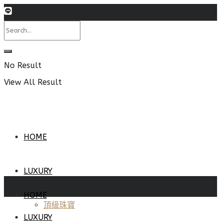
No Result
View All Result
HOME
LUXURY
HOME
頂級珠寶
LUXURY