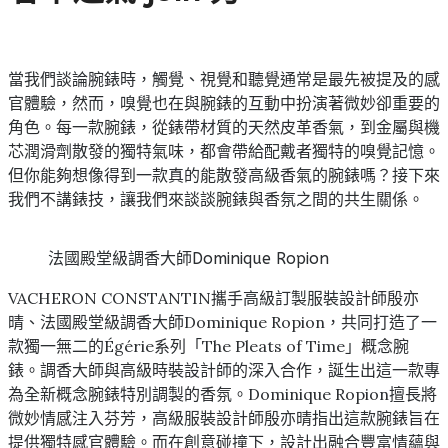
當我們談論腕錶時，觸覺、視覺和聽覺通常是最先被提及的感
官體驗，然而，嗅覺也在與腕錶的互動中扮演著微妙卻重要的
角色。每一款腕錶，從錶帶材質的天然皮革香氣，到金屬與機
芯潤滑劑散發的獨特氣味，都會帶給配戴者獨特的嗅覺記憶。
但你能夠想像得到一款真的能散發高級香氣的腕錶嗎？接下來
我們不講錶技，讓我們來談談腕錶與香氛之間的共生關係。
法國殿堂級調香大師Dominique Ropion
VACHERON CONSTANTIN攜手高級訂製服裝設計師殷亦
晴、法國殿堂級調香大師Dominique Ropion，共同打造了一
款獨一無二的Égérie系列「The Pleats of Time」概念腕
錶。調香大師與高級時裝設計師的深入合作，誕生出這一款專
為全新概念腕錶特別調製的香氛。Dominique Ropion擅長將
微妙情感注入芬芳，高級服裝設計師殷亦晴指出這款腕錶旨在
提供獨特感官體驗。而在創意碰撞下，設計出融合豐富情蘊與