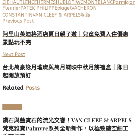
CIE
HAUTLENCE
HERMÈS
HUBLOT
IWC
MONTBLANC
Parmigian
Fleurier
PATEK PHILIPPE
piaget
VACHERON
CONSTANTIN
VAN CLEEF & ARPELS
腕錶
Previous Post
阿里山英迪格酒店夏日親子遊｜兒童免費入住優惠
景點玩不完
Next Post
台北萬豪詠月璀璨與萬月蝶映中秋月餅禮盒｜即日
起開放預訂
Related
Posts
頂級珠寶
鑽石與藍寶石的流光交響！VAN CLEEF & ARPELS
梵克雅寶Palmyre系列全新新作，以極致鏤空細工