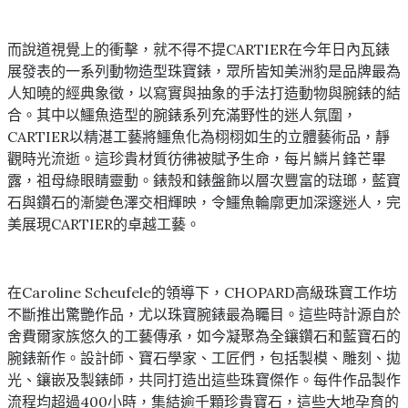
而說道視覺上的衝擊，就不得不提CARTIER在今年日內瓦錶
展發表的一系列動物造型珠寶錶，眾所皆知美洲豹是品牌最為
人知曉的經典象徵，以寫實與抽象的手法打造動物與腕錶的結
合。其中以鱷魚造型的腕錶系列充滿野性的迷人氛圍，
CARTIER以精湛工藝將鱷魚化為栩栩如生的立體藝術品，靜
觀時光流逝。這珍貴材質彷彿被賦予生命，每片鱗片鋒芒畢
露，祖母綠眼睛靈動。錶殼和錶盤飾以層次豐富的琺瑯，藍寶
石與鑽石的漸變色澤交相輝映，令鱷魚輪廓更加深邃迷人，完
美展現CARTIER的卓越工藝。
在Caroline Scheufele的領導下，CHOPARD高級珠寶工作坊
不斷推出驚艷作品，尤以珠寶腕錶最為矚目。這些時計源自於
舍費爾家族悠久的工藝傳承，如今凝聚為全鑲鑽石和藍寶石的
腕錶新作。設計師、寶石學家、工匠們，包括製模、雕刻、拋
光、鑲嵌及製錶師，共同打造出這些珠寶傑作。每件作品製作
流程均超過400小時，集結逾千顆珍貴寶石，這些大地孕育的