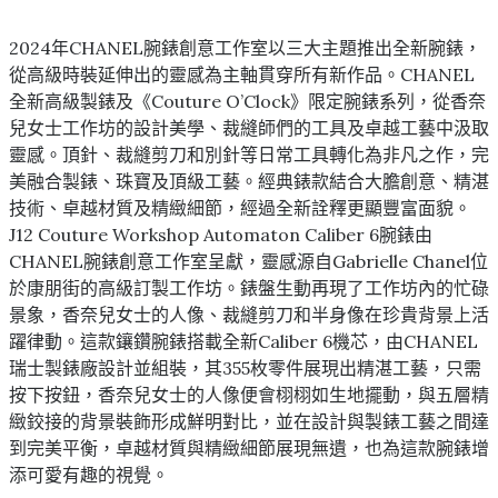
2024年CHANEL腕錶創意工作室以三大主題推出全新腕錶，
從高級時裝延伸出的靈感為主軸貫穿所有新作品。CHANEL
全新高級製錶及《Couture O’Clock》限定腕錶系列，從香奈
兒女士工作坊的設計美學、裁縫師們的工具及卓越工藝中汲取
靈感。頂針、裁縫剪刀和別針等日常工具轉化為非凡之作，完
美融合製錶、珠寶及頂級工藝。經典錶款結合大膽創意、精湛
技術、卓越材質及精緻細節，經過全新詮釋更顯豐富面貌。
J12 Couture Workshop Automaton Caliber 6腕錶由
CHANEL腕錶創意工作室呈獻，靈感源自Gabrielle Chanel位
於康朋街的高級訂製工作坊。錶盤生動再現了工作坊內的忙碌
景象，香奈兒女士的人像、裁縫剪刀和半身像在珍貴背景上活
躍律動。這款鑲鑽腕錶搭載全新Caliber 6機芯，由CHANEL
瑞士製錶廠設計並組裝，其355枚零件展現出精湛工藝，只需
按下按鈕，香奈兒女士的人像便會栩栩如生地擺動，與五層精
緻鉸接的背景裝飾形成鮮明對比，並在設計與製錶工藝之間達
到完美平衡，卓越材質與精緻細節展現無遺，也為這款腕錶增
添可愛有趣的視覺。