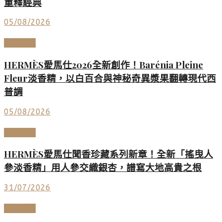
重釋經典
05/08/2026
美妝香氛
HERMÈS愛馬仕2026全新創作！Barénia Pleine
Fleur淡香精，以白百合與神秘奇異漿果翻轉現代西
普調
05/08/2026
美妝香氛
HERMÈS愛馬仕聞香珍藏系列新章！全新「搖曳人
參淡香精」用人參交織銀杏，譜寫大地高貴之根
31/07/2026
高端鐘錶