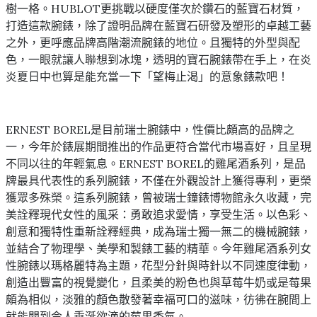
樹一格。HUBLOT更挑戰以硬度僅次於鑽石的藍寶石材質，
打造這款腕錶，除了證明品牌在藍寶石研發及塑形的卓越工藝
之外，更呼應品牌高階潮流腕錶的地位。且獨特的外型與配
色，一眼就讓人聯想到冰塊，透明的寶石腕錶帶在手上，在炎
炎夏日中也算是能充當一下「望梅止渴」的意象錶款吧！
ERNEST BOREL是目前瑞士腕錶中，性價比頗高的品牌之
一，今年於錶展期間推出的作品更符合當代市場喜好，且呈現
不同以往的年輕氣息。ERNEST BOREL的雞尾酒系列，是品
牌最具代表性的系列腕錶，不僅在外觀設計上獲得專利，更榮
獲眾多殊榮。這系列腕錶，曾被瑞士鐘錶博物館永久收藏，完
美詮釋現代女性的風采：勇敢追求愛情，享受生活。以色彩、
創意和獨特性重新詮釋經典，成為瑞士獨一無二的機械腕錶，
並結合了物理學、美學和製錶工藝的精華。今年雞尾酒系列女
性腕錶以瑪格麗特為主題，花型分針與時針以不同速度律動，
創造出豐富的視覺變化，且柔美的粉色也與草莓牛奶或是莓果
頗為相似，淡雅的顏色散發著幸福可口的滋味，彷彿在腕間上
就能聞到令人垂涎欲滴的莓果香氣。