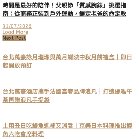
時間是最好的陪伴！父親節「質感腕錶」挑選指
南：從商務正裝到戶外運動，鎖定老爸的命定款
31/07/2026
Load More
Next Post
台北萬豪詠月璀璨與萬月蝶映中秋月餅禮盒｜即日
起開放預訂
台北萬豪酒店攜手法國高奢品牌浪凡｜打造優雅午
茶再贈浪凡手提袋
土用丑日吃鰻魚進補又消暑｜京樂日本料理推出鰻
魚六吃會席料理