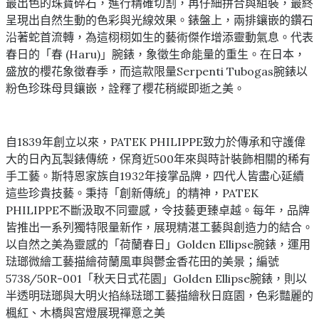
最出色的珠寶碎石，進行精確切割，再仔細拼合與組裝，最終
呈現出自然生動的色彩與光線效果。錶盤上，兩排鑲嵌的鑽石
沿著蛇首流轉，為這栩栩如生的藝術傑作增添靈動氣息。代表
春日的「春 (Haru)」腕錶，象徵生命能量的重生。在日本，
盛放的櫻花象徵春季，而這款限量Serpenti Tubogas腕錶以
粉色珍珠母貝鑲嵌，詮釋了櫻花稍縱即逝之美。
自1839年創立以來，PATEK PHILIPPE致力於傳承和守護偉
大的日內瓦製錶傳統，保育近500年來與時計裝飾相關的稀有
手工藝。斯特恩家族自1932年接掌品牌，四代人皆盡心延續
這些珍貴技藝。秉持「創新傳統」的精神，PATEK
PHILIPPE不斷汲取不同靈感，令技藝更臻卓越。每年，品牌
皆推出一系列獨特限量新作，展現精湛工藝與創造力的結合。
以自然之美為靈感的「荷蘭春日」Golden Ellipse腕錶，運用
琺瑯微繪工藝描繪荷蘭風車與鬱金香花田的美景；編號
5738/50R-001「秋天日式花園」Golden Ellipse腕錶，則以
半透明琺瑯與大明火掐絲琺瑯工藝描繪秋日庭園，色彩豔麗的
楓紅、木橋與宮燈展現禪意之美