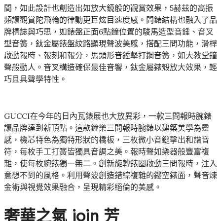
間，如此設計也創造出如放大鏡般的觀賞效果，5赫茲的高振
頻讓觀賞陀飛輪的律動更巨炫目速度感。問錶結構也融入了品
牌標誌與巧思，如錶盤正面6點鐘位置的駿馬造型音錘、音叉
型音簧，鈦金屬錶盤紋路顯現聲波美感，搭配三問功能，滑桿
啟動報時、報刻和報分，馬頭形音錘擊打鋼音簧，如大教堂鐘
聲般動人。音叉構造確保最佳音響，鈦金屬錶殼放大效果，輕
巧且具聲學特性。
GUCCI在今年的日內瓦錶展也大放異彩，一款三問報時腕錶
讓品牌達到新頂點。這款鐘樂三問報時腕錶以建築美學為靈
感，機芯特色為獨特形狀的橋板，三枚微小音鎚擊出和諧音
符，每枚手工打簧皆獨具音調之美。報時聲如樂器般豐富複
雜，使每枚腕錶獨一無二。創新旋轉錶圈啟動三問報時，注入
意想不到的風格。利用聲波創造錯綜複雜的鏤空錶面，聲音煉
金術與視覺效果融合，呈現精彩絕倫的美感。
奢華之氣 join 芳