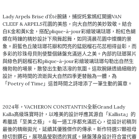
Lady Arpels Brise d’Été腕錶，捕捉奼紫嫣紅開遍VAN
CLEEF & ARPELS花園的美態，向大自然的美妙致敬。結合
白K金和黃K金，搭配plique-à-jour彩繪玻璃琺瑯，粉紅色蝴
蝶在時鐘的精妙設計下飛舞起舞，如同清晨花園中燦爛的景
象。蔚藍色丘陵琺瑯花瓣和閃亮的錳鋁榴石花蕊相得益彰，而
多彩的珍珠母貝則使整個錶盤充滿迷人之美。內部的琺瑯葉片
與綠色鈣鋁榴石和plique-à-jour彩繪玻璃琺瑯勾勒出自然生
機勃勃的場景，散發出生動活潑的氛圍。這款腕錶透過細緻的
設計，將時間的流逝與大自然四季更替融為一體，為
「Poetry of Time」這首時間之詩增添了一筆生動的篇章。
2024年，VACHERON CONSTANTIN全新Grand Lady
Kalla高級珠寶時計，以唯美的設計呼應其源自「Kallista」的
希臘語「至美之極」。每一道工序都充滿匠心，從設計初稿到
最後的精緻拋光，延續其優雅傑作的傳承。新作特選57顆祖母
綠切割鑽石，展現晶瑩剔透的質感。錶盤薄身設計符合當代審