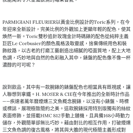
PARMIGIANI FLEURIER以黃金比例設計的Toric系列，在今
年迎來全新設計，完美比例的外觀加上更顯年輕的配色，使其
煥然一新。Toric雙秒追針玫瑰金計時碼錶的配色從純粹主義
巨匠Le Corbusier的顏色風格汲取靈感，捨棄傳統用色和裝
飾紋路，以古老的打磨工藝創造出細膩的啞面質地，配上大地
色調，巧妙地與自然的色彩融入其中，錶盤的配色像不像一杯
濃醇的可可呢？
說到飲品，其中有一款腕錶的錶盤配色也相當具有既視感，讓
人聯想到拿鐵。H. MOSER & CIE在今年推出的全新時計作品
——疾速者萬年曆煙燻三文魚概念腕錶，以沒有小錶盤、時標
或標誌，展現極致簡約之美。這款腕錶採用特別版獨有的絲紋
表面修飾，並搭載HMC 812手動上鏈機，且具備168小時動力
儲存，外觀簡單卻無比巧妙。藉由對比的相互作用，打破煙燻
三文魚色調的復古風格，將其與大膽的現代極簡主義形成對