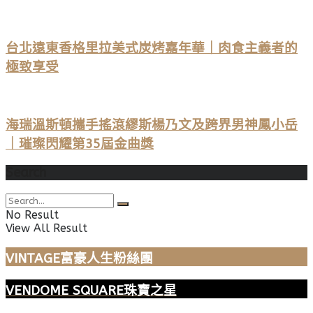
台北遠東香格里拉美式炭烤嘉年華｜肉食主義者的
極致享受
海瑞溫斯頓攜手搖滾繆斯楊乃文及跨界男神鳳小岳
｜璀璨閃耀第35屆金曲獎
Search
No Result
View All Result
VINTAGE富豪人生粉絲團
VENDOME SQUARE珠寶之星