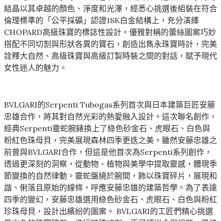
結晶以其卓越的顏色、淨度和光澤，經悉心挑選後組裝在符合
倫理標準的「公平採礦」認證18K白金結構上，充分演繹
CHOPARD高級珠寶的標誌性設計。優雅對稱的蕾絲圖案巧妙
搭配不同切割與形狀各異的寶石，創造出雋永珠寶時計，完美
詮釋大自然、高級珠寶與高級訂製時裝之間的對話，賦予現代
女性迷人的魅力。
BVLGARI的Serpenti Tubogas系列首次與日本建築巨匠安藤
忠雄合作，將其對自然光彩的熱愛融入設計。這次聯名創作，
經典Serpenti靈蛇腕錶換上了綠色砂金石、虎眼石、白色與
粉紅色珠母貝，完美展現森林四季更迭之美。雖然安藤忠雄之
前曾與BVLGARI合作，但這是他首次為Serpenti系列創作，
透過更深刻的洞察，從動物、植物與美學中提取靈感，體現季
節變換的自然律動。靈蛇盤繞於腕間，飾以珠寶碎片，展現和
諧、俐落且原始的線條，呼應安藤忠雄的建築哲學。為了表達
四季的變幻，安藤忠雄選用綠色砂金石、虎眼石、白色與粉紅
珍珠母貝，設計出繽紛的圖案。 BVLGARI的工匠們精心挑選