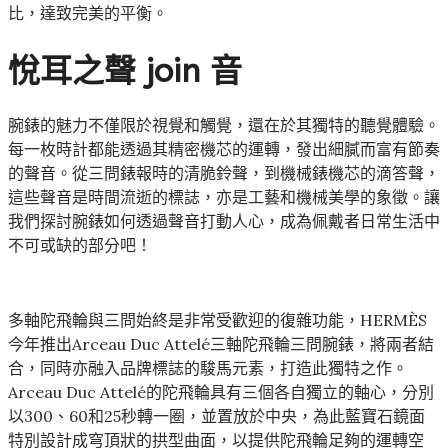
比，達致完美的平衡。
悅耳之聲 join 音
腕錶的魅力不僅限於視覺和觸覺，還在於其獨特的聽覺體驗。
每一枚時計都能透過其精密機芯的運轉，發出細膩而富有節奏
的聲音。從三問錶報時的清脆鈴聲，到機械錶機芯的滴答聲，
這些聲音是時間流逝的標誌，亦是工藝和機械美學的象徵。讓
我們探討腕錶如何透過聲音打動人心，成為佩戴者日常生活中
不可或缺的部分吧！
多軸陀飛輪與三問始終是非常受歡迎的復雜功能，HERMÈS
今年推出Arceau Duc Attelé三軸陀飛輪三問腕錶，將兩者結
合，同時亦融入品牌標誌的駿馬元素，打造此獨特之作。
Arceau Duc Attelé的陀飛輪具有三個各自獨立的軸心，分別
以300、60和25秒轉一圈，並置放於中央，為此藍寶石鏡面
特別設計成穹頂狀的拱型曲面，以提供陀飛輪足夠的運轉空