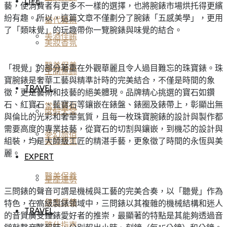
LIFE
藝，使消費者有更多不一樣的選擇，也將腕錶市場烘托得更繽
紛有趣。所以，這篇文章不僅劃分了腕錶「五感美學」，更用
當代藝術
了「類味覺」的玩趣帶你一覽腕錶與味覺的結合。
美酒佳餚
美妝香氛
醫美保養
「視覺」的部分著重在外觀華麗且令人過目難忘的珠寶錶。珠
空間傢飾
寶腕錶是奢華工藝與精準計時的完美結合，不僅是時間的象
TRAVEL
徵，更是藝術和技藝的絕美體現。品牌精心挑選的寶石如鑽
石、紅寶石、藍寶石等鑲嵌在錶盤、錶圈及錶帶上，彰顯出無
當代藝術
度假天堂
與倫比的光彩和奢華氣質，且每一枚珠寶腕錶的設計與製作都
需要高度的專業技藝，從寶石的切割與鑲嵌，到機芯的設計與
夢幻旅宿
組裝，均是大師級工匠的精湛手藝，更象徵了時間的永恆與美
美妝香氛
麗。
EXPERT
醫美保養
星座運勢
三問錶的聲音可謂是機械與工藝的完美合奏，以「聽覺」作為
健康保養
特色，在高級製錶領域中，三問錶以其複雜的機械結構和迷人
TRAVEL
的音質廣受鐘錶愛好者的推崇，最顯著的特點是其能夠透過音
雅仕指南