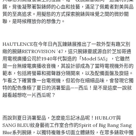
餚，背後凝聚著製錶師的心血和技藝，滿足了佩戴者對美與品
質的至高追求。用擬態的方式探索腕錶與味覺之間的微妙關
聯，是時候釋放你的想像力。
HAUTLENCE在今年日內瓦鐘錶展推出了一款外型有趣又別
緻的腕錶RETROVISION ’47，這只腕錶靈感源自於芝加哥通
用電視廣播公司於1940年代製造的「Model 5A5」，它雖然
是一台無線電廣播收音機，其設計卻成為了當時電視機外形的
範本，包括將螢幕和揚聲器分隔開來，以及配備面盤及旋鈕。
乍看之下確實像一台電視機，但若你在細細品味，會發現它獨
特的配色像極了夏日的消暑聖品——西瓜！是不是這麼一說就
越看越想吃一片西瓜呢？
而說到夏日消暑聖品，怎麼能忘記冰品呢！HUBLOT與
SANG BLEU紋身藝術工作室合作的Spirit of Big Bang Sang
Blue系列腕錶，以獨特複雜多切面立體錶殼，在眾多錶款中獨