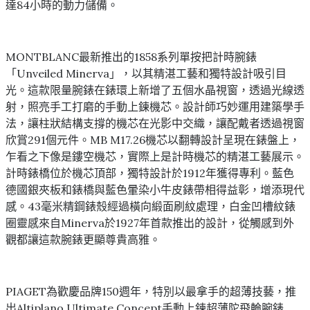
達84小時的動力儲備。
MONTBLANC最新推出的1858系列單按把計時腕錶
「Unveiled Minerva」，以其精湛工藝和獨特設計吸引目
光。這款限量腕錶在錶環上新增了五個水晶視窗，透過光線透
射，照亮手工打磨的手動上鍊機芯。設計師巧妙運用建築學手
法，讓柱狀結構支撐的機芯在光影中交織，讓配戴者透過視窗
欣賞291個元件。MB M17.26機芯以翻轉設計呈現在錶盤上，
乍看之下像是鏤空機芯，實際上是計時機芯的精湛工藝展示。
計時錶橋位於機芯頂部，獨特設計於1912年獲得專利。藍色
德國銀夾板和錶橋與藍色暈染小牛皮錶帶相得益彰，增添現代
感。43毫米精鋼錶殼經過橫向緞面刷紋處理，白金凹槽紋錶
圈靈感來自Minerva於1927年首款推出的設計，從觸感到外
觀都讓這款腕錶更顯尊貴高雅。
PIAGET為歡慶品牌150週年，特別以最拿手的超薄技藝，推
出Altiplano Ultimate Concept手動上鍊超薄陀飛輪腕錶