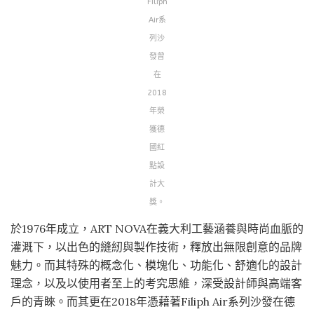
Filiph
Air系
列沙
發曾
在
2018
年榮
獲德
國紅
點設
計大
獎。
於1976年成立，ART NOVA在義大利工藝涵養與時尚血脈的
灌溉下，以出色的縫紉與製作技術，釋放出無限創意的品牌
魅力。而其特殊的概念化、模塊化、功能化、舒適化的設計
理念，以及以使用者至上的考究思維，深受設計師與高端客
戶的青睞。而其更在2018年憑藉著Filiph Air系列沙發在德