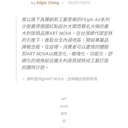
by
Edgar Chang
04/07/2023
曾以旗下具備創新工藝思維的Filiph Air系列
沙發贏得德國紅點設計大獎而聲名大噪的義
大利傢俱品牌ART NOVA，在台灣總代理宜秝
的引進下，進駐台北內湖地區，開設專屬品
牌概念館。在這裡，消費者可以盡情的體驗
到ART NOVA以概念化、模塊化、功能化、舒
適化的視角結合義大利高質感時尚工藝打造
的獨特沙發。
資料提供@ART NOVA、宜秝精品家飾家具
ART
NOVA
創作
的