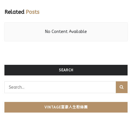
Related
Posts
No Content Available
SEARCH
VINTAGE富豪人生粉絲團