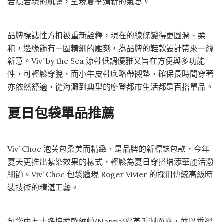
若隱若現的肌膚，呈現夏季清新的氣息。
品牌標誌性方扣被重新詮釋，現在的線條變得更圓潤、柔
和，邊緣飾有一圈精細的雕刻，為品牌的鞋款設計帶來一絲
新意。Viv’ by the Sea 涼鞋低調優雅又旨在方便與多功能
性，可輕鬆穿脫，而小牛皮鞋底略帶襯墊，確保長時間穿著
亦依然舒適，從海灘到典型的摩登都市生活都是百搭單品。
夏日包袋單品推薦
Viv’ Choc 泡芙包柔美而精緻，是品牌的新標誌包款，今年
夏天更推出紮染效果的樣式，輕鬆為夏日穿搭增添華麗活潑
細節。Viv’ Choc 包袋體現 Roger Vivier 的採用傳統高級時
裝技術的精湛工藝。
包袋由七十多塊柔軟納帕(Nappa)皮革手製而成，並以垂褶