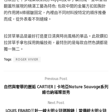
翻蓋所展現的精湛工藝為特色: 包款中間的金屬方扣如胸針
的作用將8條褶皺固定，內裡由不同材料按特定的順序推疊
而成，從外表看不到縫線。
拉菲草單品是最好打造夏日清爽時尚風格的單品。此款鑽扣
拉菲草手拿包採用鉤編技術，最特別的是每款自然色調都是
獨一無二。
Tags:
ROGER VIVIER
Previous Post
自然與奢華的邂逅 CARTIER | 卡地亞Nature Sauvage系列
維也納璀璨首秀
Next Post
LOUIS ERARD三針一線大明火琺瑯腕錶｜當傳統大明火琺