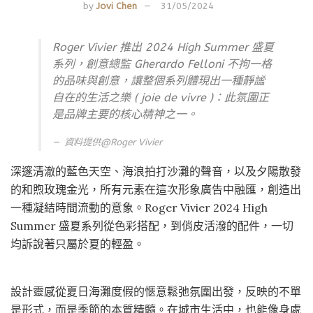
by
Jovi Chen
31/05/2024
Roger Vivier 推出 2024 High Summer 盛夏
系列，創意總監 Gherardo Felloni 不拘一格
的品味與創意，讓整個系列體現出一種靜謐
自在的生活之樂 ( joie de vivre )：此氛圍正
是品牌主要的核心精神之一。
資料提供@
Roger Vivier
深邃清澈的藍色天空、海浪拍打沙灘的聲音，以及夕陽散發
的和煦玫瑰金光，所有元素在這次形象廣告中融匯，創造出
一種凝結時間流動的意象。Roger Vivier 2024 High
Summer 盛夏系列從色彩搭配，到俏皮活潑的配件，一切
均訴說著只屬於夏的輕盈。
設計靈感從夏日海灘度假的愜意鬆弛氛圍出發，反映的不單
是形式，而是季節的本質精髓。在城市生活中，也能像身處