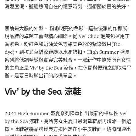
海邊度假，邂逅悠閒自在的愜意時刻，遐想關於夏的美好。
無論是大膽的外型、 粉嫩明亮的色彩，這些優雅的作都展
現品牌的卓越工藝與精心細節。從 Viv’ Choc 泡芙包運用丁
香紫色、粉紅色和奶油黃色等甜美色彩的紮染效果(Tie-
dye)，到拉菲草編涼鞋綴以水晶飾扣，High Summer 盛夏
系列將低調精緻與實穿完美融合。一眾新作中擄獲所有女性
的主角正是 Viv’ by the Sea 涼鞋，在休閒與優雅之間取得平
衡，是夏日時髦出行的必備單品。
Viv’ by the Sea 涼鞋
2024 High Summer 盛夏系列隆重推出最新的標誌性 Viv’
by the Sea 涼鞋，為所有女生夏日最渴望鞋履再增添一個選
擇。此鞋款將品牌經典方扣固定在小牛皮鞋面，縫隙間透出