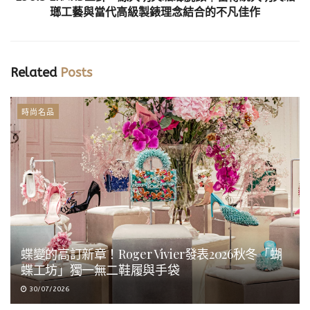
瑯工藝與當代高級製錶理念結合的不凡佳作
Related
Posts
時尚名品
蝶變的高訂新章！Roger Vivier發表2026秋冬「蝴
蝶工坊」獨一無二鞋履與手袋
30/07/2026