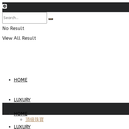
No Result
View All Result
HOME
LUXURY
HOME
頂級珠寶
LUXURY