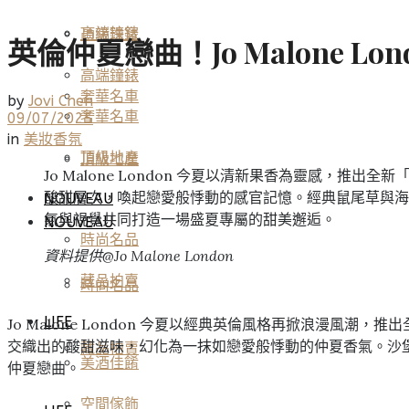
高端鐘錶
頂級珠寶
英倫仲夏戀曲！Jo Malone 
高端鐘錶
奢華名車
by
Jovi Chen
奢華名車
09/07/2025
in
美妝香氛
頂級地產
頂級地產
Jo Malone London 今夏以清新果香為靈感
酸甜層次，喚起戀愛般悸動的感官記憶。經典鼠尾草與海鹽香
NOUVEAU
氣與視覺共同打造一場盛夏專屬的甜美邂逅。
NOUVEAU
時尚名品
資料提供@Jo Malone London
藏品拍賣
時尚名品
LIFE
Jo Malone London 今夏以經典英倫風格再掀浪漫風潮，
交織出的酸甜滋味，幻化為一抹如戀愛般悸動的仲夏香氣。沙
藏品拍賣
美酒佳餚
仲夏戀曲。
空間傢飾