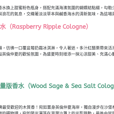
香水換上甜蜜粉色瓶身，搭配充滿海濱氛圍的蝴蝶結點綴，勾勒
與浪花的氣息，交織著淡淡草本與鹹香海水的清新氣味，為這場
水
（Raspberry Ripple Cologne）
韻，彷彿一口覆盆莓奶霜冰淇淋，令人著迷。多汁紅醋栗帶來活
溢英倫仲夏的歡愉氛圍，為盛夏時刻增添一抹沁涼甜美、充滿心
限量版香水
（Wood Sage & Sea Salt Colo
香水，是品牌最受歡迎的木質香！宛如置身英倫仲夏海岸，獨自漫步
澈的礦物調，宛如陽光灑落在濕潤沙灘上的光影跳動，最後由鼠