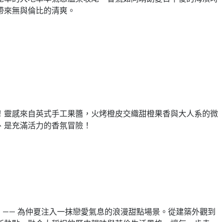
帶來無與倫比的清爽。
列！靈感來自英式手工果醬，火烤橙皮交織甜橙果香與大人系的微
、是充滿活力的香氛冒險！
閃店」—— 為仲夏注入一抹戀愛氣息的浪漫甜點場景。從建築外觀到