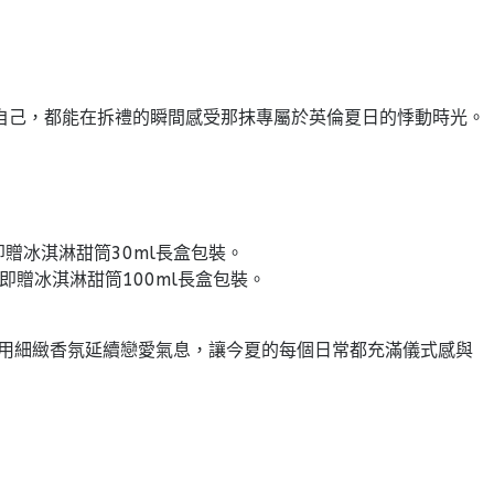
自己，都能在拆禮的瞬間感受那抹專屬於英倫夏日的悸動時光。
，即贈冰淇淋甜筒30ml長盒包裝。
，即贈冰淇淋甜筒100ml長盒包裝。
屬小禮，用細緻香氛延續戀愛氣息，讓今夏的每個日常都充滿儀式感與