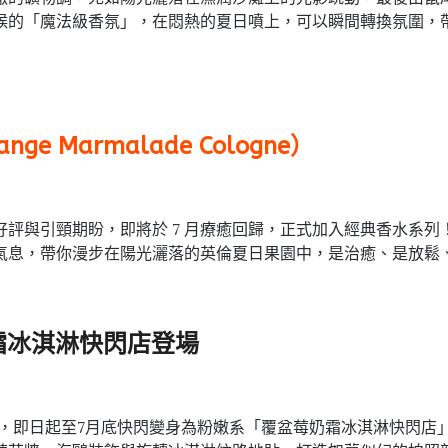
候的「魔法級香氛」，在悶熱的夏日噴上，可以瞬間轉換氛圍，
ange Marmalade Cologne）
評與引頸期盼，即將於 7 月療癒回歸，正式加入經典香水系
氣息，帶你漫步在陽光灑落的英倫夏日果園中，是治癒、是放鬆
莓奶霜冰淇淋快閃店登場
埕形象概念店，即日起至7月底快閃變身為粉嫩系「覆盆莓奶霜冰淇淋快