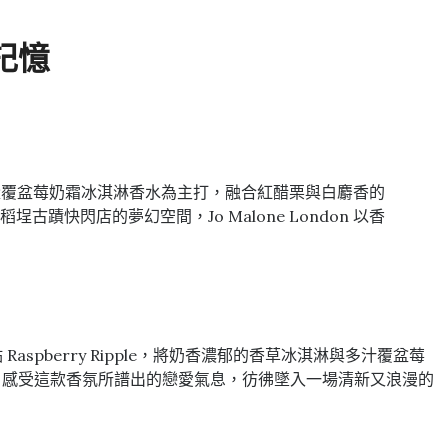
記憶
以限量覆盆莓奶霜冰淇淋香水為主打，融合紅醋栗與白麝香的
閃店的夢幻空間，Jo Malone London 以香
aspberry Ripple，將奶香濃郁的香草冰淇淋與多汁覆盆莓
，感受這款香氛所譜出的戀愛氣息，彷彿墜入一場清新又浪漫的