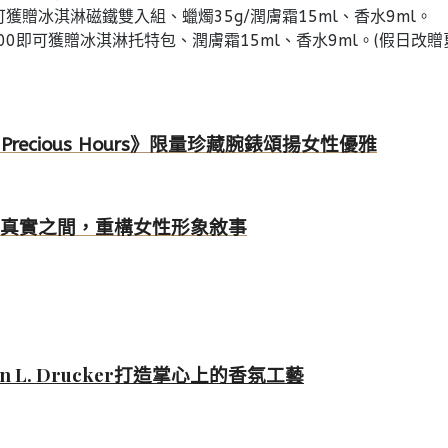
00即可獲贈冰淇淋磁鐵雙入組、蠟燭35g/潤膚霜15ml、香水9ml。
12,000即可獲贈冰淇淋托特包、潤膚霜15ml、香水9ml。(假日改
he Precious Hours》限量珍藏腕錶頌揚女性優雅
，在幻想與真實之間，重構女性形象敘事
on L. Drucker打造掌心上的香氛工藝