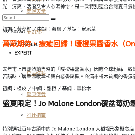
光，清爽、活潑又令人心曠神怡。是一款特別適合台灣夏日氣
度假天堂
初調：黃葵籽 / 中調：海鹽 / 基調：鼠尾草
No Result
夢幻旅宿
萬眾期待、療癒回歸！暖橙果醬香水
（Or
View All Result
EXPERT
去年甫上市即熱銷售罄的「暖橙果醬香水」因應全球粉絲一致好
星座運勢
苦韻味，層疊溫暖雪松與白麝香尾韻。充滿柑橘木質調的香氛
初調：橙皮 / 中調：甜橙 / 基調：雪松木
健康保養
盛夏限定！Jo Malone London覆盆
雅仕指南
特別選址百年古蹟中的 Jo Malone London 大稻