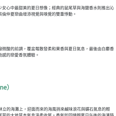
少女心中最甜美的夏日想像；經典的鼠尾草與海鹽香水則推出沁
英倫仲夏戀曲增添視覺與嗅覺的雙重悸動。
潑微酸的前調，覆盆莓散發柔和果香與夏日氣息，最後由白麝香
動感的戀愛香氛體驗。
gne）
在沙堡林立的海灘上，迎面而來的海風捎來鹹味浪花與礦石氣息的輕
尾草的大地草本氣息溫柔收尾。香氣如同晴朗夏日午後的海濱時