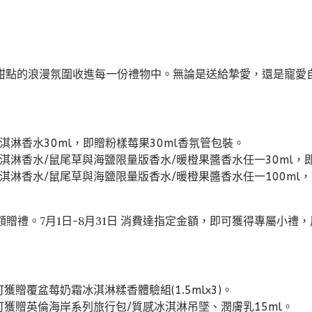
甜點的浪漫氛圍收進每一份禮物中。無論是送給摯愛，還是寵愛
霜冰淇淋香水30ml，即贈粉樣莓果30ml香氛管包裝。
奶霜冰淇淋香水/鼠尾草與海鹽限量版香水/暖橙果醬香水任一30ml
奶霜冰淇淋香水/鼠尾草與海鹽限量版香水/暖橙果醬香水任一100ml
間限定滿額贈禮。7月1日-8月31日 消費達指定金額，即可獲得專
0即可獲贈覆盆莓奶霜冰淇淋糅香體驗組(1.5mlx3)。
000即可獲贈英倫海岸系列旅行包/質感冰淇淋吊墜、潤膚乳15ml。