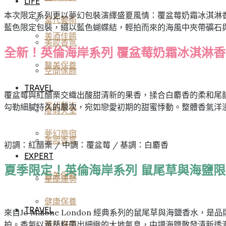
LIFE
本次限定系列更以夢幻包裝演繹盛夏風情：覆盆莓奶霜冰淇淋
當代藝術
藍色限定包裝，綴以藍色蝴蝶結，輕拍而來的海風中夾帶礦石
美酒佳餚
美妝香氛
全新！英倫海岸系列 覆盆莓奶霜冰淇淋香
醫美保養
空間傢飾
TRAVEL
覆盆莓與紅醋栗交織出酸甜清新的果香，揉合白麝香的柔和尾
當代藝術
勾勒細膩持久的層次，宛如戀愛初期的甜蜜悸動。整體香氣洋
度假天堂
夢幻旅宿
美妝香氛
初調：紅醋栗 / 中調：覆盆莓 / 基調：白麝香
EXPERT
夏季限定！英倫海岸系列 鼠尾草與海鹽
醫美保養
星座運勢
健康保養
TRAVEL
來自Jo Malone London 經典系列的鼠尾草與海鹽
拍。香氣以黃葵籽帶出細緻的大地氣息，中調海鹽散發清新透
雅仕指南