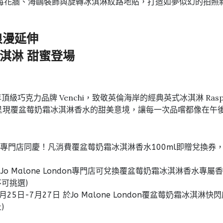
莓花牆、海鷗裝飾與旋轉冰淇淋紋路地貼，打造如夢似幻的拍照
浪漫延伸
莓果冰淇淋 甜蜜登場
百年頂級巧克力品牌 Venchi，致敬英倫海岸的經典英式冰淇淋 Rasp
o，完美呈現覆盆莓奶霜冰淇淋香水的甜美意境，讓每一次品嚐都像
ondon專門店同慶！凡消費覆盆莓奶霜冰淇淋香水100ml即贈兌換券
Jo Malone London專門店可兌換覆盆莓奶霜冰淇淋香水專
可挑選)
25日-7月27日 於Jo Malone London覆盆莓奶霜冰淇淋
)