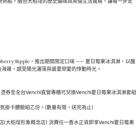
新熱點。融合大稻埕的歷史韻味與英倫生活風格，讓每一步走
berry Ripple，推出期間限定口味 —— 夏日莓果冰淇淋，以酸
在午後海邊，感受陽光灑落與盛夏戀愛的悸動時光。
，憑券至全台Venchi直營專櫃可兌換Venchi夏日莓果冰淇淋套組
屬香氛掛卡體驗組乙份。(數量有限，送完為止)
快閃店(大稻埕形象概念店) 消費任一香水正貨即享Venchi夏日莓果