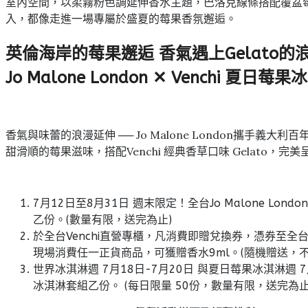
室內空間，以柔霧粉色調延伸香水主題，巴洛克線條搭配覆盆
入，都像走進一場專屬於盛夏的莓果香氛邂逅。
英倫海岸的莓果邂逅 香氣遇上Gelato的
Jo Malone London ✕ Venchi 夏日
香氣與味蕾的浪漫延伸 ── Jo Malone London攜手義大利
甜滑順的莓果滋味，搭配Venchi 經典香草口味 Gelat
7月12日至8月31日 週末限定！全台Jo Malone L
乙份。(數量有限，送完為止)
於全台Venchi直營專櫃，凡消費即贈兌換券，憑券至全台
現場消費任一正貨商品，可獲贈香水9ml。(隨機贈送，不
世界冰淇淋週 7月18日-7月20日 與夏日莓果冰淇淋週 7月
冰淇淋套組乙份。 (每日限量 50份，數量有限，送完為止