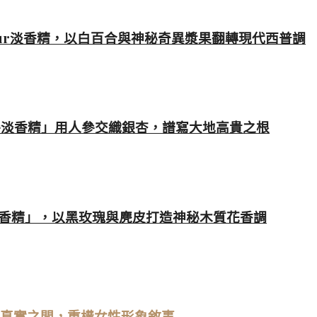
ne Fleur淡香精，以白百合與神秘奇異漿果翻轉現代西普調
參淡香精」用人參交織銀杏，譜寫大地高貴之根
喵淡香精」，以黑玫瑰與麂皮打造神秘木質花香調