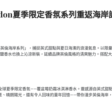
London夏季限定香氛系列重返海岸
，推出全新「英倫海岸系列」，捕捉英式甜點與夏日海濱的浪漫氣息。
水也換上沁涼新裝，延續品牌英倫風格的清爽魅力。搭配大稻埕古蹟快
推出全球夏季限定香氛——覆盆莓奶霜冰淇淋香水。靈感源自英式甜點 R
堡、晴朗陽光，還有令人回味的童年回憶——帶你漫步英倫海岸