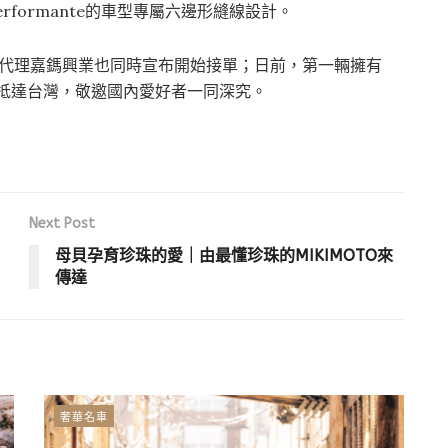
rformante的車型專屬六邊形縫線設計。
台灣總代理嘉鎷興業也同時宣布開始接單；日前，第一輛擁有
 S也已抵達台灣，敬邀國內愛好者一同深究。
Next Post
母貝孕育珍珠的愛｜由最懂珍珠的MIKIMOTO來
傳達
奢華名車