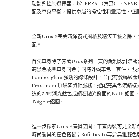
駛動態控制選擇器，以TERRA （荒野）、NEVE
配及車身平衡，提供卓越的操控性和靈活性，征
全新Urus S完美演繹義式風格及精湛工藝之
配。
首先車身除了有著Urus系列一貫的銳利設計流
輛黑色或與車身同色；同時外觀車色、套件，也
Lamborghini 強勁的線條設計，並配有髮絲紋金屬
Personam 頂級客製化服務，選配亮黑色鍍鉻樣
造的22吋消光鈦色或鑽石拋光飾面的Nath 鋁
Taigete鋁圈。
進一步探索Urus S座艙空間，車室內裝可見全新
時尚獨具的撞色搭配；Sofisticato尊爵典雅雙色版本