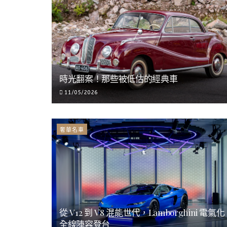
時光翻案！那些被低估的經典車
11/05/2026
奢華名車
從 V12 到 V8 混能世代，Lamborghini 電氣化
全線陣容登台