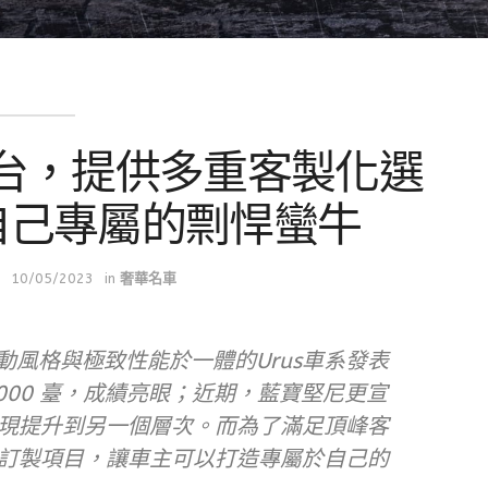
S抵台，提供多重客製化選
自己專屬的剽悍蠻牛
10/05/2023
in
奢華名車
動風格與極致性能於一體的Urus車系發表
,000 臺，成績亮眼；近期，藍寶堅尼更宣
把表現提升到另一個層次。而為了滿足頂峰客
風格訂製項目，讓車主可以打造專屬於自己的