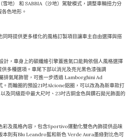
（雪地） 和 SABBIA（沙地）駕駛模式，調整車輛扭力分
服各色地形。
餘，也同時提供更多樣化的風格訂製項目讓車主自由選擇與搭
暢設計，車身上的碳纖維引擎蓋進氣口能夠依個人風格選擇
提供多種選項。車尾下部以消光及亮光黑色漆強調
排氣尾飾管，可進一步透過 Lamborghini Ad
式。而輪圈的預設21吋Alcione鋁圈，可以改為為新車款打
圈，以及同級距中最大尺吋、23吋古銅金色與鑽石拋光飾面的
色彩及風格內容，包含Sportivo運動化雙色內飾提供品味
則有Blu Leandro藍和新色 Verde Aura墨綠對比色可