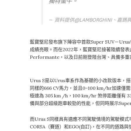
獨特蠻牛。
資料提供@LAMBORGHINI、嘉鎷
藍寶堅尼發布旗下陣容中首款Super SUV－U
成績亮眼。而在2022年，藍寶堅尼接著陸續發
Performante，以及日前剛登陸台灣、具備多重
Urus S是以Urus車系作為基礎的小改款版本，搭載
同樣的666 CV馬力，並且0-100 km/hr加速僅需3
極速為 305 km /h，100 km/hr 煞停距離僅
備與部分超級跑車較勁的性能，但同時展示Supe
而Urus S同樣具有適應不同駕駛情境的駕駛模式
CORSA（賽道）和EGO(自訂)，在不同的道路