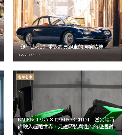
《時代速度》重返經典跑車的原始精神
27/01/2026
奢華名車
BALENCIAGA ✕ LAMBORGHINI｜當尖端時
尚駛入超跑世界，見證時裝與性能的極速對
話