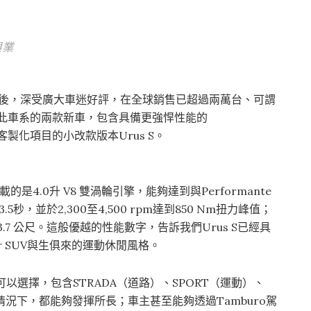
興業
rus後，深受廣大車迷好評，在全球銷售已超過兩萬台、可謂
表此車系的兩款新車，包含具備更強悍性能的
客製化項目的小改款版本Urus S。
的是4.0升 V8 雙渦輪引擎，能夠達到與Performante
.5秒，並於2,300至4,500 rpm達到850 Nm扭力峰值；
有 33.7 公尺。這般優越的性能數字，告訴我們Urus S已經具
r SUV與生俱來的運動休閒風格。
可以選擇，包含STRADA（道路）、SPORT（運動）、
與情況下，都能夠發揮所長；車主甚至能夠透過Tamburo駕