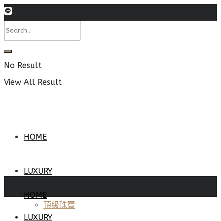
No Result
View All Result
HOME
LUXURY
HOME
頂級珠寶
LUXURY