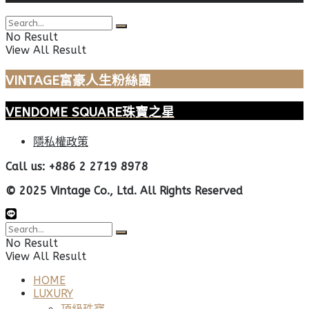
No Result
View All Result
VINTAGE富豪人生粉絲團
VENDOME SQUARE珠寶之星
隱私權政策
Call us: +886 2 2719 8978
© 2025 Vintage Co., Ltd. All Rights Reserved
No Result
View All Result
HOME
LUXURY