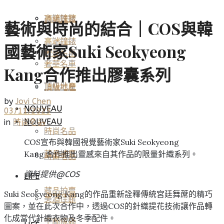
高端鐘錶
頂級珠寶
藝術與時尚的結合｜COS與韓
高端鐘錶
國藝術家Suki Seokyeong
奢華名車
奢華名車
Kang合作推出膠囊系列
頂級地產
頂級地產
by
Jovi Chen
NOUVEAU
03/11/2023
NOUVEAU
in
時尚名品
時尚名品
COS宣布與韓國視覺藝術家Suki Seokyeong
Kang 合作推出靈感來自其作品的限量針織系列。
藏品拍賣
時尚名品
資料提供@
COS
LIFE
藏品拍賣
Suki Seokyeong Kang的作品重新詮釋傳統宮廷舞蓆的精巧
美酒佳餚
圖案，並在此次合作中，透過COS的針織提花技術讓作品轉
化成當代針織衣物及冬季配件。
空間傢飾