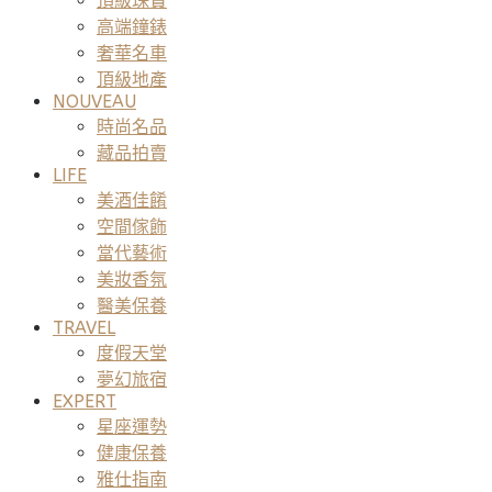
頂級珠寶
高端鐘錶
奢華名車
頂級地產
NOUVEAU
時尚名品
藏品拍賣
LIFE
美酒佳餚
空間傢飾
當代藝術
美妝香氛
醫美保養
TRAVEL
度假天堂
夢幻旅宿
EXPERT
星座運勢
健康保養
雅仕指南