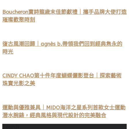
Boucheron寶詩龍歲末佳節獻禮｜攜手品牌大使打造
璀璨歡聚時刻
復古風潮回歸｜agnès b.帶領我們回到經典雋永的
時光
CINDY CHAO第十件年度蝴蝶儷影登台｜探索藝術
珠寶光影之美
運動與優雅兼具｜MIDO海洋之星系列首款女士運動
潛水腕錶，經典風格與現代設計的完美融合
Search