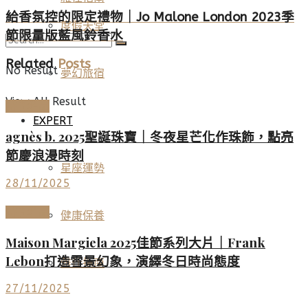
給香氛控的限定禮物｜Jo Malone London 2023季
度假天堂
節限量版藍風鈴香水
Related
Posts
No Result
夢幻旅宿
View All Result
時尚名品
EXPERT
agnès b. 2025聖誕珠寶｜冬夜星芒化作珠飾，點亮
節慶浪漫時刻
星座運勢
28/11/2025
時尚名品
健康保養
Maison Margiela 2025佳節系列大片｜Frank
Lebon打造雪景幻象，演繹冬日時尚態度
雅仕指南
27/11/2025