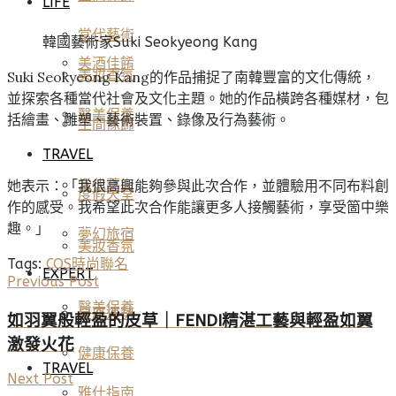
LIFE
當代藝術
韓國藝術家Suki Seokyeong Kang
美酒佳餚
美妝香氛
Suki Seokyeong Kang的作品捕捉了南韓豐富的文化傳統，
並探索各種當代社會及文化主題。她的作品橫跨各種媒材，包
醫美保養
括繪畫、雕塑、藝術裝置、錄像及行為藝術。
空間傢飾
TRAVEL
她表示：「我很高興能夠參與此次合作，並體驗用不同布料創
當代藝術
度假天堂
作的感受。我希望此次合作能讓更多人接觸藝術，享受箇中樂
趣。」
夢幻旅宿
美妝香氛
Tags:
COS
時尚
聯名
EXPERT
Previous Post
醫美保養
星座運勢
如羽翼般輕盈的皮草｜FENDI精湛工藝與輕盈如翼
激發火花
健康保養
TRAVEL
Next Post
雅仕指南