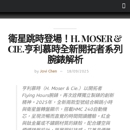
衛星跳時登場！H. MOSER &
CIE.亨利慕時全新開拓者系列
腕錶解析
by
Jovi Chen
18/09/2025
亨利慕時（H. Moser & Cie.）以開拓者
Flying Hours腕錶，再次詮釋獨立製錶的創新
精神。2025年，全新兩款型號結合瞬跳小時
與衛星盤轉盤顯示，搭載HMC 240自動機
芯，呈現流暢而直覺的時間閱讀體驗。紅金
與鈦金屬或不鏽鋼材質的錶殼，配合鏤空與