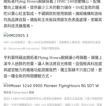
開拓者Flying Hours腕錶搭載了HMC 240自動機芯。配備
雙向上鏈系統，提供最少三天的動力儲存。5N紅金款的擺
陀以實心紅金製成，不鏽鋼款則使用鎢鋼。擒縱機構和游絲
均為品牌自製。橋板和主夾板採用碳灰色表面處理，突顯其
高科技洗鍊風格。
HMC 240自動機芯、實心18K紅金或鎢鋼擺陀、自動雙向上鍊系統、原創施特拉曼游
絲（Straumann® hairspring）帶扁平雙層游絲
亨利慕時藉由開拓者Flying Hours腕錶讓小時舞動。錶盤上
演令人迷醉的芭蕾，讓人無法將目光移開。這個極具科技感
與感官魅力的複雜功能提醒我們，獨立製錶不只是口號，更
是一種全新的時間體驗方式。
開拓者 Flying Hours 腕錶
直徑42.8毫米5N紅金鑲嵌黑色DLC處理鈦金屬錶殼、藍寶石水晶底蓋／3個小時盤跳時
顯示、中央分鐘轉盤指示／HMC 240 自製自動機芯、儲能72小時／防水120米／限量