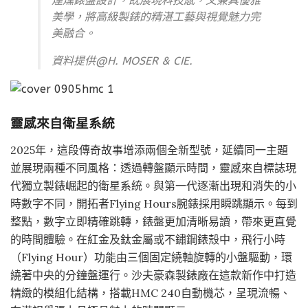
煙燻錶盤設計，既展現科技感，又兼具優雅
美學，將高級製錶的精湛工藝與視覺魅力完
美融合。
資料提供@H. MOSER & CIE.
靈感來自衛星系統
2025年，這段傳奇故事增添兩個全新型號，延續同一主題
並展現兩種不同風格：透過轉盤顯示時間，靈感來自標誌現
代獨立製錶崛起的衛星系統。與第一代逐漸出現和消失的小
時數字不同，開拓者Flying Hours腕錶採用瞬跳顯示。每到
整點，數字立即精確跳轉，錶盤更加清晰易讀，帶來更直覺
的時間體驗。在紅金及鈦金屬或不鏽鋼錶殼中，飛行小時
（Flying Hour）功能由三個固定繞軸旋轉的小盤驅動，環
繞著中央的分鐘盤運行。沙夫豪森製錶廠在這款新作中打造
精緻的模組化結構，搭載HMC 240自動機芯，呈現流暢、