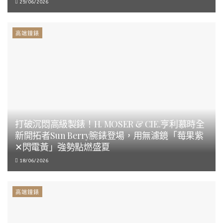
29/06/2026
高端鐘錶
打破沉悶高級製錶！H. MOSER & CIE.亨利慕時全
新開拓者Sun Berry腕錶登場，用無濾鏡「莓果紫
✕閃電黃」強勢點燃盛夏
18/06/2026
高端鐘錶