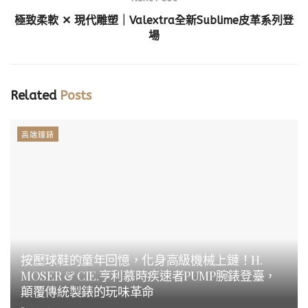
極致柔軟 ✕ 現代雕塑｜Valextra全新Sublime皮革系列登
場
Related
Posts
高端鐘錶
按壓球鞋的童年回憶，化身高級機械上鏈！H.
MOSER & CIE.亨利慕時疾速者PUMP腕錶登臺，
顛覆傳統製錶的玩味革命