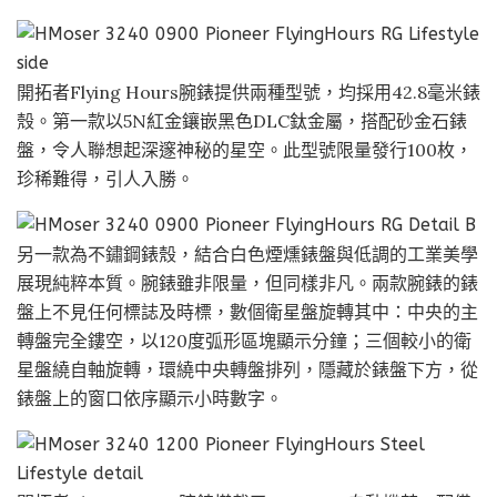
開拓者Flying Hours腕錶提供兩種型號，均採用42.8毫米錶
殼。第一款以5N紅金鑲嵌黑色DLC鈦金屬，搭配砂金石錶
盤，令人聯想起深邃神秘的星空。此型號限量發行100枚，
珍稀難得，引人入勝。
另一款為不鏽鋼錶殼，結合白色煙燻錶盤與低調的工業美學
展現純粹本質。腕錶雖非限量，但同樣非凡。兩款腕錶的錶
盤上不見任何標誌及時標，數個衛星盤旋轉其中：中央的主
轉盤完全鏤空，以120度弧形區塊顯示分鐘；三個較小的衛
星盤繞自軸旋轉，環繞中央轉盤排列，隱藏於錶盤下方，從
錶盤上的窗口依序顯示小時數字。