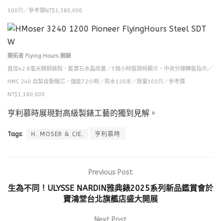
100只／參考價NT$1,580,000
開拓者 Flying Hours 腕錶
直徑42.8毫米精鋼錶殼、藍寶石水晶底蓋／3個小時盤跳時顯示、中央分鐘轉盤指示／
HMC 240 自製自動機芯、儲能72小時／防水120米／限量100只／參考價
NT$1,180,000
亨利慕時展現對高級製錶工藝的獨到見解。
Tags:
H. MOSER & CIE.
亨利慕時
Previous Post
生為不同！ULYSSE NARDIN雅典錶2025系列新品鑑賞會於
寶鴻堂台北旗艦店盛大開展
Next Post