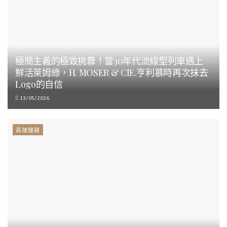
極簡主義的極致挑釁！當30年代流線型列車遇上
鮮活萊姆綠，H. MOSER & CIE.亨利慕時再次抹去
Logo的自信
13/05/2026
高端鐘錶