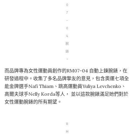
0
7
-
0
4
腕
錶
。
而品牌專為女性運動員創作的RM07-04 自動上鍊腕錶，在
研發過程中。收集了多名品牌摯友的意見，包含奧運七項全
能金牌選手Nafi Thiam、跳高運動員Yuliya Levchenko、
高爾夫球手Nelly Korda等人， 並以這款腕錶滿足她們對於
女性運動腕錶的所有期望。
R
M