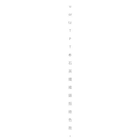
u
ar
tz
T
P
T
®
石
英
纖
維
錶
殼
綠
色
款
。