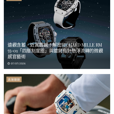
遠觀含蓄，近賞震撼！解密RICHARD MILLE RM
55-01「四層刻度圈」與鍍銠指針懸浮流轉的微觀
感官藝術
07/07/2026
高端鐘錶