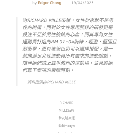
by
Edgar Chang
19/04/2023
對RICHARD MILLE來說，女性從來就不是男
性的附庸，而對於女性專用腕錶的研發更是
投注不亞於男性腕錶的心血！而其專為女性
運動員打造的RM 07-04腕錶，輕盈、堅固且
耐衝擊，更有繽紛色彩可以選擇搭配，是一
款能滿足女性運動員所有需求的運動腕錶，
陪伴她們踏上競爭激烈的運動場，並見證她
們奪下獎項的榮耀時刻。
資料提供@RICHARD MILLE
RICHARD
MILLE品牌
摯友跳高運
動員Yuliya