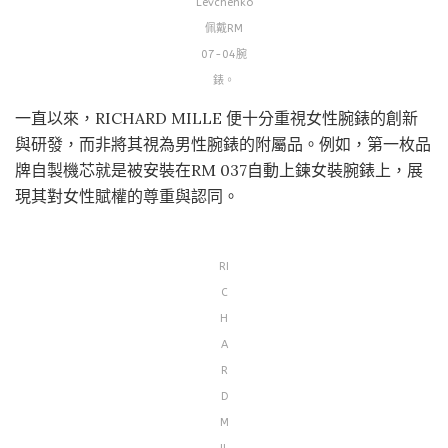
Levchenko
佩戴RM
07-04腕
錶。
一直以來，RICHARD MILLE 便十分重視女性腕錶的創新
與研發，而非將其視為男性腕錶的附屬品。例如，第一枚品
牌自製機芯就是被安裝在RM 037自動上鍊女裝腕錶上，展
現其對女性賦權的尊重與認同。
RI
C
H
A
R
D
M