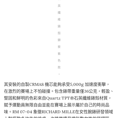
英
纖
維
錶
殼
錦
葵
紫
色
款
。
其安裝的自製CRMA8 機芯能夠承受5,000g 加速度衝擊，
在激烈的賽場上不怕碰撞。包含錶帶重量僅36公克，輕盈、
堅固和鮮明的色彩來自Quartz TPT®石英纖維錶殼材質，
賦予運動員無限自由並能在賽場上展示屬於自己的時尚品
味。RM 07-04 象徵RICHARD MILLE在女性腕錶研發領域