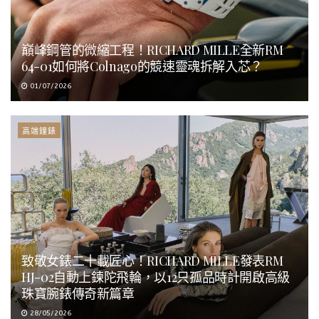
巔峰鋼管的微縮工程！RICHARD MILLE全新RM
64-01如何將Colnago的競速靈魂拆解入芯？
01/07/2026
高端鐘錶
致敬女錶二十載匠心！RICHARD MILLE發表RM
HJ-02自動上鍊陀飛輪，以12只孤品時計開啟高級
珠寶腕錶傳奇新篇章
28/05/2026