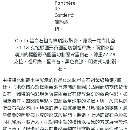
Panthère
de
Cartier美
洲豹戒
指。
Ocelle蛋白石祖母綠項鍊/胸針，鑲嵌一顆尚比亞
21.18 克拉橢圓形凸圓面切割祖母綠，兩顆來自
澳洲的橢圓形凸圓面切割礫背蛋白石，總重22.78
克拉，祖母綠、蛋白石、黑色真漆、明亮式切割鑽
石。。
由模特兒佩戴出場展示的作品Ocelle蛋白石祖母綠項鍊/胸
針，卡地亞精心選擇兩顆來自澳洲的橢圓形凸圓面切割礫背蛋
白石，獨特的油彩現象讓這兩顆寶石綻放深沉的藍色油彩，如
深邃海洋、如閃爍星點、如蔚藍星球般的光澤，與一般常見的
蛋白石截然不同。項鍊的造型靈感擷取自飛鳥飛翔的姿態，層
層疊疊的圖形如羽翼的形式般展開、擴張，上頭的寶石色彩如
同孔雀尾羽般迷人，把動物生動的模樣以抽象的方式展現於珠
寶上頭，呈現卡地亞對於自然萬物的細微觀察。而這件作品上