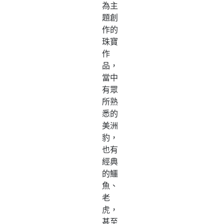
為主
題創
作的
珠寶
作
品，
當中
有眾
所熟
悉的
美洲
豹，
也有
經典
的鱷
魚、
老
虎，
甚至