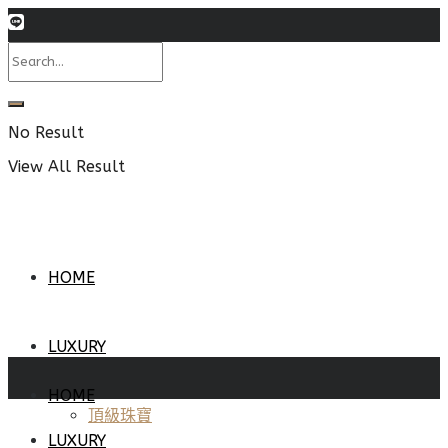
No Result
View All Result
HOME
LUXURY
HOME
頂級珠寶
LUXURY