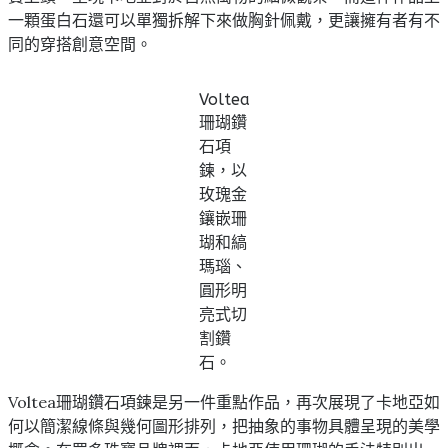
一顆蛋白石還可以單獨拆解下來做胸針佩戴，更讓擁有者有不
同的穿搭創意空間。
Voltea
珊瑚鑽
石項
鍊，以
玫瑰金
鑲嵌珊
瑚和縞
瑪瑙、
圓形明
亮式切
割鑽
石。
Voltea珊瑚鑽石項鍊是另一件重點作品，再次展現了卡地亞如
何以簡潔線條與幾何圖形排列，把抽象的事物具體呈現的美學