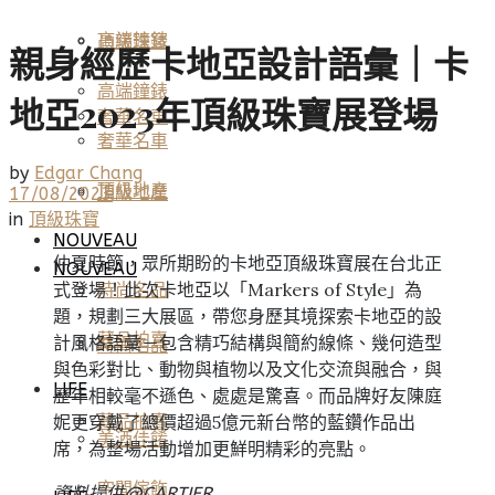
高端鐘錶
頂級珠寶
親身經歷卡地亞設計語彙｜卡
高端鐘錶
地亞2023年頂級珠寶展登場
奢華名車
奢華名車
by
Edgar Chang
頂級地產
頂級地產
17/08/2023
in
頂級珠寶
NOUVEAU
仲夏時節，眾所期盼的卡地亞頂級珠寶展在台北正
NOUVEAU
式登場！此次卡地亞以「Markers of Style」為
時尚名品
題，規劃三大展區，帶您身歷其境探索卡地亞的設
藏品拍賣
計風格語彙－包含精巧結構與簡約線條、幾何造型
時尚名品
與色彩對比、動物與植物以及文化交流與融合，與
LIFE
歷年相較毫不遜色、處處是驚喜。而品牌好友陳庭
妮更穿戴了總價超過5億元新台幣的藍鑽作品出
藏品拍賣
美酒佳餚
席，為整場活動增加更鮮明精彩的亮點。
空間傢飾
資料提供@CARTIER