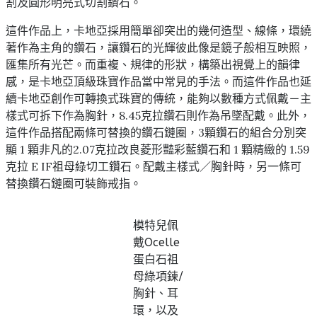
割及圓形明亮式切割鑽石。
這件作品上，卡地亞採用簡單卻突出的幾何造型、線條，環繞
著作為主角的鑽石，讓鑽石的光輝彼此像是鏡子般相互映照，
匯集所有光芒。而重複、規律的形狀，構築出視覺上的韻律
感，是卡地亞頂級珠寶作品當中常見的手法。而這件作品也延
續卡地亞創作可轉換式珠寶的傳統，能夠以數種方式佩戴－主
樣式可拆下作為胸針，8.45克拉鑽石則作為吊墜配戴。此外，
這件作品搭配兩條可替換的鑽石鏈圈，3顆鑽石的組合分別突
顯 1 顆非凡的2.07克拉改良菱形豔彩藍鑽石和 1 顆精緻的 1.59
克拉 E IF祖母綠切工鑽石。配戴主樣式／胸針時，另一條可
替換鑽石鏈圈可裝飾戒指。
模特兒佩
戴Ocelle
蛋白石祖
母綠項鍊/
胸針、耳
環，以及