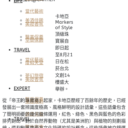
LIFE
當代藝術
卡地亞
美酒佳餚
Markers
美妝香氛
of Style
頂級珠
醫美保養
空間傢飾
寶展自
即日起
TRAVEL
至8月21
當代藝術
日在松
度假天堂
菸台北
文創14
夢幻旅宿
美妝香氛
樓盛大
EXPERT
舉辦。
醫美保養
從「帝王的珠寶商」起家，卡地亞歷經了百餘年的歷史，已經
星座運勢
發展出一套辨識度極高、風格鮮明的設計語彙，這些語彙包含
了簡明扼要的幾何線條運用，紅色、綠色、黑色與藍色的色彩
健康保養
TRAVEL
排列對比，對於自然界動物（尤其是美洲豹）與植物的刻劃描
雅仕指南
繪，還有融匯東西方文化符碼的設計概念。這些語彙被交錯運