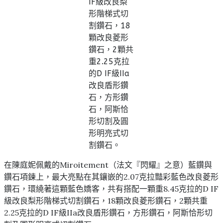
IF級改良梨
形階梯式切
割鑽石，18
顆改良菱形
鑽石，2顆共
重2.25克拉
的D IF級IIa
改良盾形鑽
石，方形鑽
石，阿斯恰
形切割及圓
形明亮式切
割鑽石。
在陳庭妮佩戴的Miroitement（法文『閃耀』之意）藍鑽與
鑽石項鍊上，最大亮點在其鑲嵌的2.07克拉豔彩藍色改良菱形
鑽石，環繞著這顆藍色嬌客，共有搭配一顆重8.45克拉的D IF
級改良梨形階梯式切割鑽石，18顆改良菱形鑽石，2顆共重
2.25克拉的D IF級IIa改良盾形鑽石，方形鑽石，阿斯恰形切