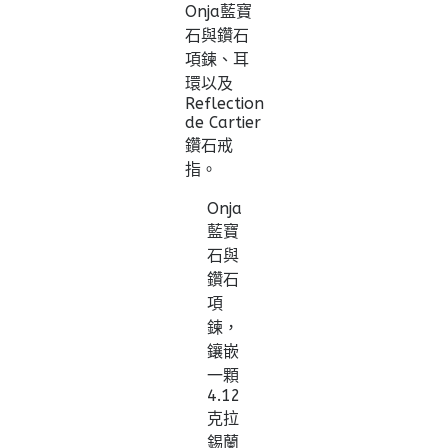
Onja藍寶
石與鑽石
項鍊、耳
環以及
Reflection
de Cartier
鑽石戒
指。
Onja
藍寶
石與
鑽石
項
鍊，
鑲嵌
一顆
4.12
克拉
錫蘭