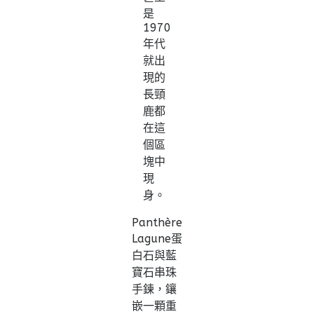
是
1970
年代
就出
現的
長頸
鹿都
在這
個區
塊中
現
身。
Panthère
Lagune蛋
白石與藍
寶石串珠
手鍊，鑲
嵌一顆重