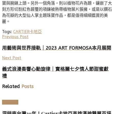
寶與腕錶上頭。另外一個角落，則以植物花卉為題，鑲嵌了大
刻方形切割紅色碧璽的項鍊被熱帶植物葉片簇擁，或是以鑽石
為花瓣的大型仙人掌主題珠寶作品，都是值得細細鑑賞的美
麗。
Tags:
CARTIER
卡地亞
Previous Post
用藝術與世界接軌｜2023 ART FORMOSA本月展開
Next Post
義式浪漫奏響心動旋律｜寶格麗七夕情人節甜蜜獻
禮
Related
Posts
頂級珠寶
深耕南台灣30年！Cartier卡地亞高雄漢神雙層百坪