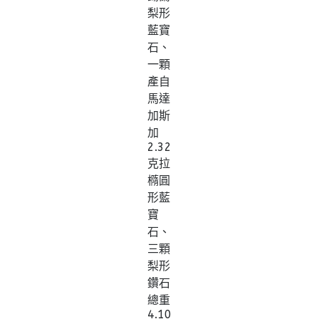
梨形
藍寶
石、
一顆
產自
馬達
加斯
加
2.32
克拉
橢圓
形藍
寶
石、
三顆
梨形
鑽石
總重
4.10