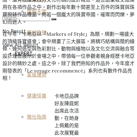
用在各項作品之中，創作出每年數十間甚至上百件的珠寶與珠
度假天堂
寶腕錶作品裡面，宛若一個龐大的珠寶帝國，璀璨而閃爍，夢
幻而迷人。
No Result
夢幻旅宿
在今年，卡地亞以「Markers of Style」為題，規劃一場盛大
的頂級珠寶盛會；會中規畫了三大展區，將精巧結構與簡約線
View All Result
條、幾何造型與色彩對比、動物與植物以及文化交流與融合等
EXPERT
設計理念展示於會場之中，帶領每一位參觀者親身經歷卡地亞
設計的精妙之處。這之中，除了我們熟知的作品外，今年度才
剛發表的「Le voyage recommencé」系列也有數件作品亮
星座運勢
相！
健康保養
卡地亞品牌
好友陳庭妮
出席此次活
雅仕指南
動，在她身
上佩戴的是
此次展覽最