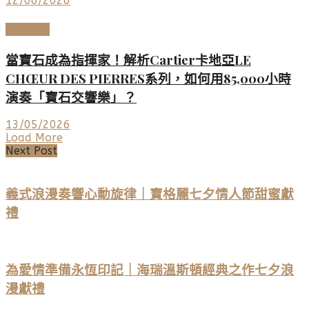
12/06/2026
頂級珠寶
當寶石成為指揮家！解析Cartier卡地亞LE
CHŒUR DES PIERRES系列，如何用85,000小時
演奏「寶石交響樂」？
13/05/2026
Load More
Next Post
義式浪漫奏響心動旋律｜寶格麗七夕情人節甜蜜獻
禮
為愛情準備永恆印記｜海瑞溫斯頓經典之作七夕浪
漫獻禮