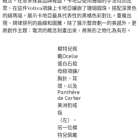
概念。在眾多珠寶品牌裡面，卡地亞使用珊瑚的手法特別出
眾，在這件Voltea項鍊上卡地亞鑲嵌了珊瑚圓珠，搭配深黑色
的縞瑪瑙，展示卡地亞最具代表性的黑橘色彩對比。重複出
現、規律排列的曲線和圖騰，除了展示整齊劃一的美感外，更
將創作主題：電流的概念刻畫出來，將無形之物化為有形。
模特兒佩
戴Ocelle
蛋白石祖
母綠項鍊/
胸針、耳
環，以及
Panthère
de Cartier
美洲豹戒
指
（左），
另一位模
特兒佩戴