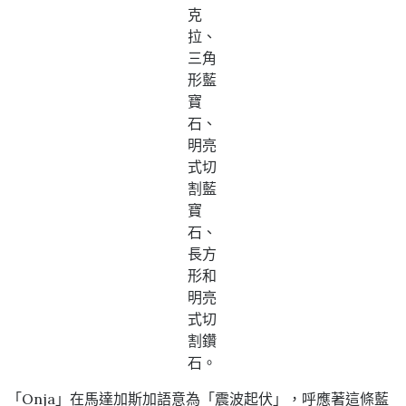
克
拉、
三角
形藍
寶
石、
明亮
式切
割藍
寶
石、
長方
形和
明亮
式切
割鑽
石。
「Onja」在馬達加斯加語意為「震波起伏」，呼應著這條藍