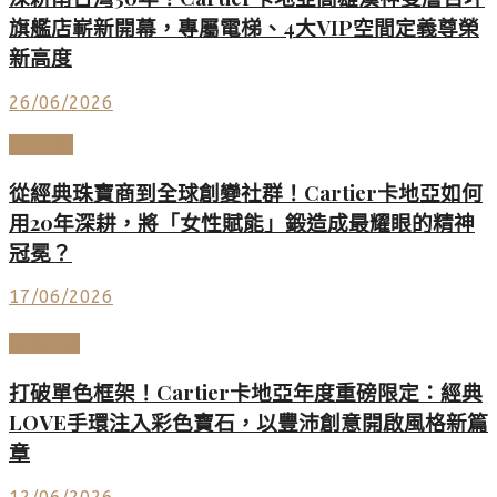
旗艦店嶄新開幕，專屬電梯、4大VIP空間定義尊榮
新高度
26/06/2026
LUXURY
從經典珠寶商到全球創變社群！Cartier卡地亞如何
用20年深耕，將「女性賦能」鍛造成最耀眼的精神
冠冕？
17/06/2026
頂級珠寶
打破單色框架！Cartier卡地亞年度重磅限定：經典
LOVE手環注入彩色寶石，以豐沛創意開啟風格新篇
章