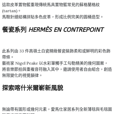
這款皮革置物籃重現傳統馬具置物籃常見的蘇格蘭格紋
(tartan)。
馬鞍針縫結構拼貼多色皮革，形成比例完美的圓桶造型。
餐瓷系列
HERMÈS EN CONTREPOINT
此系列由 33 件高嶺土白瓷精緻餐瓷裝飾柔和或鮮明的彩色飾
帶條。
藝術家 Nigel Peake 以水彩筆觸手工勾勒精美的幾何圖案，
將音樂節拍與重複音符融入其中，邀請使用者自由組合，創造
無限變化的視覺韻律。
探索喀什米爾嶄新風貌
無論帶有圖形或幾何元素，愛馬仕家居系列全新薄毯與毛毯圖