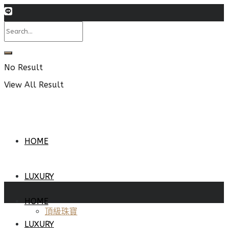
No Result
View All Result
HOME
LUXURY
HOME
頂級珠寶
LUXURY