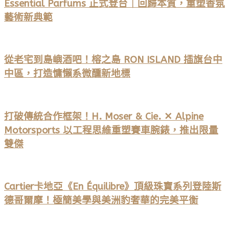
Essential Parfums 正式登台｜回歸本質，重塑香氛
藝術新典範
從老宅到島嶼酒吧！榕之島 RON ISLAND 插旗台中
中區，打造慵懶系微醺新地標
打破傳統合作框架！H. Moser & Cie. ✕ Alpine
Motorsports 以工程思維重塑賽車腕錶，推出限量
雙傑
Cartier卡地亞《En Équilibre》頂級珠寶系列登陸斯
德哥爾摩！極簡美學與美洲豹奢華的完美平衡