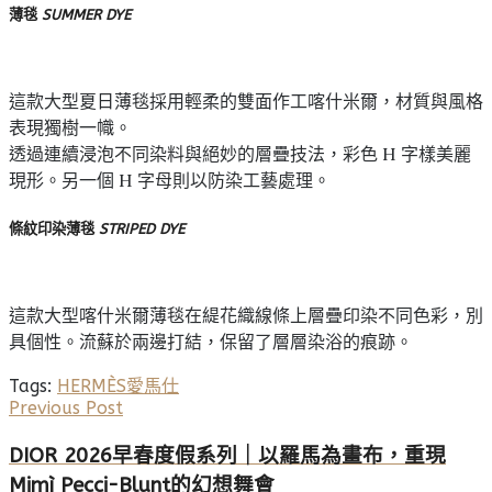
薄毯
SUMMER DYE
這款大型夏日薄毯採用輕柔的雙面作工喀什米爾，材質與風格
表現獨樹一幟。
透過連續浸泡不同染料與絕妙的層疊技法，彩色 H 字樣美麗
現形。另一個 H 字母則以防染工藝處理。
條紋印染薄毯
STRIPED DYE
這款大型喀什米爾薄毯在緹花織線條上層疊印染不同色彩，別
具個性。流蘇於兩邊打結，保留了層層染浴的痕跡。
Tags:
HERMÈS
愛馬仕
Previous Post
DIOR 2026早春度假系列｜以羅馬為畫布，重現
Mimì Pecci-Blunt的幻想舞會