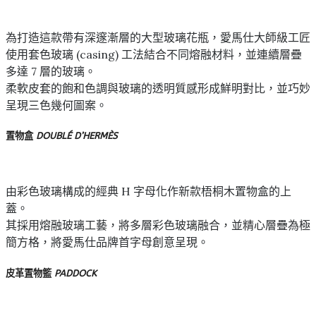
為打造這款帶有深邃漸層的大型玻璃花瓶，愛馬仕大師級工匠
使用套色玻璃 (casing) 工法結合不同熔融材料，並連續層疊
多達 7 層的玻璃。
柔軟皮套的飽和色調與玻璃的透明質感形成鮮明對比，並巧妙
呈現三色幾何圖案。
置物盒
DOUBLÉ D’HERMÈS
由彩色玻璃構成的經典 H 字母化作新款梧桐木置物盒的上
蓋。
其採用熔融玻璃工藝，將多層彩色玻璃融合，並精心層疊為極
簡方格，將愛馬仕品牌首字母創意呈現。
皮革置物籃
PADDOCK