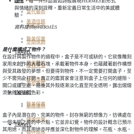
邊桌，每一件作品皆如詩般展現HERMÈS對形式
LIFE
與情緒的深刻詮釋，重新定義日常生活中的美感體
當代藝術
驗。
美酒佳餚
美妝香氛
資料提供@HERMÈS
醫美保養
空間傢飾
是什麼構成了物件？
TRAVEL
在設計與製作物件的過程中，盒子是不可或缺的。它就像雕刻
當代藝術
家用來創作的大理石塊，承載著物件本身，也蘊藏著創作構想
度假天堂
與受其啟發的夢想。但要得到物件，不一定需要打開盒子，至
少不需完全打開。真正的鑑賞家會注意到盒子上任何的縫隙、
夢幻旅宿
美妝香氛
開口或鏤空處，隨後其外殼逐漸淡化直至完全透明，露出熠熠
流動的玻璃與色彩。
EXPERT
醫美保養
星座運勢
盒子內是潛在的、完美的物件，封存無窮的想像力，彷彿處在
健康保養
一個未明之境的中介點。它並非幻覺。物件的設計概念已預示
TRAVEL
其用途，而其用途亦呼應並深化對物件的理解。花瓶、水瓶、
雅仕指南