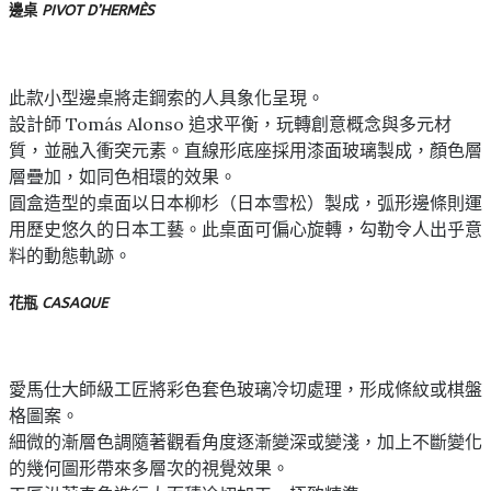
邊桌
PIVOT D’HERMÈS
此款小型邊桌將走鋼索的人具象化呈現。
設計師 Tomás Alonso 追求平衡，玩轉創意概念與多元材
質，並融入衝突元素。直線形底座採用漆面玻璃製成，顏色層
層疊加，如同色相環的效果。
圓盒造型的桌面以日本柳杉（日本雪松）製成，弧形邊條則運
用歷史悠久的日本工藝。此桌面可偏心旋轉，勾勒令人出乎意
料的動態軌跡。
花瓶
CASAQUE
愛馬仕大師級工匠將彩色套色玻璃冷切處理，形成條紋或棋盤
格圖案。
細微的漸層色調隨著觀看角度逐漸變深或變淺，加上不斷變化
的幾何圖形帶來多層次的視覺效果。