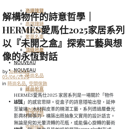
高端鐘錶
頂級珠寶
解構物件的詩意哲學｜
高端鐘錶
HERMÈS愛馬仕2025家居系列
奢華名車
奢華名車
以『未開之盒』探索工藝與想
頂級地產
頂級地產
像的永恆對話
NOUVEAU
NOUVEAU
by
Jovi Chen
時尚名品
05/06/2025
in
時尚名品
,
空間傢飾
藏品拍賣
時尚名品
HERMÈS愛馬仕2025 家居系列是一場關於「物件
LIFE
本質」的感官思辯。從盒子的詩意隱喻出發，延伸
至玻璃、木材與皮革的精湛工藝，系列透過層疊光
藏品拍賣
美酒佳餚
影與材質張力，構築出既抽象又實用的設計語言。
無論是宛如光暈流轉的花瓶，或能偏心旋轉的藝術
空間傢飾