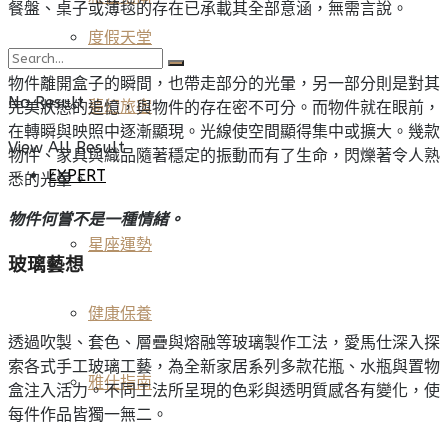
餐盤、桌子或薄毯的存在已承載其全部意涵，無需言說。
度假天堂
物件離開盒子的瞬間，也帶走部分的光暈，另一部分則是對其
No Result
完美狀態的追憶，與物件的存在密不可分。而物件就在眼前，
夢幻旅宿
在轉瞬與映照中逐漸顯現。光線使空間顯得集中或擴大。幾款
View All Result
物件、家具與織品隨著穩定的振動而有了生命，閃爍著令人熟
EXPERT
悉的光暈。
物件何嘗不是一種情緒。
星座運勢
玻璃藝想
健康保養
透過吹製、套色、層疊與熔融等玻璃製作工法，愛馬仕深入探
索各式手工玻璃工藝，為全新家居系列多款花瓶、水瓶與置物
雅仕指南
盒注入活力。不同工法所呈現的色彩與透明質感各有變化，使
每件作品皆獨一無二。