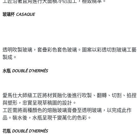
工匠沿著直角進行大面積冷切加工，極致精準。
玻璃杯
CASAQUE
透明吹製玻璃，套疊彩色套色玻璃。圖案以彩透切割玻璃工藝
製成。
水瓶
DOUBLÉ D’HERMÈS
愛馬仕大師級工匠將材質融化後進行吹製、翻轉、切割、掐捏
與塑形，忠實呈現草稿圖的設計。
工匠需將兩種顏色的熔融玻璃膏疊至透明玻璃，以完成此作
品。裝水後，水瓶呈現千變萬化的色彩。
花瓶
DOUBLÉ D’HERMÈS