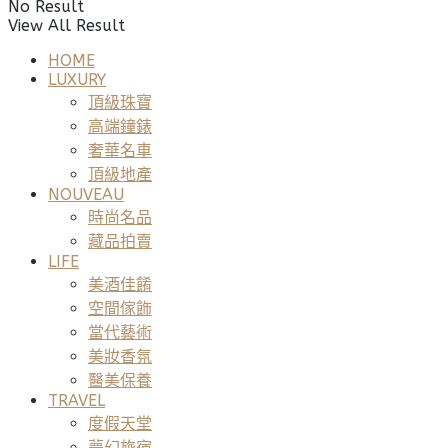
No Result
View All Result
HOME
LUXURY
頂級珠寶
高端鐘錶
奢華名車
頂級地產
NOUVEAU
時尚名品
藏品拍賣
LIFE
美酒佳餚
空間傢飾
當代藝術
美妝香氛
醫美保養
TRAVEL
度假天堂
夢幻旅宿