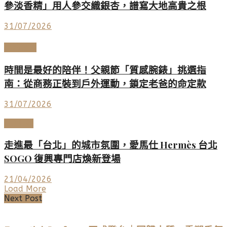
參淡香精」用人參交織銀杏，譜寫大地高貴之根
31/07/2026
高端鐘錶
時間是最好的陪伴！父親節「質感腕錶」挑選指
南：從商務正裝到戶外運動，鎖定老爸的命定款
31/07/2026
LUXURY
走進最「台北」的城市氛圍，愛馬仕 Hermès 台北
SOGO 復興專門店煥新登場
21/04/2026
Load More
Next Post