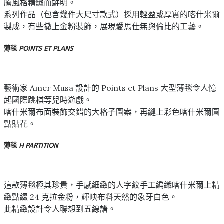
騰風格精緻而鮮明。
系列作品（包含幾件大尺寸款式）採用輕盈或厚實的喀什米爾
製成，有些撒上金粉裝飾，展現愛馬仕無與倫比的工藝。
薄毯
POINTS ET PLANS
藝術家 Amer Musa 設計的 Points et Plans 大型薄毯令人憶
起國際跳棋等兒時遊戲。
喀什米爾布面裝飾交錯的大格子圖案，再縫上彩色喀什米爾圓
點貼花。
薄毯
H PARTITION
這款薄毯極其珍貴，手感細緻的人字紋手工編織喀什米爾上精
緻點綴 24 克拉金粉，輝映布料天然的象牙白色。
此精緻設計令人聯想到五線譜。