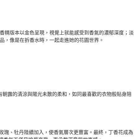
憶。香精版本以金色呈現，視覺上就能感受到香氣的濃郁深度；淡
作品，像是在拆香水時，一起走進她的花園世界。
有朝露的清涼與陽光未散的柔和，如同最喜歡的衣物般貼身陪
，茉莉、玫瑰、牡丹陸續加入，使香氣層次更豐富。最終，丁香花成為