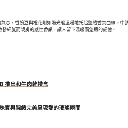
清新的氣息，香豌豆與橙花則如陽光般溫暖地托起整體香氛曲線。
散發細膩而親膚的感性香韻，讓人留下溫暖而悠遠的記憶。
LAB 推出和牛肉乾禮盒
斯頓珠寶與腕錶完美呈現愛的璀璨瞬間