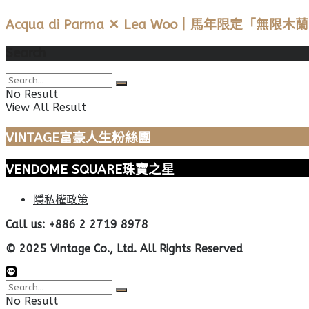
Acqua di Parma ✕ Lea Woo｜馬年限定「
Search
No Result
View All Result
VINTAGE富豪人生粉絲團
VENDOME SQUARE珠寶之星
隱私權政策
Call us: +886 2 2719 8978
© 2025 Vintage Co., Ltd. All Rights Reserved
No Result