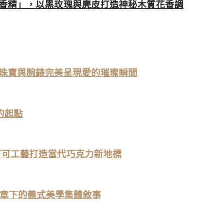
喵淡香精」，以黑玫瑰與麂皮打造神秘木質花香調
斯頓珠寶與腕錶完美呈現愛的璀璨瞬間
 的起點
計，可可工藝打造當代巧克力新地標
新時代序章下的義式美學集體敘事