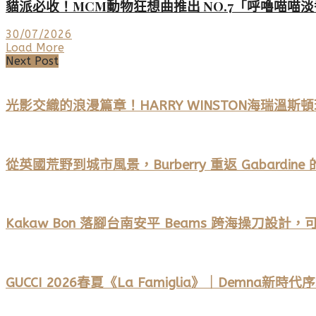
貓派必收！MCM動物狂想曲推出 NO.7「呼嚕喵
30/07/2026
Load More
Next Post
光影交織的浪漫篇章！HARRY WINSTON海瑞溫
從英國荒野到城市風景，Burberry 重返 Gabardine
Kakaw Bon 落腳台南安平 Beams 跨海操刀設
GUCCI 2026春夏《La Famiglia》｜Demna