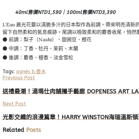
40ml售價NTD1,590｜100ml售價NTD3,390
L’Eau 晨光花蕾以清脆多汁的日本梨作為前調，帶來明亮
留下自然柔和的氣息痕跡。尾調以極致柔和的麝香收尾，悄然
⚫ 前調：梨子（Nashi）、甜豌豆、橙花
⚫ 中調：丁香、牡丹、茉莉、木蘭
⚫ 後調：麝香、檀香、淡金雪松
Tags:
agnès b.
香水
Previous Post
送禮最潮！湯瑪仕肉舖攜手藝廊 DOPENESS ART 
Next Post
光影交織的浪漫篇章！HARRY WINSTON海瑞溫
Related
Posts