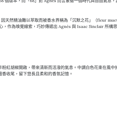
8 個版本，而「68」對 Agnès 而言象徵一個時代與自由氣
，因天然精油難以萃取而被香水界稱為「沉默之花」（fleur muette
為核心，作為嗅覺線索，巧妙傳遞出 Agnès 與 Isaac Sinc
辛粉紅胡椒開啟，帶來清新而活潑的氣息。中調白色花束在風中
檀香收尾，留下悠長且柔和的香氛記憶。