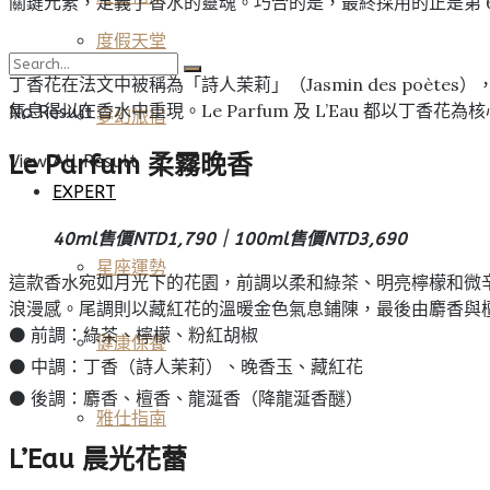
關鍵元素，定義了香水的靈魂。巧合的是，最終採用的正是第 6
度假天堂
丁香花在法文中被稱為「詩人茉莉」（Jasmin des poètes）
氣息得以在香水中重現。Le Parfum 及 L’Eau 都以丁香花
No Result
夢幻旅宿
Le Parfum 柔霧晚香
View All Result
EXPERT
40ml售價NTD1,790｜100ml售價NTD3,690
星座運勢
這款香水宛如月光下的花園，前調以柔和綠茶、明亮檸檬和微
浪漫感。尾調則以藏紅花的溫暖金色氣息鋪陳，最後由麝香與
⚫ 前調：綠茶、檸檬、粉紅胡椒
健康保養
⚫ 中調：丁香（詩人茉莉）、晚香玉、藏紅花
⚫ 後調：麝香、檀香、龍涎香（降龍涎香醚）
雅仕指南
L’Eau 晨光花蕾