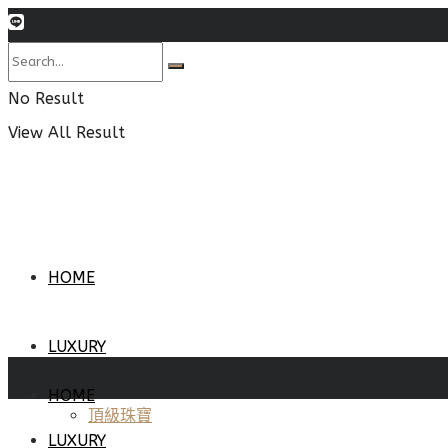
No Result
View All Result
HOME
LUXURY
HOME
頂級珠寶
LUXURY