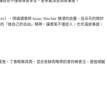
息，讓香氛不僅是嗅覺享受，更承載深意與故事感。
）。透過調香師 Isaac Sinclair 精湛的技藝，這朵花的微妙
lair 所構思的「做自己的自由」精神，讓香氣不僅迷人，也充滿故事感。
搖曳，丁香輕舞其間，混合安靜而略帶奶香的晚香玉，營造細膩