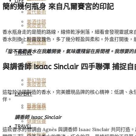
LIFE
簡約幾何瓶身 來自凡爾賽宮的印記
當代藝術
美酒佳餚
美妝香氛
香水瓶身走的是簡約路線，線條乾淨俐落，細看會發現靈感來自
香水則換上粉霧玫瑰色，多了幾分輕盈與柔和。外盒打開後，能
醫美保養
空間傢飾
「我不喜歡香水在我離開後，氣味還殘留在房間裡。我想要的是
TRAVEL
當代藝術
與調香師 Isaac Sinclair 四手聯彈 捕
度假天堂
夢幻旅宿
美妝香氛
這款於法國製造的香水，完美體現品牌的核心精神：低調、永
EXPERT
伴。
醫美保養
星座運勢
調香師 Isaac Sinclair
健康保養
TRAVEL
這款香水的香調由 Agnès 與調香師 Isaac Sincl
雅仕指南