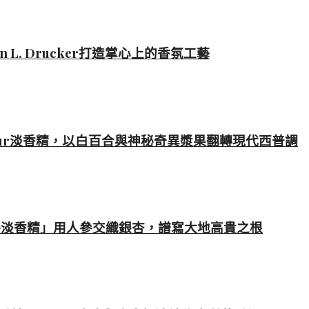
on L. Drucker打造掌心上的香氛工藝
ne Fleur淡香精，以白百合與神秘奇異漿果翻轉現代西普調
參淡香精」用人參交織銀杏，譜寫大地高貴之根