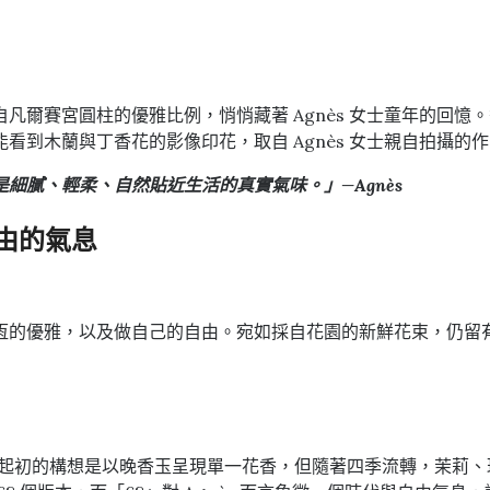
凡爾賽宮圓柱的優雅比例，悄悄藏著 Agnès 女士童年的回
看到木蘭與丁香花的影像印花，取自 Agnès 女士親自拍攝的
細膩、輕柔、自然貼近生活的真實氣味。」—Agnès
捉自由的氣息
恆的優雅，以及做自己的自由。宛如採自花園的新鮮花束，仍留
air 共同打造。起初的構想是以晚香玉呈現單一花香，但隨著四季流轉