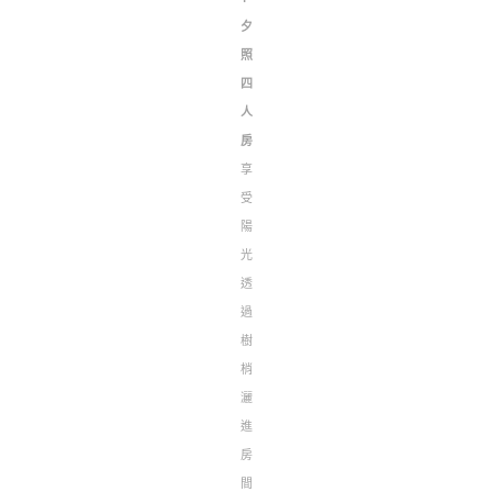
夕
照
四
人
房
享
受
陽
光
透
過
樹
梢
灑
進
房
間