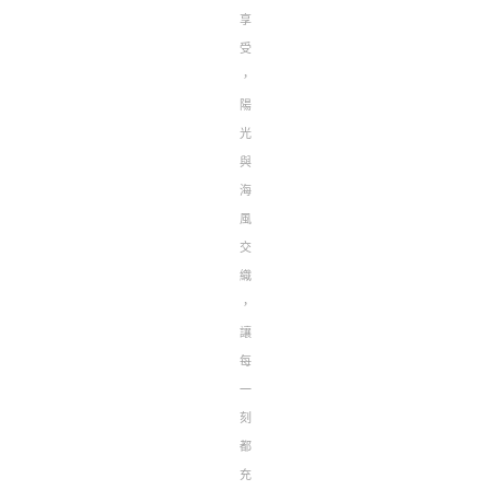
享
受
，
陽
光
與
海
風
交
織
，
讓
每
一
刻
都
充