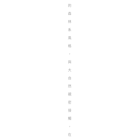
的
森
林
系
風
格
，
與
大
自
然
親
密
接
觸
，
在