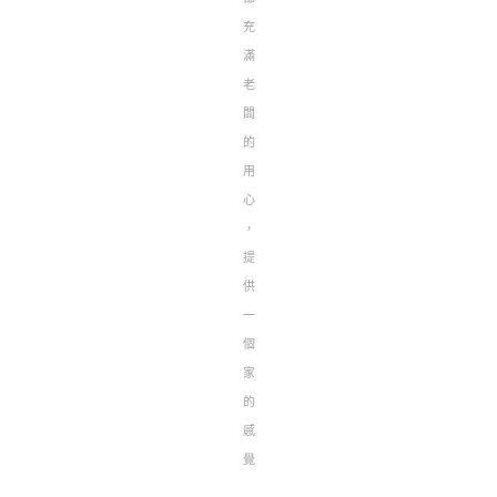
充
滿
老
闆
的
用
心
，
提
供
一
個
家
的
感
覺