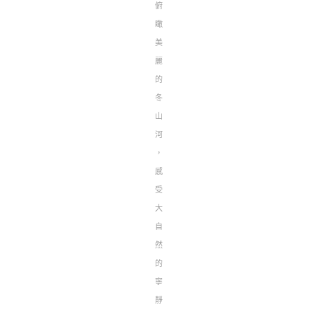
俯
瞰
美
麗
的
冬
山
河
，
感
受
大
自
然
的
寧
靜