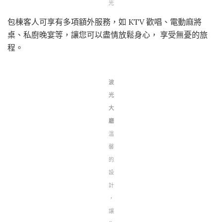
光
包棟客人可享有多項額外服務，如 KTV 歡唱、電動麻將
桌、私廚晚宴等，讓您可以盡情放鬆身心， 享受無憂的旅
程。
波
光
大
廳
溫
馨
的
設
計
，
讓