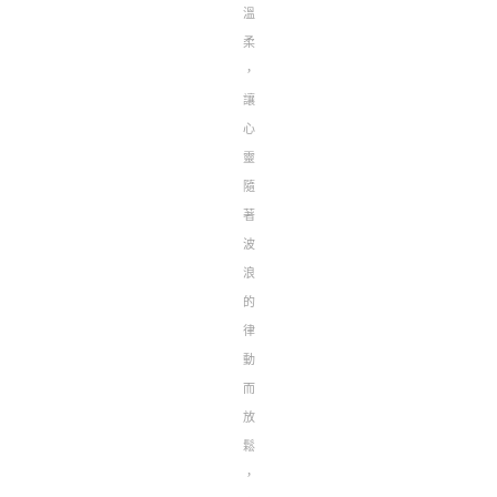
溫
柔
，
讓
心
靈
隨
著
波
浪
的
律
動
而
放
鬆
，