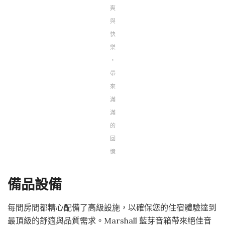
爽
與
快
樂
，
帶
來
滿
滿
的
回
憶
備品設備
每間房間都精心配備了高級設施，以確保您的住宿體驗達到
最頂級的舒適與品質需求。Marshall 藍芽音箱帶來絕佳音