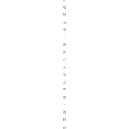
的
拍
照
背
景
，
無
論
白
天
還
是
夜
晚
，
隨
時
捕