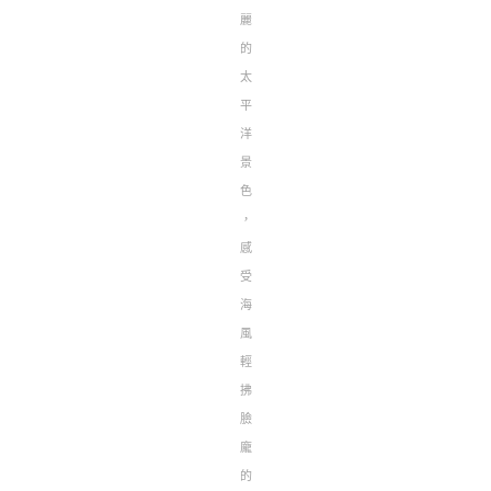
麗
的
太
平
洋
景
色
，
感
受
海
風
輕
拂
臉
龐
的