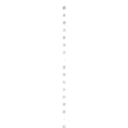
戲
水
池
消
暑
清
涼
，
盡
情
玩
水
的
樂
趣
，
和