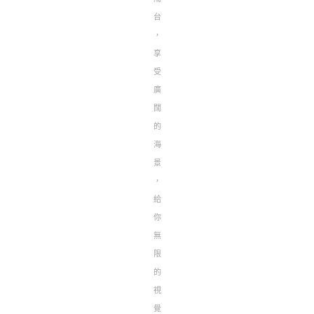
台
，
享
受
廣
闊
的
海
景
，
給
你
無
限
的
視
覺