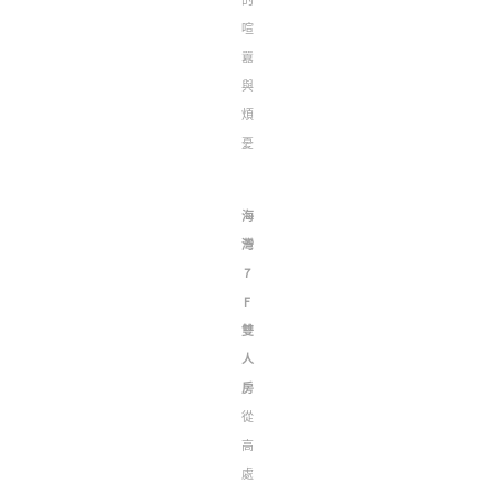
的
喧
囂
與
煩
憂
海
灣
7
F
雙
人
房
從
高
處