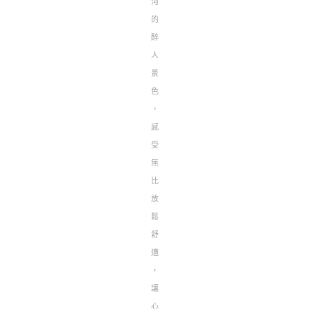
河
的
醉
人
景
色
，
感
受
無
比
放
鬆
舒
適
，
讓
心