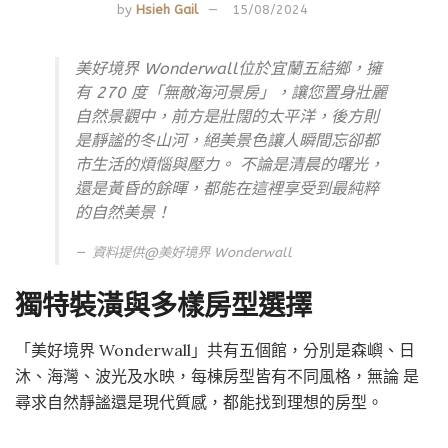
by
Hsieh Gail
15/08/2024
美好境界 Wonderwall位於宜蘭五結鄉，擁
有 270 度「無敵海河景房」，讓您置身壯麗
自然景觀中，前方是壯闊的太平洋，後方則
是靜謐的冬山河，絕美景色讓人瞬間忘卻都
市生活的煩惱與壓力。 不論是清晨的曙光，
還是黃昏的餘暉，都能在這裡享受到最純粹
的自然美景！
資料提供@
美好境界 Wonderwall
獨特裝潢與多樣房型選擇
「美好境界 Wonderwall」共有五個館，分別是森嶼、日
沐、海灣、波光及水映，每棟房型皆有不同風格，無論 是
尋求自然靜謐還是現代質感，都能找到理想的房型。