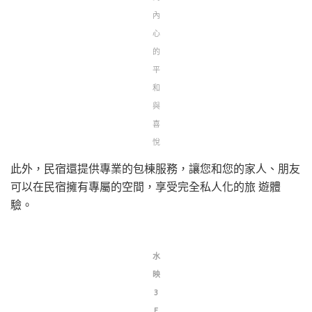
內
心
的
平
和
與
喜
悅
此外，民宿還提供專業的包棟服務，讓您和您的家人、朋友
可以在民宿擁有專屬的空間，享受完全私人化的旅 遊體
驗。
水
映
3
F