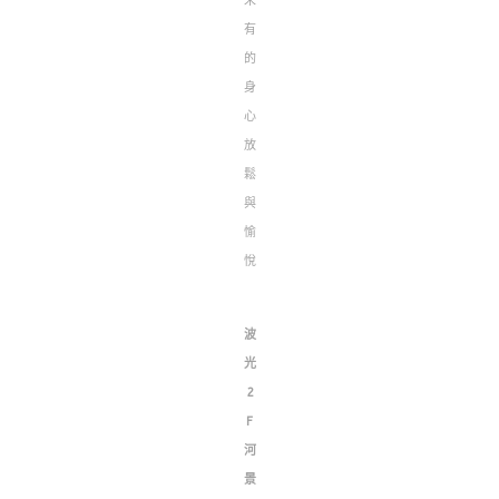
未
有
的
身
心
放
鬆
與
愉
悅
波
光
2
F
河
景