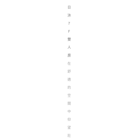
日
沐
7
F
雙
人
房
在
舒
適
的
空
間
中
仰
望
壯