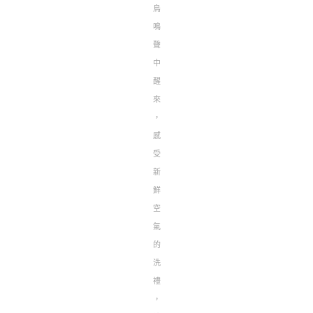
鳥
鳴
聲
中
醒
來
，
感
受
新
鮮
空
氣
的
洗
禮
，