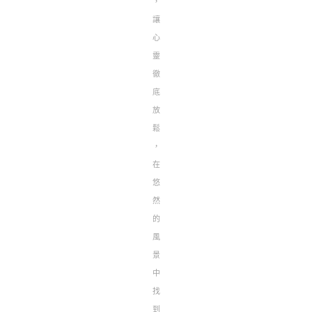
，
讓
心
靈
徹
底
放
鬆
，
在
悠
然
的
風
景
中
找
到