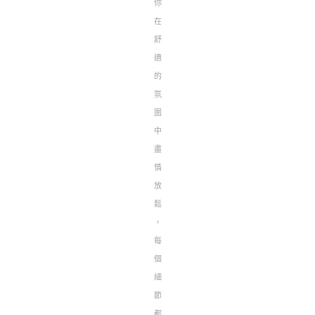
你
在
舒
適
的
氛
圍
中
盡
情
放
鬆
，
每
個
細
節
都