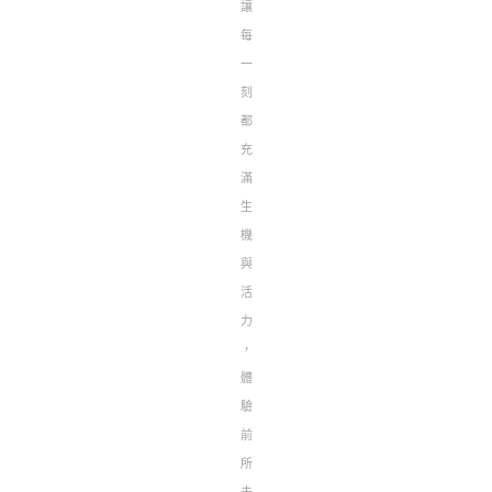
讓
每
一
刻
都
充
滿
生
機
與
活
力
，
體
驗
前
所