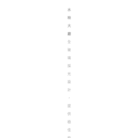
水
映
大
廳
全
玻
璃
採
光
設
計
，
提
供
極
佳