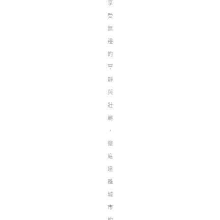
享
受
無
邊
的
寧
靜
與
壯
麗
，
徹
底
遠
離
城
市