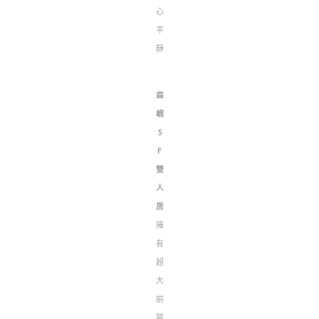
心
平
靜
森
嶼
5
F
雙
人
房
擁
有
超
大
前
陽