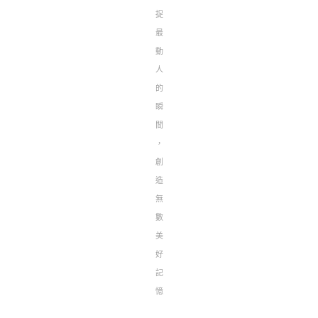
捉
最
動
人
的
瞬
間
，
創
造
無
數
美
好
記
憶