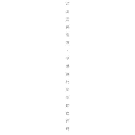
滿
浪
漫
與
愜
意
，
享
受
無
比
愉
悅
的
度
假
時