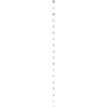
雙
人
房
在
房
間
內
的
泡
澡
時
光
中
欣
賞
冬
山