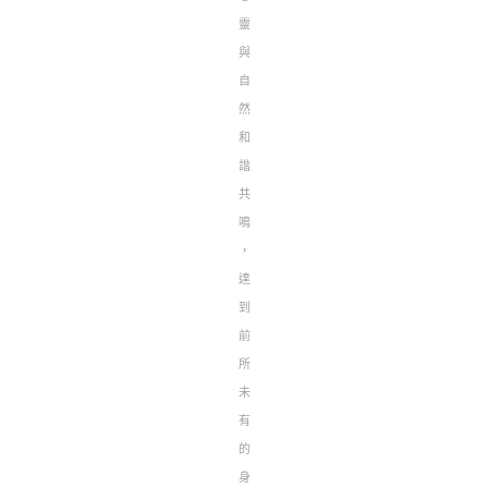
靈
與
自
然
和
諧
共
鳴
，
達
到
前
所
未
有
的
身