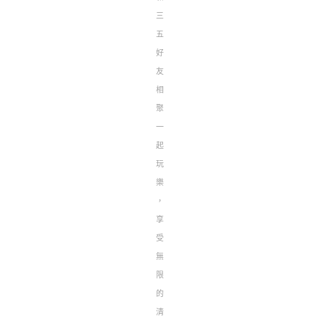
三
五
好
友
相
聚
一
起
玩
樂
，
享
受
無
限
的
清