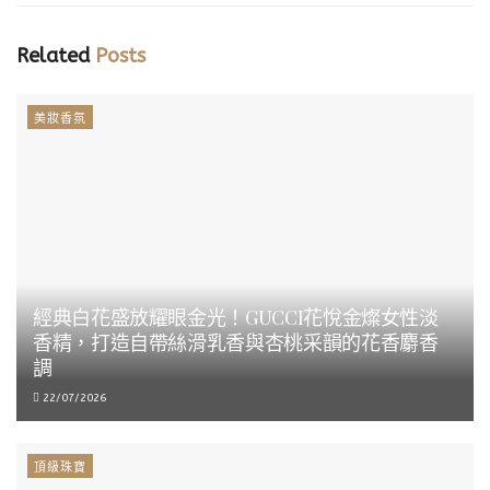
Related
Posts
美妝香氛
經典白花盛放耀眼金光！GUCCI花悅金燦女性淡
香精，打造自帶絲滑乳香與杏桃采韻的花香麝香
調
22/07/2026
頂級珠寶