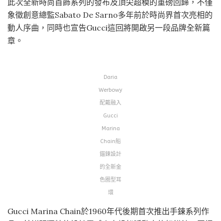
此次全新時尚首飾系列的發布及頂尖超模的重磅回歸，不僅
象徵創意總監Sabato De Sarno多年前於時尚界首次亮相的
動人序曲，同時也宣告Gucci這回將開啟另一段品牌全新篇
章。
Daria
Werbowy
配戴融入
Gucci
Marina
Chain船
錨鍊設計
的全新金
色圈型耳
環
Gucci Marina Chain於1960年代後期首次推出手鍊系列作