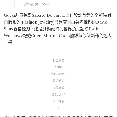
資料提供@GUCCI
Gucci創意總監Sabato De Sarno上任設計首發的全新時尚
首飾系列(Fashion jewelry)形象廣告由著名攝影師David
Sims親自操刀，透過其鏡頭捕捉世界頂尖超模Daria
Werbowy配戴Gucci Marina Chain船錨鍊設計新作的迷人
丰采。
頂尖超模
DARIA
WERBOWY
重返時尚
圈演繹最
新Gucci時
尚首飾系
列