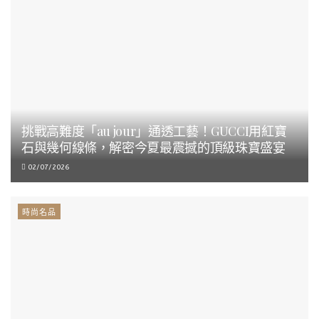
挑戰高難度「au jour」通透工藝！GUCCI用紅寶
石與幾何線條，解密今夏最震撼的頂級珠寶盛宴
02/07/2026
時尚名品