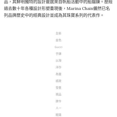
品，其鮮明獨特的設計靈感來自帆船活動中的船錨鍊。歷經
過去數十年各種設計形塑重現後，Marina Chain儼然已名
列品牌歷史中的經典設計並成為其珠寶系列的代表作。
全新
金色
Gucci
手鍊
以海
洋作
為靈
感啟
發重
現品
牌令
人一
眼識