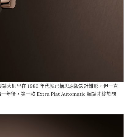
大師早在 1980 年代就已構思原版設計雛形，但一直
推出一年後，第一款 Extra Plat Automatic 腕錶才終於問