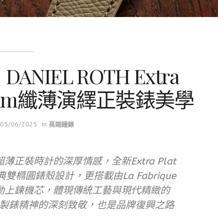
IEL ROTH Extra
.7mm纖薄演繹正裝錶美學
05/06/2025
in
高端鐘錶
對超薄正裝時計的深厚情感，全新Extra Plat
典雙橢圓錶殼設計，更搭載由La Fabrique
02手動上鍊機芯，體現傳統工藝與現代精緻的
製錶精神的深刻致敬，也是品牌復興之路