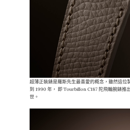
超薄正裝錶是羅斯先生最喜愛的概念，雖然這位製錶
到 1990 年， 即 Tourbillon C187 陀飛輪腕錶
世。