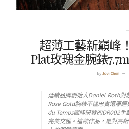
超薄工藝新巔峰！DAN
Plat玫瑰金腕錶7
by
Jovi Chen
延續品牌創始人Daniel Roth
Rose Gold腕錶不僅忠實還原經
du Temps團隊研發的DR0
完美交匯。這款作品，是對高級