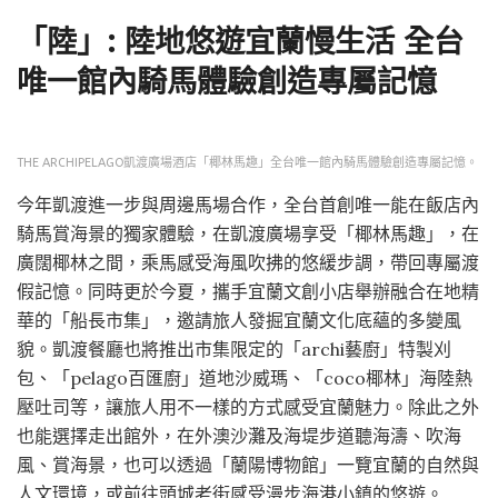
「陸」: 陸地悠遊宜蘭慢生活 全台
唯一館內騎馬體驗創造專屬記憶
THE ARCHIPELAGO凱渡廣場酒店「椰林馬趣」全台唯一館內騎馬體驗創造專屬記憶。
今年凱渡進一步與周邊馬場合作，全台首創唯一能在飯店內
騎馬賞海景的獨家體驗，在凱渡廣場享受「椰林馬趣」，在
廣闊椰林之間，乘馬感受海風吹拂的悠緩步調，帶回專屬渡
假記憶。同時更於今夏，攜手宜蘭文創小店舉辦融合在地精
華的「船長市集」，邀請旅人發掘宜蘭文化底蘊的多變風
貌。凱渡餐廳也將推出市集限定的「archi藝廚」特製刈
包、「pelago百匯廚」道地沙威瑪、「coco椰林」海陸熱
壓吐司等，讓旅人用不一樣的方式感受宜蘭魅力。除此之外
也能選擇走出館外，在外澳沙灘及海堤步道聽海濤、吹海
風、賞海景，也可以透過「蘭陽博物館」一覽宜蘭的自然與
人文環境，或前往頭城老街感受漫步海港小鎮的悠遊。