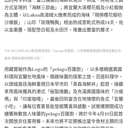
方式呈現的「海鮮三部曲」；將宜蘭大溪櫻花蝦及小紅蝦做
為主體，以Laksa高湯細火燉煮而成的海味「現撈櫻花蝦叻
沙燉飯」；山珍「玫瑰鴨胸」經由熟成室乾式熟成14天，佐
以金棗醬，搭配筊白筍及水田芥，堆疊出豐富的層次。
THE ARCHIPELAGO凱渡廣場酒店「pelago百匯廚」以多樣精選異國料理與宜蘭在地
風味 開啟味蕾的探索之旅。
用藏寶箱作為Logo的「pelago百匯廚」，以多樣精選異國
料理與宜蘭在地風味，開啟味蕾的探索之旅。百道料理中，
以頭城直送海鮮重現日本早市的「青森海鮮丼」起首，接續
享用風味獨具的港式「秘製燒鵝」及充滿異國風味的「沙威
瑪」與「印度咖哩」，最後回到富含在地情懷的各式「宜蘭
小吃」，讓每位賓客皆能發掘驚喜與感動。試營運期間成功
擄獲無數旅人味蕾的pelago百匯廚，將於今年4月10日起首
次開放非住客用餐，未來也將不定期推出當令食材主題的活