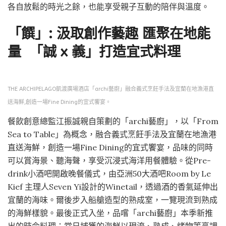
各自放鬆的時光之餘，也能享受親子互動的陪伴與溫度。
「饌」: 汲取創作藝趣 匯聚在地能
量 「誠 x 義」打造宜式料理
THE ARCHIPELAGO凱渡廣場酒店「archi藝廚」融合義式烹飪手法及宜蘭在地漁港直
送海鮮,創造一場Fine Dining的宜式饗宴。
餐飲創意總監江振誠親自策劃的「archi藝廚」，以「From
Sea to Table」為概念，融合義式烹飪手法及宜蘭在地漁港
直送海鮮，創造一場Fine Dining的宜式饗宴，品味的同時
可以賞海景、聽海聲，享受沉浸式海洋用餐體驗。從Pre-
drink小酒吧開啟晚餐儀式，由亞洲50大酒吧Room by Le
Kief 主理人Seven Yi設計的Winetail，透過酒的香氣延伸出
宜蘭的海味。爾後步入船艙造型的熟成室，一覽現流到熟成
的海鮮樣貌。最後正式入坐，品嚐「archi藝廚」本季新推
出的時令料理：當日捕獲的海鮮以現流、熟成、烤物等烹調