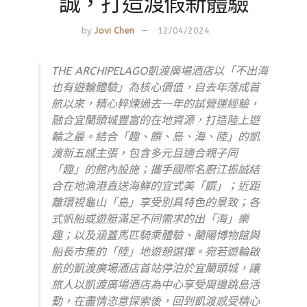
誠，打造渡假新體驗
by
Jovi Chen
12/04/2024
THE ARCHIPELAGO凱渡廣場酒店以「不出海
也有遊輪體驗」為核心價值，自去年落成首
航以來，精心粹煉過去一年的試營運經驗，
融合宜蘭頭城豐富的在地資源，打造陸上遊
輪之最。結合「趣、饌、島、海、陸」的凱
渡新五感主張，包含多元且適合親子同
「趣」的館內設施；攜手國際名廚江振誠結
合在地漁港直送海鮮的宜式美「饌」；近距
離環視龜山「島」享受別具特色的景致；各
式帆船或遊艇滿足不同需求的出「海」樂
趣；以及涵蓋馬匹騎乘體驗、蘭陽博物館與
船長市集的「陸」地遊憩選擇。宛若遊輪啟
航的凱渡廣場酒店首站停泊於宜蘭頭城，讓
旅人以凱渡廣場酒店為中心享受周邊跳島活
動，在盡情恣意探索後，回到凱渡感受精心