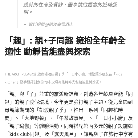
設計的住宿及餐飲，盡享精緻豐富的遊輪假
期。
資料提供@
凱渡廣場酒店
「趣」: 親+子同趣 擁抱全年齡全
適性 動靜皆能盡興探索
THE ARCHIPELAGO凱渡廣場酒店親子季「一日小小廚」活動讓小朋友在「kids
kitchen」動手發揮創意的同時,父母亦能將時光留給彼此與珍饌。
「親」與「子」並重的旅遊新詮釋，創造各年齡層皆能「同
趣」的親子渡假環境。今年更是強打親子主題，從兒童節到
母親節期間的「凱渡親子季」，推出一系列「同趣花時
間」、「大地野餐」、「午茶故事屋」、「一日小小廚」及
「親子瑜伽」等體驗活動，同時搭配館內多元的親子設施如
「kids club同趣」及「露天風呂」，讓親與子在旅行中享有