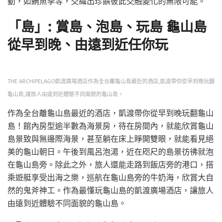
動，如鮪魚季等，交織出珍饌彼此交融變化的無限可能。
「島」: 賞島、泡島、玩島 龜山島
從早到晚、由遠到近任你玩
THE ARCHIPELAGO凱渡廣場酒店作為全台離龜山島最近的酒店,凱渡帶你從早到晚玩翻
龜山島,讓旅人由遠到近體驗不同面貌的龜山島。
作為全台離龜山島最近的酒店，凱渡帶你從早到晚玩翻龜山
島！館內房型逾半數為海景房，待在房間內，就能欣賞龜山
島景致與無邊際海景，甚至躺在床上睜開雙眼，就能看見絕
美的龜山朝日。午後到風呂泡湯，近在咫尺的島景彷彿就泡
在龜山島旁。除此之外，旅人還能走路到飯店旁的港口，搭
乘遊艇享受出海之樂，巡航在龜山島旁的牛奶海，欣賞大自
然的鬼斧神工。作為最懂玩龜山島的凱渡廣場酒店，讓旅人
由遠到近體驗不同面貌的龜山島。