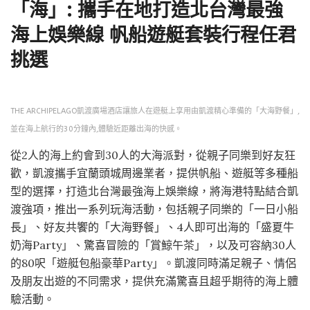
「海」: 攜手在地打造北台灣最強
海上娛樂線 帆船遊艇套裝行程任君
挑選
THE ARCHIPELAGO凱渡廣場酒店讓旅人在遊艇上享用由凱渡精心準備的「大海野餐」,
並在海上航行的30分鐘內,體驗近距離出海的快感。
從2人的海上約會到30人的大海派對，從親子同樂到好友狂
歡，凱渡攜手宜蘭頭城周邊業者，提供帆船、遊艇等多種船
型的選擇，打造北台灣最強海上娛樂線，將海港特點結合凱
渡強項，推出一系列玩海活動，包括親子同樂的「一日小船
長」、好友共饗的「大海野餐」、4人即可出海的「盛夏牛
奶海Party」、驚喜冒險的「賞鯨午茶」，以及可容納30人
的80呎「遊艇包船豪華Party」。凱渡同時滿足親子、情侶
及朋友出遊的不同需求，提供充滿驚喜且超乎期待的海上體
驗活動。