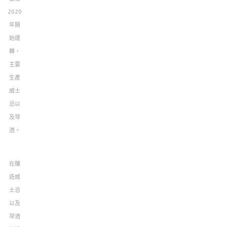
2020
年開
始運
轉，
主要
生產
威士
忌以
及琴
酒。
在釀
造威
士忌
以及
琴酒