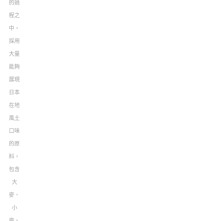
的過
程之
中，
採用
大量
能夠
展現
日本
在地
風土
口味
的原
料，
包含
大
麥、
小
麥、