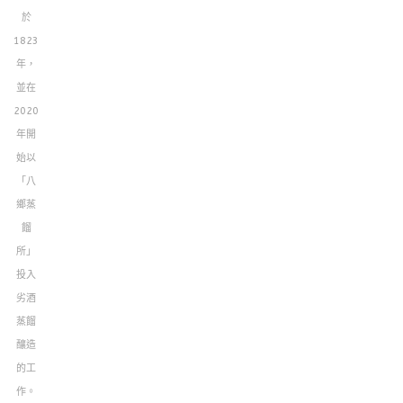
於
1823
年，
並在
2020
年開
始以
「八
鄉蒸
餾
所」
投入
劣酒
蒸餾
釀造
的工
作。