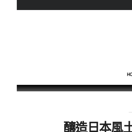
H
釀造日本風