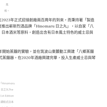
風
格。
2023年正式迎接創廠兩百周年的到來，而秉持著「製造
出嶄新烈酒品牌「Hinomaru 日之丸」，以自家「八
、日本酒米等原料，創造出含有日本風土特色的威士忌與
6年開始蒸餾的實驗，並在筑波山東麓動工興建「八鄉蒸餾
壺式蒸餾器，在2020年酒廠興建完畢，投入生產威士忌與琴
「Hinomaru
日之丸The
1st Edition
調和式日本