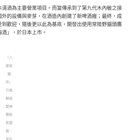
本清酒為主要營業項目。而當傳承到了第九代木內敏之接
國外的設備與麥芽，在酒造內創建了新啤酒廠；最終，成
受到歡迎，隨後更以此為基底，開發出使用常陸野貓頭鷹
梅酒」，於日本上市。
「八
鄉蒸
餾
所」
引進
蘇格
蘭佛
賽斯
蒸餾
器，
並在