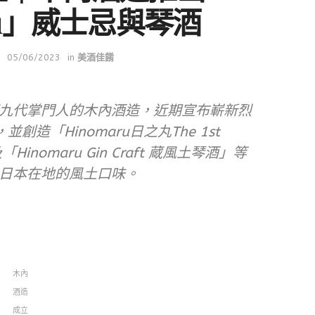
ru」威士忌與琴酒
05/06/2023
in
美酒佳餚
九代掌門人的木內酒造，近期宣布嶄新烈
並創造「Hinomaru日之丸The 1st
inomaru Gin Craft 蔵風土琴酒」等
日本在地的風土口味。
木內
酒造
成立