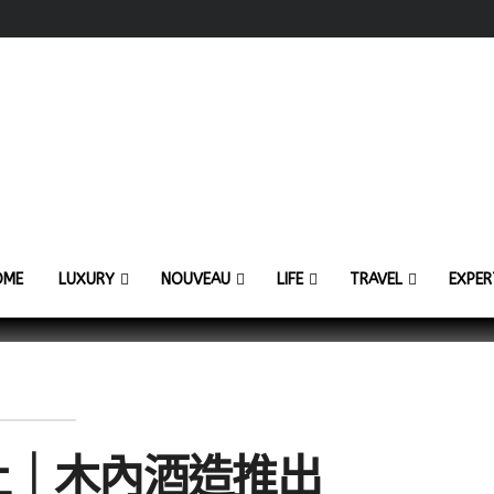
OME
LUXURY
NOUVEAU
LIFE
TRAVEL
EXPER
土｜木內酒造推出