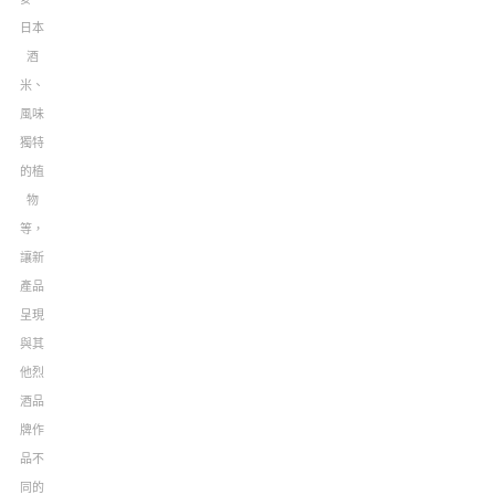
日本
酒
米、
風味
獨特
的植
物
等，
讓新
產品
呈現
與其
他烈
酒品
牌作
品不
同的