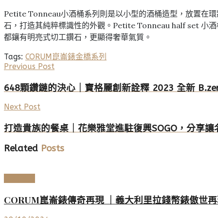
Petite Tonneau小酒桶系列則是以小型的酒桶造型，放置在
石，打造其純粹標識性的外觀。Petite Tonneau half se
都鑲有明亮式切工鑽石，更顯得奢華氣質。
Tags:
CORUM
崑崙錶
金橋系列
Previous Post
648顆鑽鏈的決心｜寶格麗創新詮釋 2023 全新 B.zer
Next Post
打造貴族的餐桌｜花樂雅堂進駐復興SOGO，分享讓
Related
Posts
高端鐘錶
CORUM崑崙錶傳奇再現 ｜義大利里拉錢幣錶傲世再