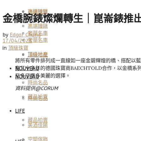
高端鐘錶
頂級珠寶
金橋腕錶燦爛轉生｜崑崙錶推
高端鐘錶
奢華名車
by
Edgar Chang
奢華名車
17/04/2023
in
頂級珠寶
頂級地產
頂級地產
將所有零件排列成一直線如一座金碧輝煌的橋、搭配以藍
有三十多年的德國珠寶商BAECHTOLD合作，以金
NOUVEAU
又多了更多美麗的選擇。
NOUVEAU
時尚名品
資料提供@CORUM
藏品拍賣
時尚名品
LIFE
藏品拍賣
美酒佳餚
空間傢飾