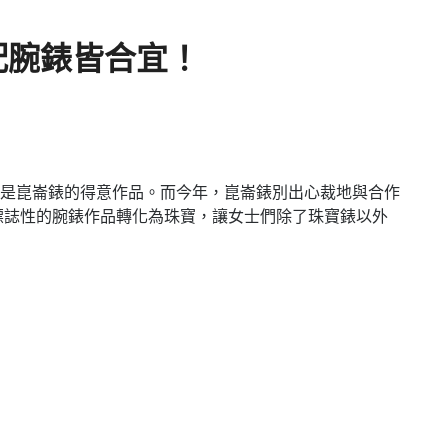
配腕錶皆合宜！
是崑崙錶的得意作品。而今年，崑崙錶別出心裁地與合作
將標誌性的腕錶作品轉化為珠寶，讓女士們除了珠寶錶以外