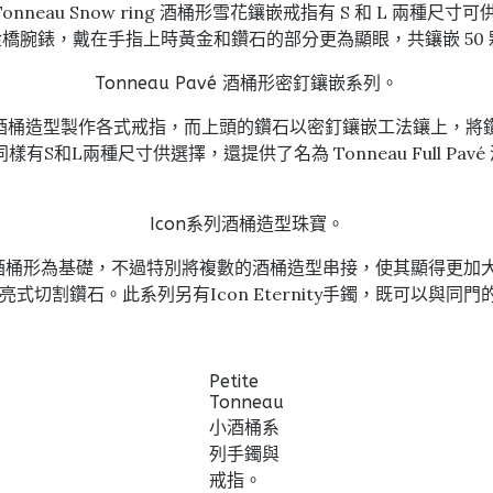
au Snow ring 酒桶形雪花鑲嵌戒指有 S 和 L 兩種
橋腕錶，戴在手指上時黃金和鑽石的部分更為顯眼，共鑲嵌 50
Tonneau Pavé 酒桶形密釘鑲嵌系列。
主題，以酒桶造型製作各式戒指，而上頭的鑽石以密釘鑲嵌工法鑲上
和L兩種尺寸供選擇，還提供了名為 Tonneau Full P
Icon系列酒桶造型珠寶。
相同的酒桶形為基礎，不過特別將複數的酒桶造型串接，使其顯得更加大膽和
 顆明亮式切割鑽石。此系列另有Icon Eternity手鐲，既可以與同門
Petite
Tonneau
小酒桶系
列手鐲與
戒指。