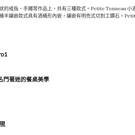
環狀的戒指、手鐲等作品上，共有三種款式。Petite Tonneau
t 小酒桶半鑲嵌款式具有酒桶形內嵌，鑲嵌有明亮式切割工鑽石。Petite 
o1
名門著迷的餐桌美學
現