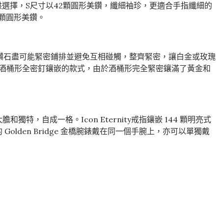
尺寸可供選擇，S尺寸以42顆圓形美鑽，纖細袖珍，更適合手指纖細的
 顆圓形美鑽。
，將鑽石盡可能緊密鋪排並避免互相碰觸，整齊緊密，讓白金或玫瑰
avé 酒桶形全密釘鑲嵌的款式，由於酒桶形完全緊密鑲滿了黃金和
獨特，自成一格。Icon Eternity戒指鑲嵌 144 顆明亮式
的 Golden Bridge 金橋腕錶戴在同一個手腕上，亦可以單獨戴