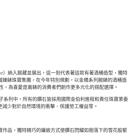
logerie）納入館藏並展出，這一刻代表著這款有著酒桶造型，獨特
城鐘錶珠寶集團，在今年特別規劃，以金橋系列腕錶的酒桶造
創性，為喜愛崑崙錶的消費者們創作更多元化的搭配選擇。
個子系列中，所有的鑽石皆採用國際金伯利進程和責任珠寶業委
更減少對於自然環境的衝擊、保護勞工權益等。
等珠寶作品，獨特精巧的鑲嵌方式使鑽石閃耀如剛落下的雪花般緊