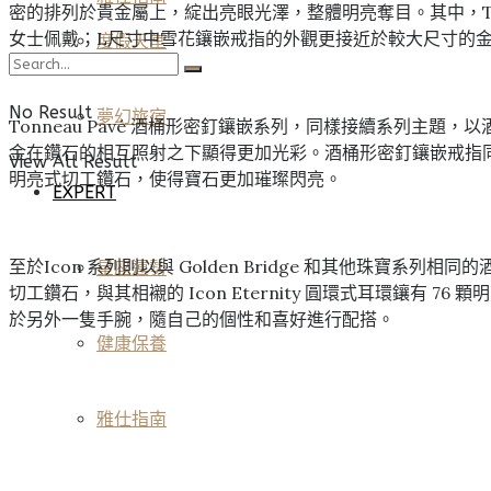
密的排列於貴金屬上，綻出亮眼光澤，整體明亮奪目。其中，Tonne
女士佩戴；L尺寸中雪花鑲嵌戒指的外觀更接近於較大尺寸的金
度假天堂
No Result
夢幻旅宿
Tonneau Pavé 酒桶形密釘鑲嵌系列，同樣接續系列
金在鑽石的相互照射之下顯得更加光彩。酒桶形密釘鑲嵌戒指同樣有S
View All Result
明亮式切工鑽石，使得寶石更加璀璨閃亮。
EXPERT
至於Icon 系列則以與 Golden Bridge 和其他珠寶系列
星座運勢
切工鑽石，與其相襯的 Icon Eternity 圓環式耳環鑲有 76
於另外一隻手腕，隨自己的個性和喜好進行配搭。
健康保養
雅仕指南