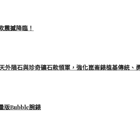
款震撼降臨！
軍上將系列天外隕石與珍奇礦石款領軍，強化崑崙錶植基傳統
Bubble腕錶