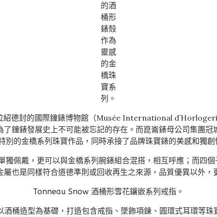
的酒
桶形
錶殼
作為
靈感
的金
橋珠
寶系
列。
封的國際鐘錶博物館（Musée International d’Hor
為了鐘錶發展史上不可能被忘記的存在。而崑崙錶母公司集團冠
系列特別的金橋系列珠寶作品，同時承接了品牌珠寶錶的美感和獨
可以單獨佩戴，更可以與金橋系列腕錶組合混搭，相互呼應；而四
金屬也是同樣符合道德準則或回收再生之來源，品質優異以外，
Tonneau Snow 酒桶形雪花鑲嵌系列戒指。
作品，以酒桶造型為基礎，打造包含戒指、墜飾項鍊、圓環式耳環