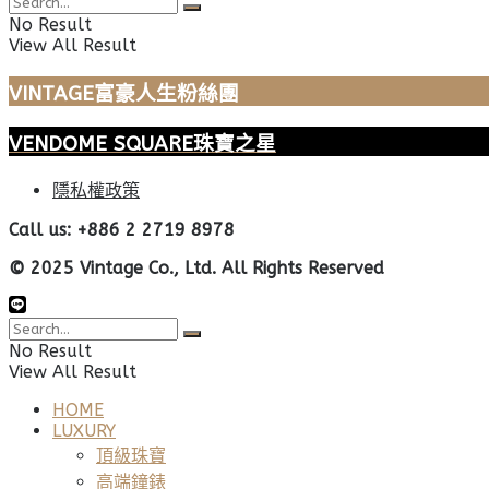
No Result
View All Result
VINTAGE富豪人生粉絲團
VENDOME SQUARE珠寶之星
隱私權政策
Call us: +886 2 2719 8978
© 2025 Vintage Co., Ltd. All Rights Reserved
No Result
View All Result
HOME
LUXURY
頂級珠寶
高端鐘錶