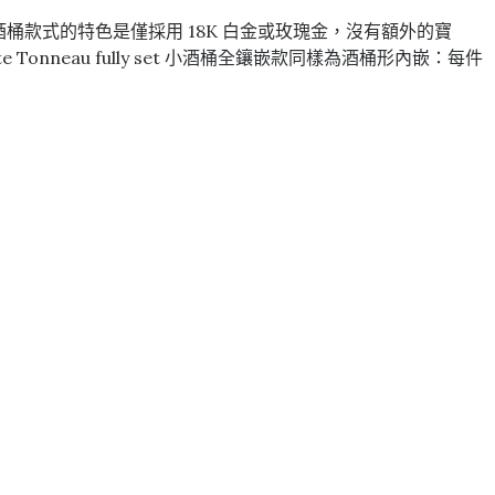
 小酒桶款式的特色是僅採用 18K 白金或玫瑰金，沒有額外的寶
Tonneau fully set 小酒桶全鑲嵌款同樣為酒桶形內嵌：每件