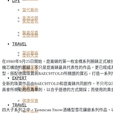
LIFE
當代藝術
美酒佳餚
美妝香氛
醫美保養
空間傢飾
TRAVEL
當代藝術
度假天堂
在1980年9月25日開始，崑崙錶的第一枚金橋系列腕錶正式被拉紹德
夢幻旅宿
機芯構造的腕錶，不只是崑崙錶最具代表性的作品，更已經成
美妝香氛
型，搭配德國珠寶商BAECHTOLD所精選的寶石，打造一
EXPERT
全新的珠寶作品由BAECHTOLD和崑崙錶共同創作，不只
醫美保養
員會所規範的行為準則，以合乎道德的方式開採；而使用的貴
星座運勢
健康保養
TRAVEL
四大子系列之中，Tonneau Snow酒桶型雪花鑲嵌系列
雅仕指南