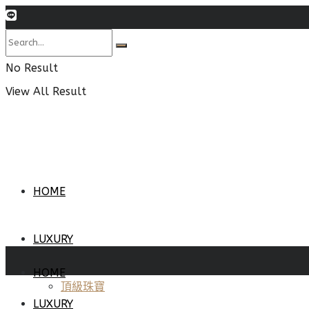
No Result
View All Result
HOME
LUXURY
HOME
頂級珠寶
LUXURY