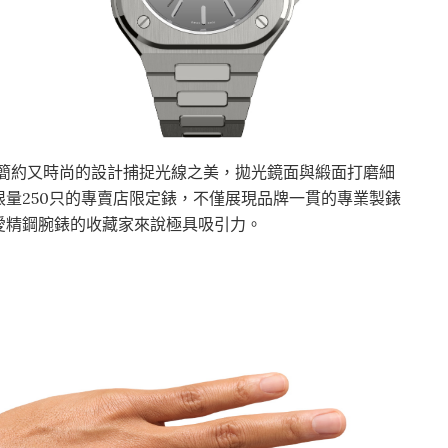
eel腕錶，以簡約又時尚的設計捕捉光線之美，拋光鏡面與緞面打磨細
量250只的專賣店限定錶，不僅展現品牌一貫的專業製錶
愛精鋼腕錶的收藏家來說極具吸引力。