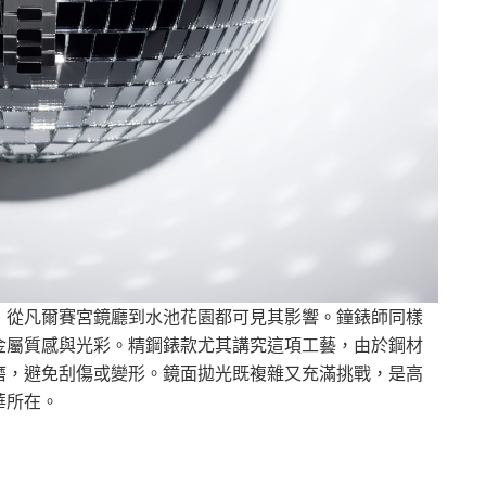
，從凡爾賽宮鏡廳到水池花園都可見其影響。鐘錶師同樣
金屬質感與光彩。精鋼錶款尤其講究這項工藝，由於鋼材
磨，避免刮傷或變形。鏡面拋光既複雜又充滿挑戰，是高
華所在。