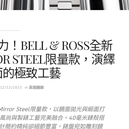
BELL & ROSS全新
RROR STEEL限量款，演繹
面的極致工藝
12/12/2025
in
高端鐘錶
ey Mirror Steel限量款，以鏡面拋光與緞面打
風尚與製錶工藝完美融合。40毫米錶殼搭
芯，設計簡約精純卻細節豐富，錶盤宛如雕刻鏡