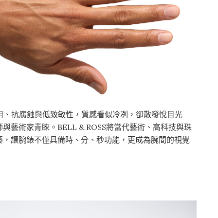
兼具堅固耐用、抗腐蝕與低致敏性，質感看似冷冽，卻散發悅目光
藝術家青睞。BELL & ROSS將當代藝術、高科技與珠
藝，讓腕錶不僅具備時、分、秒功能，更成為腕間的視覺