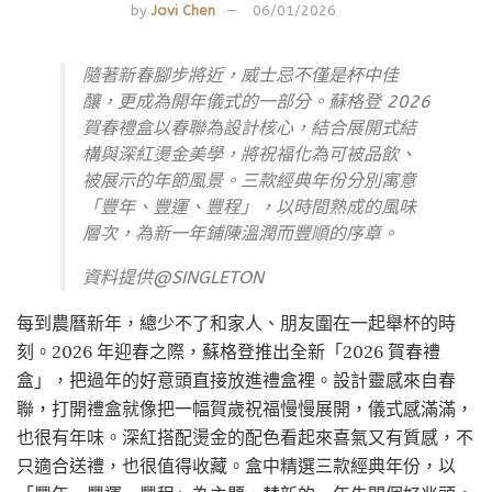
by
Jovi Chen
06/01/2026
隨著新春腳步將近，威士忌不僅是杯中佳
釀，更成為開年儀式的一部分。蘇格登 2026
賀春禮盒以春聯為設計核心，結合展開式結
構與深紅燙金美學，將祝福化為可被品飲、
被展示的年節風景。三款經典年份分別寓意
「豐年、豐運、豐程」，以時間熟成的風味
層次，為新一年鋪陳溫潤而豐順的序章。
資料提供@SINGLETON
每到農曆新年，總少不了和家人、朋友圍在一起舉杯的時
刻。2026 年迎春之際，蘇格登推出全新「2026 賀春禮
盒」，把過年的好意頭直接放進禮盒裡。設計靈感來自春
聯，打開禮盒就像把一幅賀歲祝福慢慢展開，儀式感滿滿，
也很有年味。深紅搭配燙金的配色看起來喜氣又有質感，不
只適合送禮，也很值得收藏。盒中精選三款經典年份，以