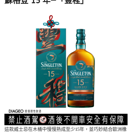
蘇格登 15 年—「豐程」
這款威士忌在木桶中慢慢熟成至少15年，並巧妙結合歐洲橡