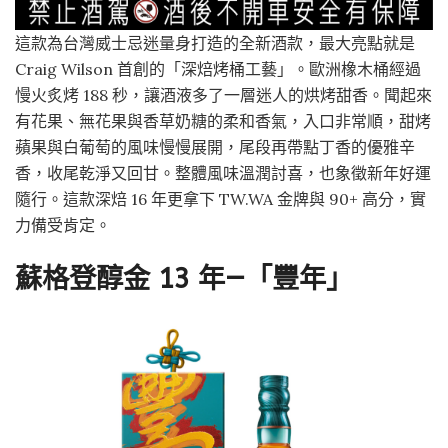
這款為台灣威士忌迷量身打造的全新酒款，最大亮點就是
Craig Wilson 首創的「深焙烤桶工藝」。歐洲橡木桶經過
慢火炙烤 188 秒，讓酒液多了一層迷人的烘烤甜香。聞起來
有花果、無花果與香草奶糖的柔和香氣，入口非常順，甜烤
蘋果與白葡萄的風味慢慢展開，尾段再帶點丁香的優雅辛
香，收尾乾淨又回甘。整體風味溫潤討喜，也象徵新年好運
隨行。這款深焙 16 年更拿下 TW.WA 金牌與 90+ 高分，實
力備受肯定。
蘇格登醇金 13 年—「豐年」