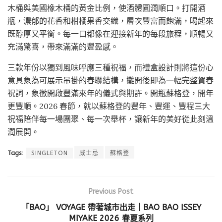
木桶與美國橡木桶的黃金比例，使酒體圓潤順口。打開酒
瓶，濃郁的花香和柑橘果香交織，層次豐富而飽滿，喝起來
既醇厚又平衡。每一口都像在迎接新年的每段旅程，順暢又
充滿驚喜，帶來滿滿的豐盈感。
三款年份以獨到風味呼應三種祝福，而禮盒設計則將這份心
意具象為可展示吊掛的春聯結構，攤開後即為一幅完整賀春
祝詞，象徵開啟豐滿來年的儀式與期許。開瓶蘇格登，開年
更豐順。2026 春節，就以蘇格登的豐年、豐運、豐程三大
祝福陪伴每一場團聚、每一次舉杯，讓新年的美好從此刻溫
潤展開。
Tags:
SINGLETON
威士忌
蘇格登
Previous Post
「BAO」 VOYAGE 帶著城市出走｜BAO BAO ISSEY
MIYAKE 2026 春夏系列