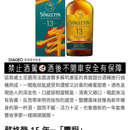
這款威士忌選用法國波爾多蘇玳產區的貴腐甜白酒桶進行過
桶熟成，一開瓶就能感受到濃郁又討喜的蜂蜜甜香。酒色呈
現迷人的深金色，口感卻相當輕盈、清爽又順口，喝起來沒
有負擔，反而帶來明亮愉悅的感受。整體風味就像為新年暖
身的第一杯酒，甜而不膩、活力十足，也象徵新的一年能像
豐收季節一樣順順展開。