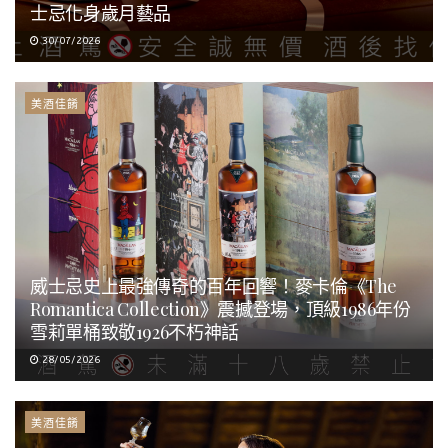
士忌化身歲月藝品
30/07/2026
美酒佳餚
威士忌史上最強傳奇的百年回響！麥卡倫《The
Romantica Collection》震撼登場，頂級1986年份
雪莉單桶致敬1926不朽神話
28/05/2026
美酒佳餚