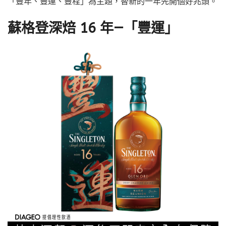
「豐年、豐運、豐程」為主題，替新的一年先開個好兆頭。
蘇格登深焙 16 年—「豐運」