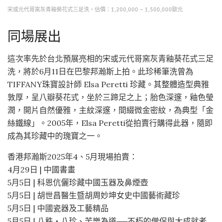
宋或元代哥窯灰青釉葵花式三足洗，估價：1,200,000 – 1,500,000歐元
同場展出
這次率先於台北預展亮相的宋或元代哥窯灰青釉葵花式三足
洗，將於6月11日在巴黎邦瀚斯上拍。此珍稀筆洗曾為
TIFFANY珠寶設計師 Elsa Peretti 珍藏。其整體造型典雅
敦厚，呈八瓣葵花式，坐於三蹄足之上；胎色深邃，釉色瑩
潤，開片自然優雅，主紋深邃，間綴微金密紋，為典型「金
絲鐵線」。2005年，Elsa Peretti從拍賣行購得此器，隨即
成為其珍藏中的瑰寶之一。
香港邦瀚斯2025年4、5月現場拍賣：
4月29日 | 中國書畫
5月5日 | 科恩伉儷珍藏中國玉器及鼻煙壺
5月5日 | 胡世昌醫生暨胡周妙坤女史中國藝術藏珍
5月5日 | 中國瓷器及工藝精品
5月5日 | 八秩‧八珍、苦樂為道──不朽的僧侶與大成就者