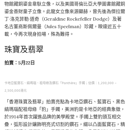
物館藏銅鎏金韋馱立像，以及美國哥倫比亞大學圖書館藏銅
鎏金善財童子立像。此龍女立像來源顯赫，曾先後為傑拉爾
丁·洛克菲勒·道奇（Geraldine Rockefeller Dodge）及著
名古董商斯佩爾曼（Jules Speelman）珍藏，暌違近五十
載，今再次現身拍場，殊為難得。
珠寶及翡翠
拍賣：5月22日
卡地亞藍寶石、縞瑪瑙、祖母綠及鑽石「Panthère」手鐲；估價：1,200,000 –
2,500,000港元
「香港珠寶及翡翠」拍賣亮點為卡地亞鑽石、藍寶石、黑色
縞瑪瑙配祖母綠「豹」手鐲，美洲豹是卡地亞的經典象徵，
於1914年首次躍進品牌的美學殿堂。手鐲上雙豹頭互相交
疊，弧形設計鑲飾明亮式切割的鑽石，綴以凸面藍寶石，精