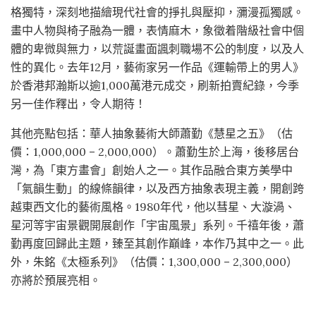
格獨特，深刻地描繪現代社會的掙扎與壓抑，瀰漫孤獨感。
畫中人物與椅子融為一體，表情麻木，象徵着階級社會中個
體的卑微與無力，以荒誕畫面諷刺職場不公的制度，以及人
性的異化。去年12月，藝術家另一作品《運輸帶上的男人》
於香港邦瀚斯以逾1,000萬港元成交，刷新拍賣紀錄，今季
另一佳作釋出，令人期待！
其他亮點包括：華人抽象藝術大師蕭勤《慧星之五》（估
價：1,000,000 – 2,000,000）。蕭勤生於上海，後移居台
灣，為「東方畫會」創始人之一。其作品融合東方美學中
「氣韻生動」的線條韻律，以及西方抽象表現主義，開創跨
越東西文化的藝術風格。1980年代，他以彗星、大漩渦、
星河等宇宙景觀開展創作「宇宙風景」系列。千禧年後，蕭
勤再度回歸此主題，臻至其創作巔峰，本作乃其中之一。此
外，朱銘《太極系列》（估價：1,300,000 – 2,300,000）
亦將於預展亮相。