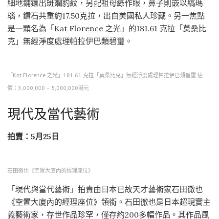
細地鋪鑲出斑斕豹紋，另配祖母綠作眼，鼻子則嵌以縞瑪
瑙，鑽石共重約17.50克拉，出自美國私人珍藏。另一焦點
是一顆名為「Kat Florence 之光」的181.61 克拉「莫桑比
克」無經淨度處理帕拉伊巴類碧璽。
「Kat Florence 之光」181.61 克拉「莫桑比克」無經淨度處理帕拉伊巴類碧璽 估
價：3,000,000 – 5,000,000港元
現代及當代藝術
拍賣：5月25日
石田徹也《空置大廈內的經理座位》
「現代與當代藝術」拍賣由日本已故天才藝術家石田徹也
《空置大廈內的經理座位》領銜。石田徹也是日本超現實主
義藝術家，存世作品珍罕，僅存約200多幅作品。其作品風