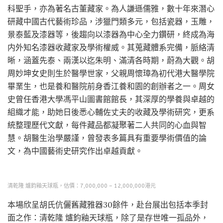
科聖手，亦為著名古董藏家。為人謙遜儒雅，數十年來潛心
研藏中國古代藝術珍品，涉獵門類多元，包括瓷器，玉雕，
景泰藍及漆器等，後趨向以漆器為中心全力鑽研，終成為海
内外知名漆器收藏家及學術權威。其蒐藏體系完備，脈絡清
晰，涵蓋先泰、兩漢以迄朱明、滿清各時期，蔚為大觀。胡
周妙坤女史則生於醫學世家，父親周懷璋為初代港大醫學院
畢業生，也是養和醫院前身香江養和園的創辦者之一。周女
史曾任香港大學馮平山圖書館館長，其深厚的學養與卓越的
組織才能，助她日後悉心輔佐丈夫的收藏及學術研究，更系
統整理歷代文獻，每件藏品都凝聚著二人共同的心血與智
慧。胡醫生治學嚴謹，曾發表多篇具有重要學術價值的論
文，為中國藝術史研究作出卓越貢獻。
清乾隆 爐鈞釉天球瓶，估價：7,000,000 – 12,000,000港元
本場欣呈胡氏伉儷舊藏雅器30餘件，赴台展出包括本季封
面之作：清乾隆 爐鈞釉天球瓶，除了是存世唯一孤品外，