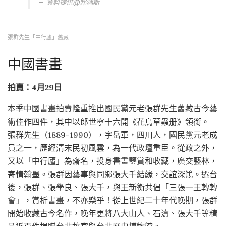
資料提供@邦瀚斯
張群先生「中行廬」舊藏
中國書畫
拍賣：4月29日
本季中國書畫拍賣隆重推出國民黨元老張群先生舊藏古今藝
術佳作四件，其中以郎世寧十六開《花鳥草蟲册》領銜。
張群先生（1889-1990），字岳軍，四川人，國民黨元老成
員之一，歷經清末民初風雲，為一代政壇重臣。從政之外，
又以「中行廬」為齋名，投身書畫鑒賞和收藏，廣交藝林，
寄情翰墨。張群因藝事與同鄉張大千結緣，交誼深篤。遷台
後，張群、張學良、張大千，與王新衡共倡「三張一王轉轉
會」，賞析書畫，不亦樂乎！從上世紀二十年代晚期，張群
開始收藏古今名作，晚年更將八大山人、石濤、張大千等精