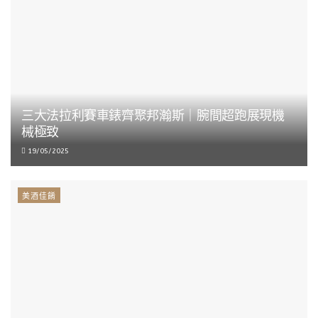
三大法拉利賽車錶齊聚邦瀚斯｜腕間超跑展現機
械極致
19/05/2025
美酒佳餚