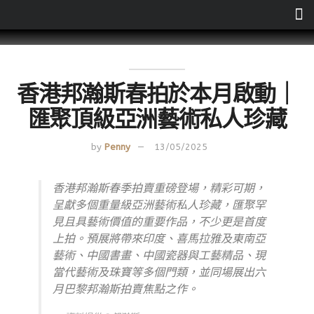
香港邦瀚斯春拍於本月啟動｜
匯聚頂級亞洲藝術私人珍藏
by
Penny
13/05/2025
香港邦瀚斯春季拍賣重磅登場，精彩可期，
呈獻多個重量級亞洲藝術私人珍藏，匯聚罕
見且具藝術價值的重要作品，不少更是首度
上拍。預展將帶來印度、喜馬拉雅及東南亞
藝術、中國書畫、中國瓷器與工藝精品、現
當代藝術及珠寶等多個門類，並同場展出六
月巴黎邦瀚斯拍賣焦點之作。