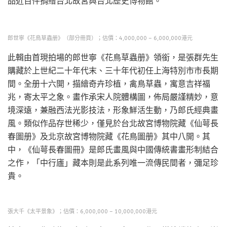
品近百件捐贈台北故宮與台北歷史博物館。
郎世寧《花鳥草蟲册》（部分冊頁）；估價：4,000,000 – 6,000,000港元
此輯由首現拍場的郎世寧《花鳥草蟲册》領銜，是張群先生
購藏於上世紀二十年代末、三十年代初任上海特別市市長期
間。全册十六開，描繪奇卉珍植，禽鳥草蟲，寓意吉祥福
兆，寄太平之象。畫作承宋人院體構圖，佈局嚴謹精妙，意
境深遠，兼融西法光影技法，形象鮮活生動，乃郎氏經典畫
風。類似作品存世稀少，僅見於台北故宮博物院藏《仙萼長
春圖册》及北京故宮博物院藏《花鳥圖册》其中八開。其
中，《仙萼長春圖冊》是郎氏畫風與中國傳統書畫形制結合
之作，「中行廬」藏本則是此系列唯一流傳民間者，彌足珍
貴。
張大千《太平景象》；估價：6,000,000 – 10,000,000港元