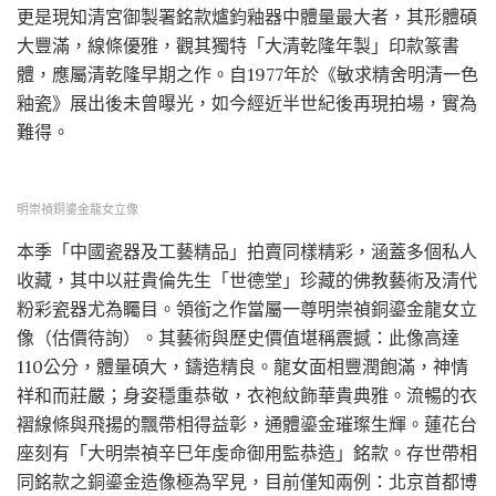
更是現知清宮御製署銘款爐鈞釉器中體量最大者，其形體碩
大豐滿，線條優雅，觀其獨特「大清乾隆年製」印款篆書
體，應屬清乾隆早期之作。自1977年於《敏求精舍明清一色
釉瓷》展出後未曾曝光，如今經近半世紀後再現拍場，實為
難得。
明崇禎銅鎏金龍女立像
本季「中國瓷器及工藝精品」拍賣同樣精彩，涵蓋多個私人
收藏，其中以莊貴倫先生「世德堂」珍藏的佛教藝術及清代
粉彩瓷器尤為矚目。領銜之作當屬一尊明崇禎銅鎏金龍女立
像（估價待詢）。其藝術與歷史價值堪稱震撼：此像高達
110公分，體量碩大，鑄造精良。龍女面相豐潤飽滿，神情
祥和而莊嚴；身姿穩重恭敬，衣袍紋飾華貴典雅。流暢的衣
褶線條與飛揚的飄帶相得益彰，通體鎏金璀璨生輝。蓮花台
座刻有「大明崇禎辛巳年虔命御用監恭造」銘款。存世帶相
同銘款之銅鎏金造像極為罕見，目前僅知兩例：北京首都博