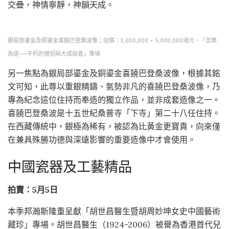
交疊，神情寧靜，神韻天成。
銀局部鎏金及銅鎏金喜饒巴登桑波像；估價：3,000,000 – 5,000,000港元，「苦樂
為道——不朽的僧侶與大成就者」專場
另一焦點為銀局部鎏金及銅鎏金喜饒巴登桑波像，根據其銘
文可知，此尊以重銀精鑄、氣勢非凡的喜饒巴登桑波像，乃
專為紀念這位住持而奉造的獨立作品，並非成套造像之一。
喜饒巴登桑波是十五世紀桑普寺「下寺」第二十八任住持。
在西藏傳統中，銀極為稀有，被認為比黃金更寶貴，向來僅
在兼具殊勝功德與深遠影響的重要造像中才會使用。
中國瓷器及工藝精品
拍賣：5月5日
本季邦瀚斯隆重呈獻「胡世昌醫生暨胡周妙坤女史中國藝術
藏珍」專場。胡世昌醫生（1924-2006）被譽為香港首代兒