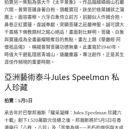
拍賣另一焦點為張大千《太平景象》。作品描繪嶙峋山石巖
穴間，普賢菩薩身著白袍、頭戴寶冠，趺坐於綠葉鋪就之蒲
團上，面容肅穆。六牙白象侍立前方，前腳似人作揖合抱，
鼻卷正紅寶蓮，虔誠奉獻，突顯菩薩之莊嚴神聖。誠可謂大
千風格下佛教題材之銘心絕品！畫面對比鮮明，菩薩、白象
與寶蓮成為全畫最耀眼奪目的焦點。畫左上題《華嚴經·阿
僧祇品偈》，稱揚普賢菩薩功德無量。此畫寫於1940年，
時值大千避亂隱居青城山，遠離塵囂，專注創作，正是其生
涯佳作頻現的重要時期。
亞洲藝術泰斗Jules Speelman 私
人珍藏
拍賣：5月5日
承去年於巴黎邦瀚斯「耀采凝輝：Jules Speelman 珍藏六
十載」創下1,520萬歐元佳績之後，邦瀚斯將於5月5日在香
港舉行「八秩 ‧八珍」及「苦樂為道——不朽的僧侶與大成