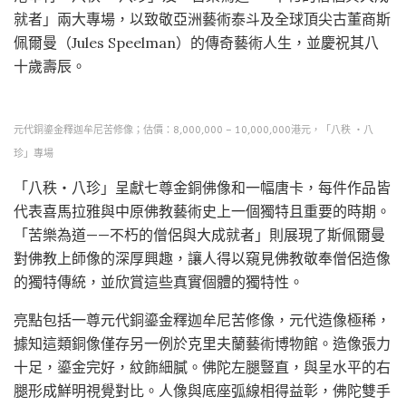
就者」兩大專場，以致敬亞洲藝術泰斗及全球頂尖古董商斯
佩爾曼（Jules Speelman）的傳奇藝術人生，並慶祝其八
十歲壽辰。
元代銅鎏金釋迦牟尼苦修像；估價：8,000,000 – 10,000,000港元，「八秩 ‧八
珍」專場
「八秩‧八珍」呈獻七尊金銅佛像和一幅唐卡，每件作品皆
代表喜馬拉雅與中原佛教藝術史上一個獨特且重要的時期。
「苦樂為道——不朽的僧侶與大成就者」則展現了斯佩爾曼
對佛教上師像的深厚興趣，讓人得以窺見佛教敬奉僧侶造像
的獨特傳統，並欣賞這些真實個體的獨特性。
亮點包括一尊元代銅鎏金釋迦牟尼苦修像，元代造像極稀，
據知這類銅像僅存另一例於克里夫蘭藝術博物館。造像張力
十足，鎏金完好，紋飾細膩。佛陀左腿豎直，與呈水平的右
腿形成鮮明視覺對比。人像與底座弧線相得益彰，佛陀雙手