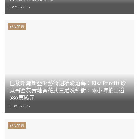
27/06/2025
藏品拍賣
巴黎邦瀚斯亞洲藝術週精彩落幕：Elsa Peretti 珍
藏哥窰灰青釉葵花式三足洗領銜，兩小時拍出逾
680萬歐元
18/06/2025
藏品拍賣