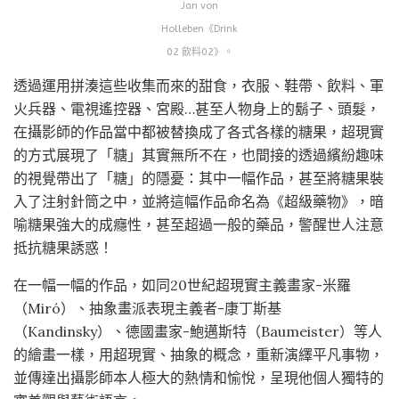
Jan von
Holleben《Drink
02 飲料02》。
透過運用拼湊這些收集而來的甜食，衣服、鞋帶、飲料、軍
火兵器、電視遙控器、宮殿…甚至人物身上的鬍子、頭髮，
在攝影師的作品當中都被替換成了各式各樣的糖果，超現實
的方式展現了「糖」其實無所不在，也間接的透過繽紛趣味
的視覺帶出了「糖」的隱憂：其中一幅作品，甚至將糖果裝
入了注射針筒之中，並將這幅作品命名為《超級藥物》，暗
喻糖果強大的成癮性，甚至超過一般的藥品，警醒世人注意
抵抗糖果誘惑！
在一幅一幅的作品，如同20世紀超現實主義畫家-米羅
（Miró）、抽象畫派表現主義者-康丁斯基
（Kandinsky）、德國畫家-鮑邁斯特（Baumeister）等人
的繪畫一樣，用超現實、抽象的概念，重新演繹平凡事物，
並傳達出攝影師本人極大的熱情和愉悅，呈現他個人獨特的