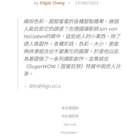
by
Edgar Chang
15/06/2023
繽紛色彩、甜甜蜜蜜的各種甜點糖果，幾個
人能抗拒它的誘惑？在德國攝影師Jan von
Holleben的眼中，這些迷人的小東西，除了
誘人香甜外，各種形狀、色彩、大小，更能
夠拼湊組合出千變萬化的圖案，於是他以此
為基礎做了一系列攝影創作，並集結在
《SugarWOW！甜蜜狂想》特展中與世人分
享。
資料提供@LEICA
來自德國柏
林的攝影師
Jan von
Holleben。