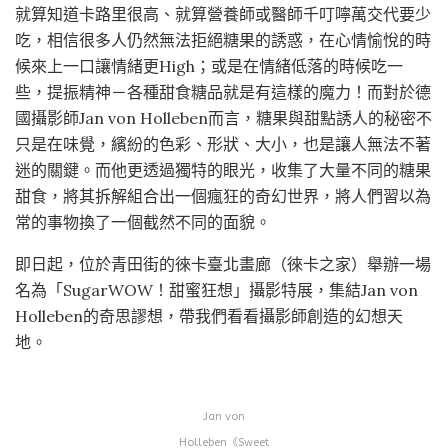
就算知道卡路里很高、就算營養師或醫師千叮嚀萬交代要少
吃，相信很多人仍然無法拒絕糖果的誘惑，在心情愉悅的時
候來上一口讓情緒更High；或是在情緒低落的時候吃一
些，提振精神－各種甜食糖品就是有這樣的魔力！而對於德
國攝影師Jan von Holleben而言，糖果與甜點誘人的秘密不
只是在味覺，繽紛的色彩、形狀、大小，也是讓人無法不著
迷的關鍵。而他更透過獨特的眼光，收集了大量不同的糖果
甜食，將其拆解組合出一個瘋狂的奇幻世界，將人們習以為
常的事物換了一個截然不同的面貌。
即日起，位於青田街的徠卡臺北畫廊（徠卡之家）舉辦一場
名為「SugarWOW！甜蜜狂想」攝影特展，集結Jan von
Holleben的奇思謬想，帶我們看看攝影師創造的幻想天
地。
Jan von
Holleben《Sweet