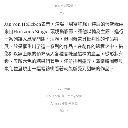
Leica M 甜蜜徠卡
M》。
Jan von Holleben表示，這場「甜蜜狂想」特展的發起緣由
來自Horizons Zingst 環境攝影節，讓他以糖為主題，進行
一系列讓人感覺開朗、活潑，但同時兼具批判性的作品特
展，於是催生出了這一系列的作品。在創作的過程之中，攝
影師以無上限的預算購入各種含糖量超標的產品，從形狀有
趣、五顏六色的糖果們著手，任意排列擺弄，漸漸將圖案具
象化並呈現出一幅幅彷彿看著就能感受到甜味的作品。
Jan von
Holleben《Gummybear
Armies 小熊軟糖軍
隊》。