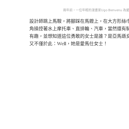
兩年前，一位年輕的漫畫家Ugo Bienvenu
設計師跳上馬鞍，將腳踩在馬鐙上，在大方形絲
角操控著水上摩托車、直排輪、汽車，當然還有
有趣，並想知道這位勇敢的女士是誰？是亞馬遜
又不僅於此：Well，她是愛馬仕女士！