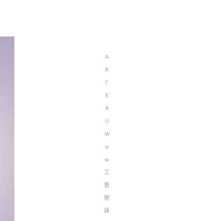
A
R
C
E
A
U
W
o
w
工
藝
腕
錶