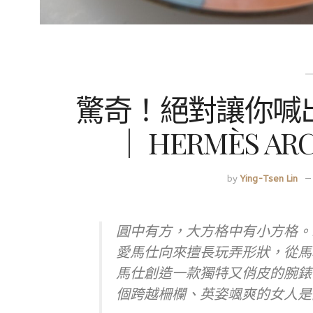
驚奇！絕對讓你喊出
｜ HERMÈS A
by
Ying-Tsen Lin
圓中有方，大方格中有小方格。
愛馬仕向來擅長玩弄形狀，從馬
馬仕創造一款獨特又俏皮的腕錶
個跨越柵欄、英姿颯爽的女人是