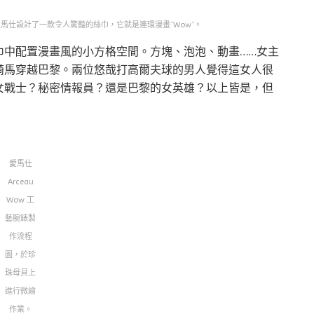
 為愛馬仕設計了一款令人驚豔的絲巾，它就是連環漫畫”Wow”。
巾中配置漫畫風的小方格空間。方塊、泡泡、動畫……女主
騎馬穿越巴黎。兩位悠哉打高爾夫球的男人覺得這女人很
女戰士？秘密情報員？還是巴黎的女英雄？以上皆是，但
愛馬仕
Arceau
Wow 工
藝腕錶製
作流程
圖，於珍
珠母貝上
進行微繪
作業。