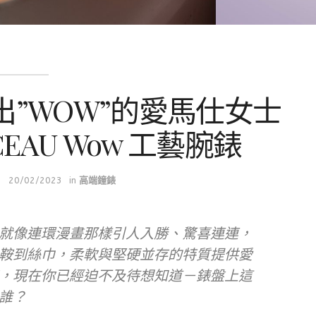
”WOW”的愛馬仕女士
RCEAU Wow 工藝腕錶
20/02/2023
in
高端鐘錶
就像連環漫畫那樣引人入勝、驚喜連連，
鞍到絲巾，柔軟與堅硬並存的特質提供愛
，現在你已經迫不及待想知道－錶盤上這
誰？