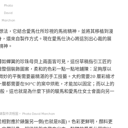
Photo
David
Marchon
的想法，它結合愛馬仕所珍視的馬術精神，並將其移植到漫
身，還來自製作方式。現在愛馬仕決心將這別出心裁的展
精神。
薄如蟬翼的珍珠母貝上兩面皆可見，這份草稿指引工匠的
繪整個裝飾圖案，柔和的色彩一點一點地鋪陳：足夠厚以
微妙的平衡需要最精湛的手工技藝。大約需要20 層彩繪才
層都需要在90°C 的窯中烘乾，才能加以固定；而以上的
那般，這也就是為什麼下排的駿馬和愛馬仕女士會面向另一
製作流程圖。 Photo David Marchon
相對應於錶盤另一側(也就是B面)。色彩更鮮明，顏料更