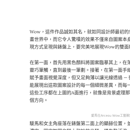
Wow，這件作品誠如其名，就如同設計師最初
畫世界中，而它令人驚嘆的效果不僅來自圖案本
現方式呈現與錶盤上，要完美地展現Wow的雙面
在第一面，首先用黑色顏料將圖案臨摹其上，在
靈巧筆觸，直到最後一筆劃。接著，在第一面手
賦予畫面視覺深度，但又足夠薄以讓光線透過 — 
能展現出這款圖案設計的每一個細微差異，而每一
這些工序都在上圖的A面進行，就像是背景處理
個方向。
愛馬仕Arceau Wow工藝腕錶
駿馬和女主角座落在錶盤第二面上的顯赫位置，並