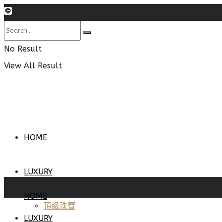
No Result
View All Result
HOME
LUXURY
HOME
頂級珠寶
LUXURY