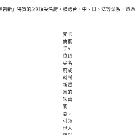
與創新」特質的5位頂尖名廚，橫跨台、中、日、法等菜系，透
。
麥卡
倫攜
手5
位頂
尖名
廚成
就嶄
新豐
富的
味蕾
饗
宴，
引領
世人