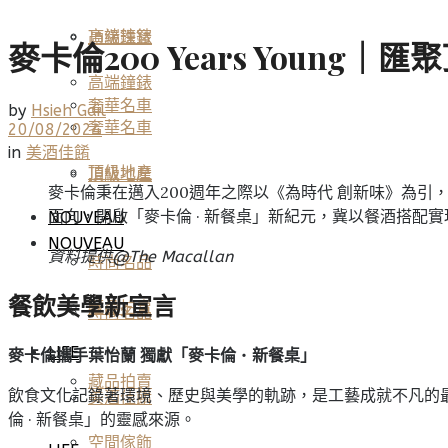
高端鐘錶
頂級珠寶
麥卡倫200 Years Youn
高端鐘錶
奢華名車
by
Hsieh Gail
奢華名車
20/08/2024
in
美酒佳餚
頂級地產
頂級地產
麥卡倫秉在邁入200週年之際以《為時代 創新味》為引，
面向，開啟「麥卡倫 · 新餐桌」新紀元，冀以餐酒搭配
NOUVEAU
NOUVEAU
資料提供@
The Macallan
時尚名品
餐飲美學新宣言
藏品拍賣
時尚名品
LIFE
麥卡倫攜手葉怡蘭 獨獻「麥卡倫
‧
新餐桌」
藏品拍賣
飲食文化記錄著環境、歷史與美學的軌跡，是工藝成就不凡的
美酒佳餚
倫 · 新餐桌」的靈感來源。
空間傢飾