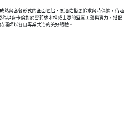
日益成熟與套餐形式的全面崛起，餐酒佐搭更追求與時俱進，侍酒
認為以麥卡倫對於雪莉橡木桶威士忌的堅實工藝與實力，搭配
廚與侍酒師以各自專業共冶的美好體驗。