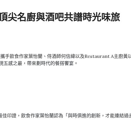
g｜匯聚頂尖名廚與酒吧共譜時光味旅
攜手飲食作家葉怡蘭、侍酒師何信緯以及Restaurant A主
實現五感之最，帶來劃時代的餐搭饗宴。
最佳印證，飲食作家葉怡蘭認為「與時俱進的創新，才能連結過