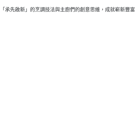
過「承先啟新」的烹調技法與主廚們的創意思維，成就嶄新豐富