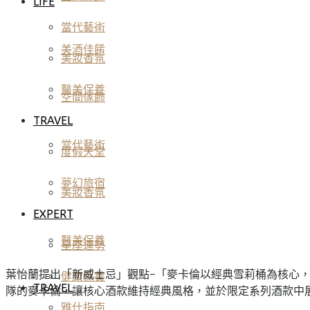
LIFE
當代藝術
美酒佳餚
美妝香氛
醫美保養
空間傢飾
TRAVEL
當代藝術
度假天堂
夢幻旅宿
美妝香氛
EXPERT
醫美保養
星座運勢
葉怡蘭提出「新威士忌」觀點–「麥卡倫以經典雪莉桶為核心
健康保養
TRAVEL
隊的麥卡倫，讓核心酒款維持經典風格，並於限定系列酒款中
雅仕指南