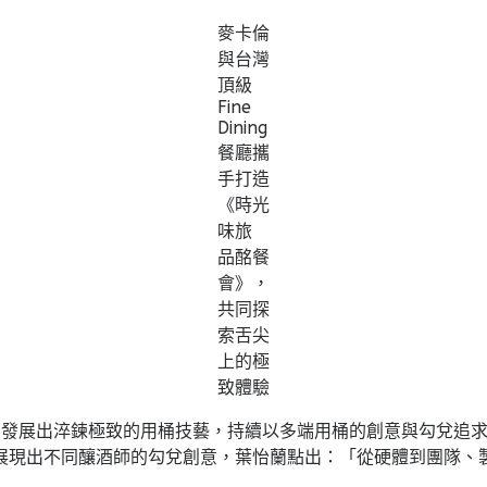
麥卡倫
與台灣
頂級
Fine
Dining
餐廳攜
手打造
《時光
味旅
品酩餐
會》，
共同探
索舌尖
上的極
致體驗
，發展出淬鍊極致的用桶技藝，持續以多端用桶的創意與勾兌追
展現出不同釀酒師的勾兌創意，葉怡蘭點出：「從硬體到團隊、