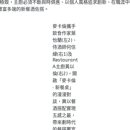
都在追求極致，主廚必須不斷與時俱進、以個人風格追求創新、在職
豐富多端的新餐酒佐搭。
麥卡倫攜手
飲食作家葉
怡蘭(左2)、
侍酒師何信
緯(右1)及
Restaurant
A主廚黃以
倫(右2)，開
啟「麥卡倫
· 新餐桌」
的漫漫對
談，冀以餐
酒搭配實現
五感之最，
帶來劃時代
的餐搭饗宴