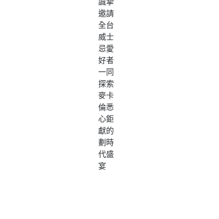
誠摯
邀請
全台
威士
忌愛
好者
一同
探索
麥卡
倫悉
心鉅
獻的
劃時
代盛
宴