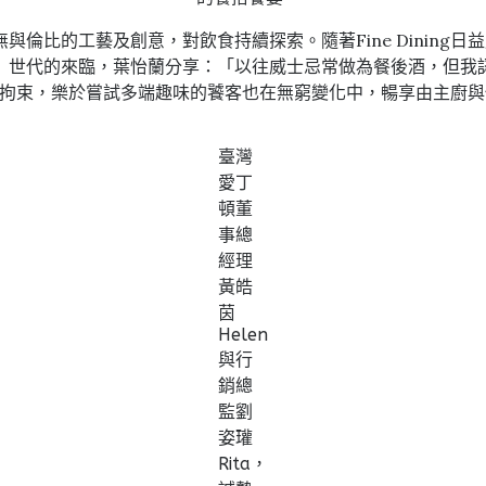
倫比的工藝及創意，對飲食持續探索。隨著Fine Dining
」世代的來臨，葉怡蘭分享：「以往威士忌常做為餐後酒，但我
再受傳統拘束，樂於嘗試多端趣味的饕客也在無窮變化中，暢享由主
臺灣
愛丁
頓董
事總
經理
黃皓
茵
Helen
與行
銷總
監劉
姿瓘
Rita，