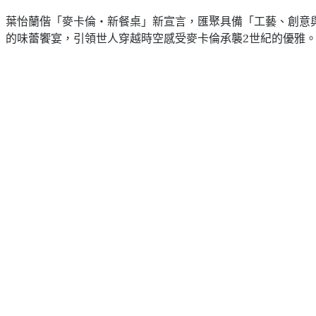
葉怡蘭偕「麥卡倫‧新餐桌」新宣言，匯聚具備「工藝、創意
的味蕾饗宴，引領世人穿越時空感受麥卡倫承襲2世紀的優雅