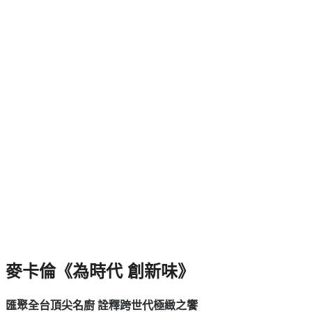
麥卡倫《為時代 創新味》
匯聚全台頂尖名廚 詮釋跨世代極緻之饗