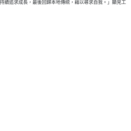
涯中持續追求成長，最後回歸本地傳統，藉以尋求自我。」顯見工