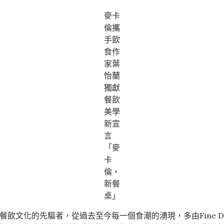
麥卡
倫攜
手飲
食作
家葉
怡蘭
獨獻
餐飲
美學
新宣
言
「麥
卡
倫‧
新餐
桌」
推動餐飲文化的先驅者，從過去至今每一個食潮的湧現，多由Fine