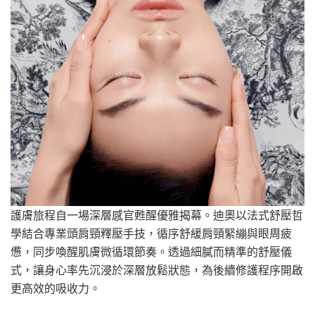
護膚旅程自一場深層感官甦醒優雅揭幕。迪奧以法式舒壓哲
學結合專業頭肩頸釋壓手技，循序舒緩肩頸緊繃與眼周疲
憊，同步喚醒肌膚微循環節奏。透過細膩而精準的舒壓儀
式，讓身心率先沉浸於深層放鬆狀態，為後續修護程序開啟
更高效的吸收力。