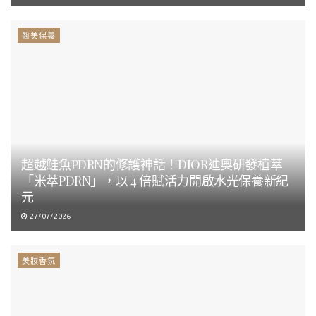
醫美保養
超越鮭魚PDRN的修護神話！DIOR迪奧研發植萃
「米萃PDRN」，以 4 倍賦活力開啟水光保養新紀
元
27/07/2026
美妝香氛