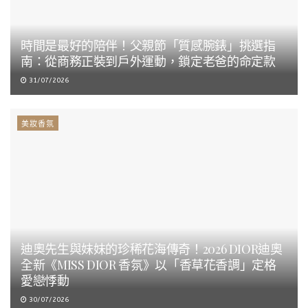
時間是最好的陪伴！父親節「質感腕錶」挑選指
南：從商務正裝到戶外運動，鎖定老爸的命定款
31/07/2026
美妝香氛
迪奧先生與妹妹的珍稀花海傳奇！2026 DIOR迪奧
全新《MISS DIOR 香氛》以「香草花香調」定格
愛戀悸動
30/07/2026