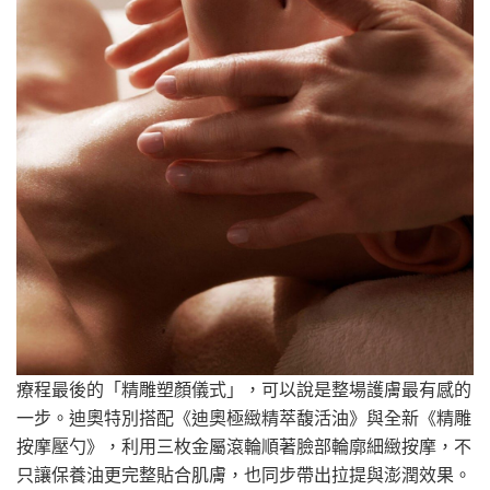
療程最後的「精雕塑顏儀式」，可以說是整場護膚最有感的
一步。迪奧特別搭配《迪奧極緻精萃馥活油》與全新《精雕
按摩壓勺》，利用三枚金屬滾輪順著臉部輪廓細緻按摩，不
只讓保養油更完整貼合肌膚，也同步帶出拉提與澎潤效果。