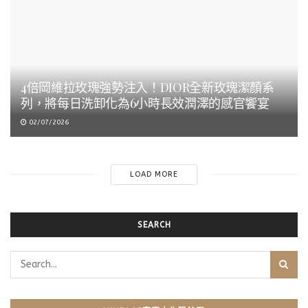
4倍岡維拉玫瑰強勢注入！DIOR全新玫瑰潔顏系
列，將每日洗卸化為6小時長效潤澤的感官饗宴
02/07/2026
LOAD MORE
SEARCH