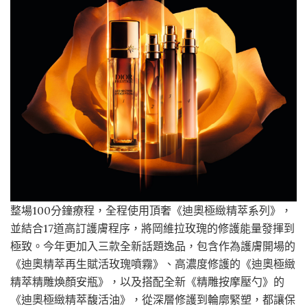
整場100分鐘療程，全程使用頂奢《迪奧極緻精萃系列》，
並結合17道高訂護膚程序，將岡維拉玫瑰的修護能量發揮到
極致。今年更加入三款全新話題逸品，包含作為護膚開場的
《迪奧精萃再生賦活玫瑰噴霧》、高濃度修護的《迪奧極緻
精萃精雕煥顏安瓶》，以及搭配全新《精雕按摩壓勺》的
《迪奧極緻精萃馥活油》，從深層修護到輪廓緊塑，都讓保