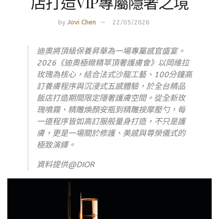
店打造VIP專屬隱奢之境
by
Jovi Chen
22/05/2026
迪奧將頂級保養昇華為一場專屬感官盛宴。
2026《迪奧極緻精萃頂奢護膚會》以岡維拉
玫瑰為核心，結合法式沙龍工藝、100分鐘高
訂養膚程序與沉浸式五感體驗，於全台精品
飯店打造期間限定隱奢護膚空間。從全新玫
瑰噴霧、精雕煥顏安瓶到精雕按摩壓勺，每
一道程序皆如高訂服般量身打造，不只是護
膚，更是一場關於修護、美感與尊榮儀式的
極致演繹。
資料提供@DIOR