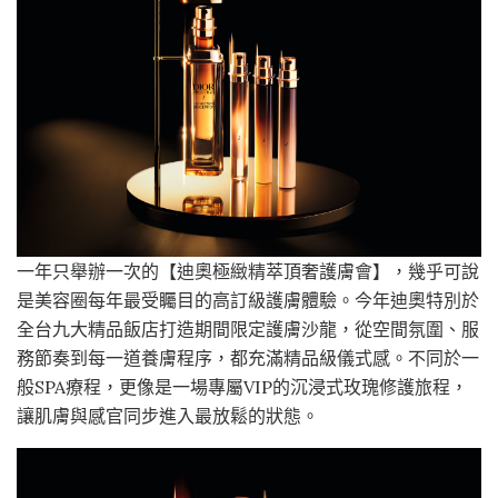
一年只舉辦一次的【迪奧極緻精萃頂奢護膚會】，幾乎可說
是美容圈每年最受矚目的高訂級護膚體驗。今年迪奧特別於
全台九大精品飯店打造期間限定護膚沙龍，從空間氛圍、服
務節奏到每一道養膚程序，都充滿精品級儀式感。不同於一
般SPA療程，更像是一場專屬VIP的沉浸式玫瑰修護旅程，
讓肌膚與感官同步進入最放鬆的狀態。