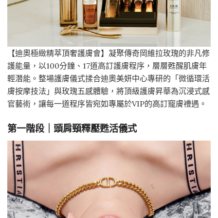
【迪奧極緻精萃頂奢護膚會】凝聚傳奇岡維拉玫瑰的非凡修
護能量，以100分鐘、17道高訂護膚程序，層層甦醒肌膚年
輕潛能。整場護膚儀式揉合迪奧美妍中心專研的「微循環活
膚按摩技法」與玫瑰五感體驗，將頂級護膚昇華為沉浸式感
官藝術，讓每一道程序皆宛如專屬於VIP的高訂寵膚禮遇。
第一階段｜頭肩頸釋壓甦活儀式