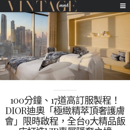
100分鐘、17道高訂服製程！
DIOR迪奧「極緻精萃頂奢護膚
會」限時啟程，全台9大精品飯