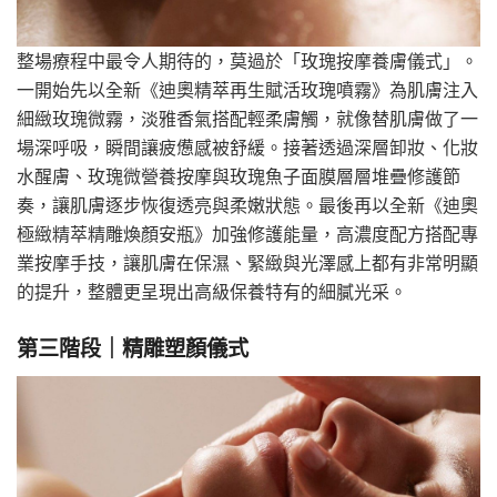
整場療程中最令人期待的，莫過於「玫瑰按摩養膚儀式」。
一開始先以全新《迪奧精萃再生賦活玫瑰噴霧》為肌膚注入
細緻玫瑰微霧，淡雅香氣搭配輕柔膚觸，就像替肌膚做了一
場深呼吸，瞬間讓疲憊感被舒緩。接著透過深層卸妝、化妝
水醒膚、玫瑰微營養按摩與玫瑰魚子面膜層層堆疊修護節
奏，讓肌膚逐步恢復透亮與柔嫩狀態。最後再以全新《迪奧
極緻精萃精雕煥顏安瓶》加強修護能量，高濃度配方搭配專
業按摩手技，讓肌膚在保濕、緊緻與光澤感上都有非常明顯
的提升，整體更呈現出高級保養特有的細膩光采。
第三階段｜精雕塑顏儀式