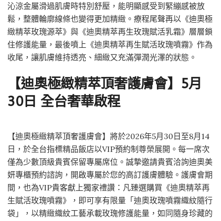
沁涼金屬滑過肌膚時特別舒壓，能明顯感受到緊繃感被放
鬆，整體輪廓線條也變得更加精緻。療程尾聲再以《迪奧極
緻精萃玫瑰源萃》與《迪奧精萃再生玫瑰賦活乳霜》層層鎖
住修護能量，最後噴上《迪奧精萃再生賦活玫瑰噴霧》作為
收尾，讓肌膚維持透亮、細緻又充滿彈潤光澤的狀態。
【迪奧極緻精萃頂奢護膚會】5月
30日 全台奢華啟程
【迪奧極緻精萃頂奢護膚會】將於2026年5月30日至8月14
日，於全台指標精品飯店以VIP預約制尊榮展開。每一席次
僅為少數頂級貴賓保留專屬席位。誠摯邀請貴賓洽詢迪奧美
妍專櫃預約諮詢，開啟專屬於您的高訂護膚體驗。護膚會期
間，也為VIP貴客獻上獨家禮讚：凡臻選購買《迪奧精萃再
生賦活玫瑰噴霧》，即可享有限量「迪奧玫瑰噴霧織紋隨行
袋」，以精緻織紋工藝承載玫瑰修護能量，如同隨身珍藏的