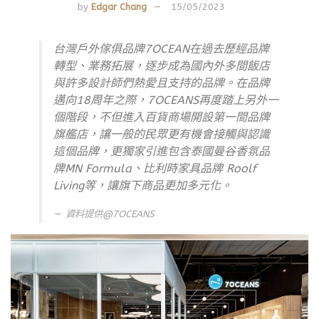
by
Edgar Chang
15/05/2023
台灣戶外傢俱品牌7OCEAN在過去歷經品牌
轉型、業務拓展，逐步成為國內外多間飯店
與許多設計師們熱愛且支持的品牌。在品牌
邁向18周年之際，7OCEANS再度踏上另外一
個階段，不但進入百貨商場開設第一間品牌
旗艦店，讓一般的民眾更有機會接觸與認識
這個品牌，更獨家引進包含泰國曼谷香氛品
牌MN Formula、比利時家具品牌 Roolf
Living等，讓旗下商品更加多元化。
資料提供@7OCEANS