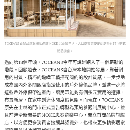
7OCEANS 首間品牌旗艦店進駐 NOKE 忠泰樂生活，入口處櫥窗便是此處特有的互動式
體驗櫥窗。
邁向第18個年頭，7OCEANS今年可說是踏入了一個嶄新的
階段。回顧過去，7OCEANS自台灣本地開始發展，靠著耐
用的材質、精巧的編織工藝搭配簡約的設計質感，一步步地
成為國內外多間飯店指定使用的戶外傢俱品牌，並進一步將
這些戶外傢俱帶進室內，讓民眾能夠有個多元實用的選擇，
布置新居，在家中創造休閒度假氛圍。而現在，7OCEANS
原先在士林的門市正式宣告轉型為預約參觀制展銷中心，並
且前進全新開幕的NOKE忠泰育樂中心，開立首間品牌旗艦
店，以方便更多消費者接觸與認識外，也帶來更多精彩居家