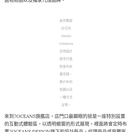
選物商品以及獨家代理品牌。
由芬蘭設
計公司
Yatofu
Creatives
也兜設計
經手打造
的室內布
置空間，
將戶外的
氛圍以另
一種方式
呈現。
來到7OCEANS旗艦店，店門口最顯眼的就是一座特別設置
的互動式體驗區，以透明櫥窗的形式展現，裡面將會定時布
置7OCEANS DESIGN旗下的設計新品、代理商品或是獨家