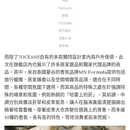
MN
Formula
透過
7OCEANS
的引進正
式進入台
灣市場。
而除了7OCEANS自有的多款獨特設計室內與戶外傢俱，此
次在旗艦店內也展示了許多居家選品和獨家代理品牌的商
品。其中，來自泰國曼谷的香氛品牌MN Formula提供包括
旅行蠟燭、居家擴香以及空間噴霧等品項，適合在不同時
間、各種空間氛圍下選用。而其商品的特殊之處在於強調特
殊的場景和氛圍，例如熱銷的「哈雷上的菸」，其前調、中
調分別具備淡菸草和皮革氣息，讓人在腦海裏面清楚描繪出
騎著哈雷重機、穿著皮革大衣奔馳在道路上的景象。而多達
10種的香氣，各有各的特色，等待消費者前來挖掘。