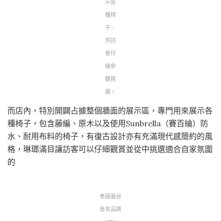
示各
種椅
子，
供訪
客仔
細參
觀挑
選。
而店內，特別開闢占據整個牆面的展示區，專門用來展示各
種椅子，包含藤編、原木以及使用Sunbrella（賽百綸）防
水、耐用布料的椅子，有復古設計亦有充滿現代感簡約的風
格，琳瑯滿目讓訪客可以仔細觀賞並從中挑選適合自家氛圍
的
泰國曼谷
香氛品牌