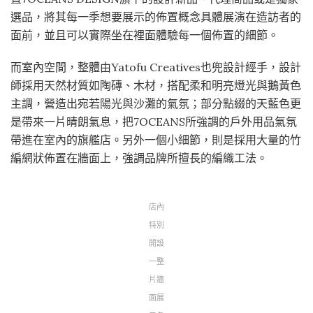
選品，將其每一季想要展示的佈置概念具體展演在造訪者的
面前，並且可以實際坐在裡面體驗每一個佈置的細節。
而室內空間，整體由Yatofu Creatives也兜設計經手，設計
師採用天然材質如陶磚、木材，搭配柔和明亮燈光與鵝黃色
主調，營造出宛若陽光與沙灘的氣氛；部分點綴的天藍色更
是帶來一片晴朗氣息，把7OCEANS所強調的戶外用品氣氛
帶進在室內的旗艦店。另外一個小細節，則是採用大量的竹
編網狀佈置在牆面上，強調品牌所擅長的編織工法。
店內
特別
開設
一整
片牆
面展