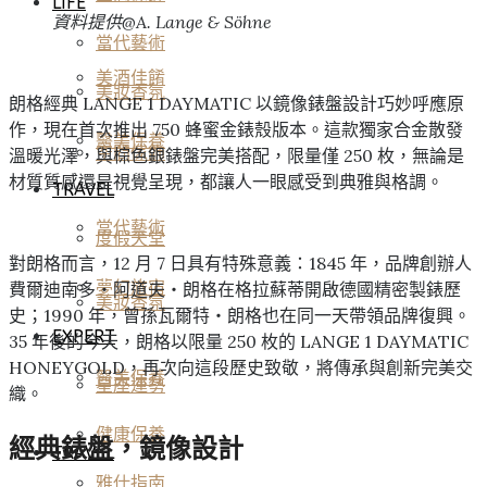
LIFE
資料提供@A. Lange & Söhne
當代藝術
美酒佳餚
美妝香氛
朗格經典 LANGE 1 DAYMATIC 以鏡像錶盤設計巧妙呼應原
作，現在首次推出 750 蜂蜜金錶殼版本。這款獨家合金散發
醫美保養
空間傢飾
溫暖光澤，與棕色銀錶盤完美搭配，限量僅 250 枚，無論是
材質質感還是視覺呈現，都讓人一眼感受到典雅與格調。
TRAVEL
當代藝術
度假天堂
對朗格而言，12 月 7 日具有特殊意義：1845 年，品牌創辦人
夢幻旅宿
費爾迪南多‧阿道夫‧朗格在格拉蘇蒂開啟德國精密製錶歷
美妝香氛
史；1990 年，曾孫瓦爾特‧朗格也在同一天帶領品牌復興。
EXPERT
35 年後的今天，朗格以限量 250 枚的 LANGE 1 DAYMATIC
HONEYGOLD，再次向這段歷史致敬，將傳承與創新完美交
醫美保養
星座運勢
織。
健康保養
經典錶盤，鏡像設計
TRAVEL
雅仕指南