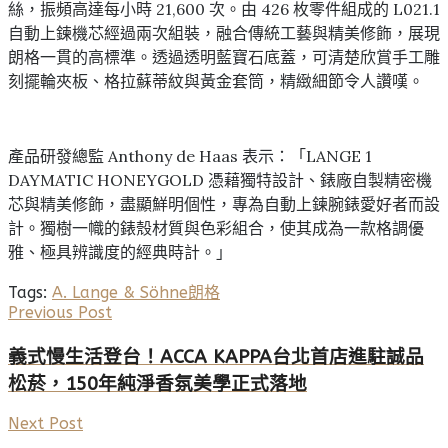
絲，振頻高達每小時 21,600 次。由 426 枚零件組成的 L021.1
自動上鍊機芯經過兩次組裝，融合傳統工藝與精美修飾，展現
朗格一貫的高標準。透過透明藍寶石底蓋，可清楚欣賞手工雕
刻擺輪夾板、格拉蘇蒂紋與黃金套筒，精緻細節令人讚嘆。
產品研發總監 Anthony de Haas 表示：「LANGE 1
DAYMATIC HONEYGOLD 憑藉獨特設計、錶廠自製精密機
芯與精美修飾，盡顯鮮明個性，專為自動上鍊腕錶愛好者而設
計。獨樹一幟的錶殼材質與色彩組合，使其成為一款格調優
雅、極具辨識度的經典時計。」
Tags:
A. Lange & Söhne
朗格
Previous Post
義式慢生活登台！ACCA KAPPA台北首店進駐誠品
松菸，150年純淨香氛美學正式落地
Next Post