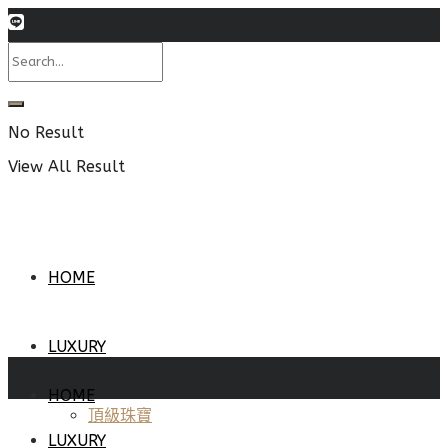
No Result
View All Result
HOME
LUXURY
HOME
頂級珠寶
LUXURY