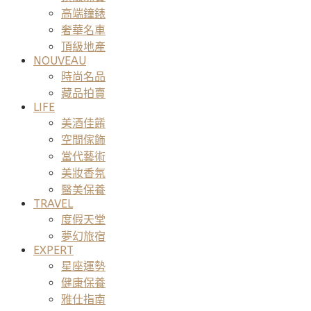
高端鐘錶
奢華名車
頂級地產
NOUVEAU
時尚名品
藏品拍賣
LIFE
美酒佳餚
空間傢飾
當代藝術
美妝香氛
醫美保養
TRAVEL
度假天堂
夢幻旅宿
EXPERT
星座運勢
健康保養
雅仕指南