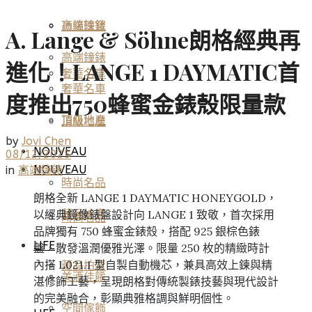
高端鐘錶
頂級珠寶
A. Lange & Söhne朗格經典再
高端鐘錶
進化！LANGE 1 DAYMATIC首
奢華名車
奢華名車
度推出750蜂蜜金錶殼限量款
頂級地產
頂級地產
by
Jovi Chen
NOUVEAU
08/12/2025
NOUVEAU
in
高端鐘錶
時尚名品
朗格全新 LANGE 1 DAYMATIC HONEYGOLD，
以經典鏡像錶盤設計向 LANGE 1 致敬，首次採用
藏品拍賣
時尚名品
品牌獨有 750 蜂蜜金錶殼，搭配 925 銀棕色錶
LIFE
盤，散發溫潤優雅光澤。限量 250 枚的精緻時計
內搭 L021.1 型自製自動機芯，兼具高效上鍊與精
藏品拍賣
美酒佳餚
湛修飾工藝，呈現朗格對傳統製錶技藝與現代設計
的完美融合，彰顯典雅格調與鮮明個性。
空間傢飾