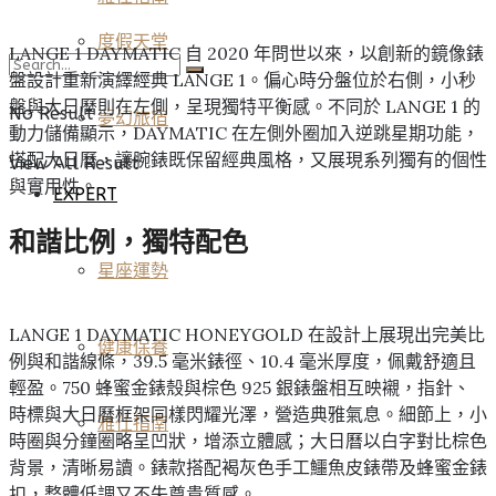
度假天堂
LANGE 1 DAYMATIC 自 2020 年問世以來，以創新的鏡像錶
盤設計重新演繹經典 LANGE 1。偏心時分盤位於右側，小秒
盤與大日曆則在左側，呈現獨特平衡感。不同於 LANGE 1 的
No Result
夢幻旅宿
動力儲備顯示，DAYMATIC 在左側外圈加入逆跳星期功能，
搭配大日曆，讓腕錶既保留經典風格，又展現系列獨有的個性
View All Result
與實用性。
EXPERT
和諧比例，獨特配色
星座運勢
LANGE 1 DAYMATIC HONEYGOLD 在設計上展現出完美比
健康保養
例與和諧線條，39.5 毫米錶徑、10.4 毫米厚度，佩戴舒適且
輕盈。750 蜂蜜金錶殼與棕色 925 銀錶盤相互映襯，指針、
時標與大日曆框架同樣閃耀光澤，營造典雅氣息。細節上，小
雅仕指南
時圈與分鐘圈略呈凹狀，增添立體感；大日曆以白字對比棕色
背景，清晰易讀。錶款搭配褐灰色手工鱷魚皮錶帶及蜂蜜金錶
扣，整體低調又不失尊貴質感。