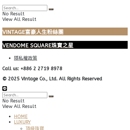
No Result
View All Result
VINTAGE富豪人生粉絲團
VENDOME SQUARE珠寶之星
隱私權政策
Call us: +886 2 2719 8978
© 2025 Vintage Co., Ltd. All Rights Reserved
No Result
View All Result
HOME
LUXURY
頂級珠寶