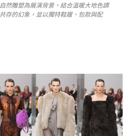
自然雕塑為展演背景，結合溫暖大地色調
共存的幻象，並以獨特鞋履、包款與配