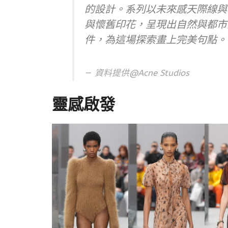
的設計。系列以未來感天際線與
與懷舊印花，呈現出自然與都市
件，為這場探索畫上完美句點。
資料提供@Acne Studios
靈感啟發