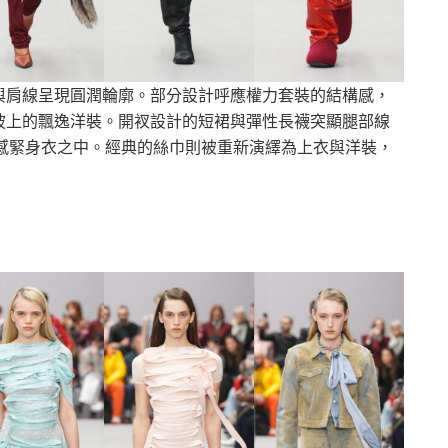
與肩線呈現圓潤輪廓。部分設計呼應權力套裝的結構感，
披上的飄逸洋裝。開衩設計的短裙與彈性長襪突顯腿部線
塑感緊身衣之中。經典的絲巾則被重新演繹為上衣與洋裝，