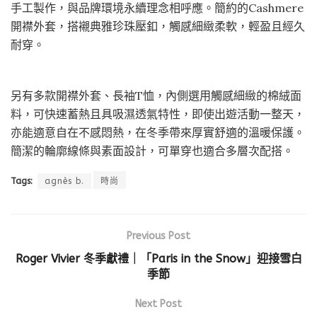
手工製作，與品牌環境永續理念相呼應。簡約的Cashmere
開襟外套，搭襯典雅珍珠壓釦，觸感細緻柔軟，輕盈且經久
耐穿。
另有多款開襟外套、長袖T恤，內側選用觸感細緻的棉絨面
料，可快速蓄熱且具吸濕透氣特性，即使出遊活動一整天，
亦能適意自在不感悶熱，在冬季帶來厚實舒適的溫暖保護。
簡潔的輪廓線條與素面設計，可單穿也適合多層次配搭。
Tags:
agnès b.
時尚
Previous Post
Roger Vivier 冬季獻禮｜「Paris in the Snow」迎接雪白
季節
Next Post