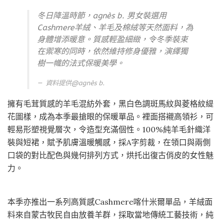
冬日降溫時節，agnès b. 男女裝選用
Cashmere羊絨、羊毛及棉絨等天然面料，為
身體增添暖意。質感輕盈細緻，令冬季裝束
在禦寒的同時，依然維持修身優雅，演繹獨
樹一幟的法式保暖美學。
資料提供@
agnès b.
擁有毛茸質感的羊毛混紡外套，黑白色調斑馬紋與菱格紋緹
花圖樣，成為本季最搶眼的保暖單品。裡面搭襯高領衫，可
輕易形塑視覺層次，令造型充滿個性。100%純羊毛針織洋
裝與短裙，賦予肌膚溫暖觸感，採A字剪裁，在領口與兩側
口袋的對比配色與幾何排列方式，烘托出復古俏皮的女性魅
力。
本季亦推出一系列高質感Cashmere喀什米爾單品，羊絨面
料來自蒙古牧民自由放養羊群，採取當地傳統工藝技術，純