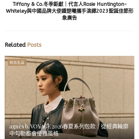
Tiffany & Co.冬季鉅獻｜代言人Rosie Huntington-
Whiteley與中國品牌大使鍾楚曦攜手演繹2023聖誕佳節形
象廣告
Related
Posts
時尚名品
agnès b. VOYAGE 2026春夏系列包款｜從經典輪廓
中勾勒都會優雅風格