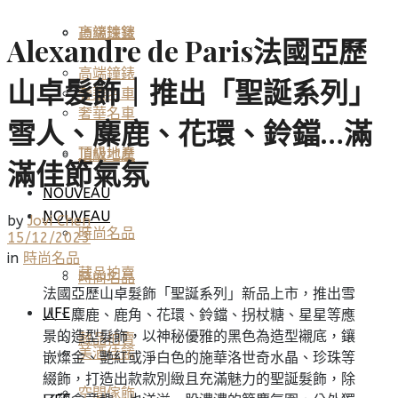
高端鐘錶
頂級珠寶
Alexandre de Paris法國亞歷
高端鐘錶
山卓髮飾｜推出「聖誕系列」
奢華名車
奢華名車
雪人、麋鹿、花環、鈴鐺…滿
頂級地產
頂級地產
滿佳節氣氛
NOUVEAU
NOUVEAU
by
Jovi Chen
時尚名品
15/12/2023
in
時尚名品
藏品拍賣
時尚名品
法國亞歷山卓髮飾「聖誕系列」新品上市，推出雪
LIFE
人、麋鹿、鹿角、花環、鈴鐺、拐杖糖、星星等應
景的造型髮飾，以神秘優雅的黑色為造型襯底，鑲
藏品拍賣
美酒佳餚
嵌燦金、艷紅或淨白色的施華洛世奇水晶、珍珠等
綴飾，打造出款款別緻且充滿魅力的聖誕髮飾，除
空間傢飾