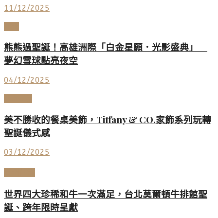
11/12/2025
LIFE
熊熊過聖誕！高雄洲際「白金星願．光影盛典」
夢幻雪球點亮夜空
04/12/2025
LUXURY
美不勝收的餐桌美飾，Tiffany & CO.家飾系列玩轉
聖誕儀式感
03/12/2025
美酒佳餚
世界四大珍稀和牛一次滿足，台北莫爾頓牛排館聖
誕、跨年限時呈獻