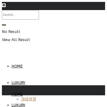
No Result
View All Result
HOME
LUXURY
HOME
頂級珠寶
LUXURY