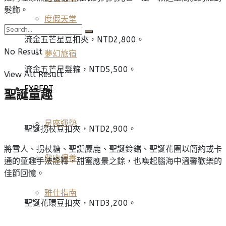
髮飾。
度假天堂
流金五芒星豆扣夾，NTD2,800。
No Result
夢幻旅宿
流金五芒星髮箍，NTD5,500。
View All Result
EXPERT
聖誕童趣
星座運勢
聖誕拐杖豆扣夾，NTD2,900。
將雪人、拐杖糖、聖誕麋鹿、聖誕鈴鐺、聖誕花圈以簡約或卡
健康保養
通的童趣手法詮釋，甜蜜應景之餘，也喚起腦海中溫馨歡樂的
佳節回憶。
雅仕指南
聖誕花環豆扣夾，NTD3,200。