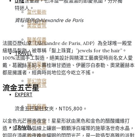
了蘊含童趣，也洋溢一股濃濃的節慶氛圍，分外獨
LIFE
特迷人。
當代藝術
資料提供@
Alexandre de Paris
美酒佳餚
美妝香氛
醫美保養
法國亞歷山卓（Alexandre de Paris, ADP）為全球唯一殿堂
空間傢飾
級精品髮飾，被尊稱「髮上珠寶」”jewels for the hair”。
TRAVEL
100%法國手工製造，絕美設計與精湛工藝廣受時尚名女人愛
當代藝術
戴，葛麗絲王妃、賈桂琳甘迺迪、伊麗莎白泰勒、奧黛麗赫本
度假天堂
都是擁護者，經典時尚地位迄今屹立不搖。
夢幻旅宿
美妝香氛
流金五芒星
EXPERT
醫美保養
星座運勢
流金五芒星仕女夾，NTD5,800。
以金色光芒照亮夜空！星星形狀由黑色和金色的醋酸纖維打
健康保養
TRAVEL
造，並在金色弧線上鑲嵌一顆顆淨白璀璨的施華洛世奇水晶，
如同在漆黑的夜晚中耀眼的閃閃光芒，是一款造型高雅的派對
雅仕指南