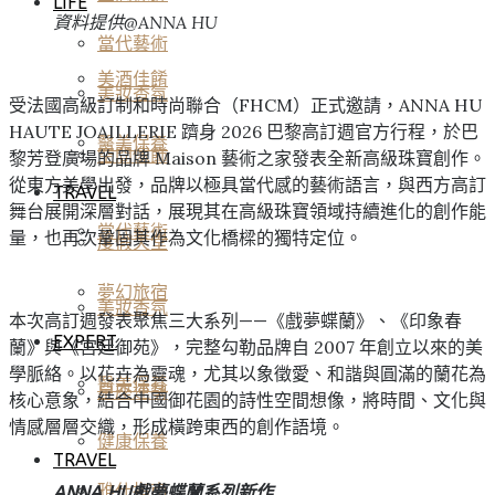
LIFE
資料提供@ANNA HU
當代藝術
美酒佳餚
美妝香氛
受法國高級訂制和時尚聯合（FHCM）正式邀請，ANNA HU
HAUTE JOAILLERIE 躋身 2026 巴黎高訂週官方行程，於巴
醫美保養
空間傢飾
黎芳登廣場的品牌 Maison 藝術之家發表全新高級珠寶創作。
從東方美學出發，品牌以極具當代感的藝術語言，與西方高訂
TRAVEL
舞台展開深層對話，展現其在高級珠寶領域持續進化的創作能
當代藝術
量，也再次鞏固其作為文化橋樑的獨特定位。
度假天堂
夢幻旅宿
美妝香氛
本次高訂週發表聚焦三大系列——《戲夢蝶蘭》、《印象春
EXPERT
蘭》與《宮廷御苑》，完整勾勒品牌自 2007 年創立以來的美
學脈絡。以花卉為靈魂，尤其以象徵愛、和諧與圓滿的蘭花為
醫美保養
星座運勢
核心意象，結合中國御花園的詩性空間想像，將時間、文化與
情感層層交織，形成橫跨東西的創作語境。
健康保養
TRAVEL
雅仕指南
ANNA HU戲夢蝶蘭系列新作