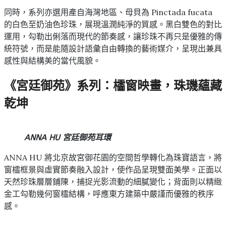
同時，系列亦選用產自海灣地區、母貝為 Pinctada fucata
的白色至奶油色珍珠，展現溫潤純淨的質感。黑白雙色的對比
運用，勾勒出俐落而現代的節奏感，讓珍珠不再只是優雅的傳
統符號，而是能隨設計語彙自由轉換的藝術媒介，呈現出兼具
感性與結構美的當代風貌。
《宮廷御苑》系列：櫺窗映畫，珠璣蘊藏
乾坤
ANNA HU 宮廷御苑耳環
ANNA HU 將北京故宮御花園的空間哲學轉化為珠寶語言，將
窗櫺框景與虛實節奏融入設計，使作品呈現雙面美學。正面以
天然珍珠層層鋪陳，捕捉光影流動的細膩變化；背面則以精緻
金工勾勒幾何窗櫺結構，呼應東方建築中嚴謹而優雅的秩序
感。