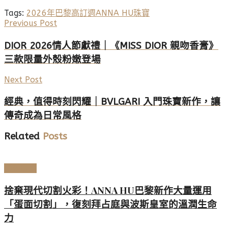
Tags:
2026年巴黎高訂週
ANNA HU
珠寶
Previous Post
DIOR 2026情人節獻禮｜《MISS DIOR 親吻香膏》
三款限量外殼粉嫩登場
Next Post
經典，值得時刻閃耀｜BVLGARI 入門珠寶新作，讓
傳奇成為日常風格
Related
Posts
頂級珠寶
捨棄現代切割火彩！ANNA HU巴黎新作大量運用
「蛋面切割」，復刻拜占庭與波斯皇室的溫潤生命
力