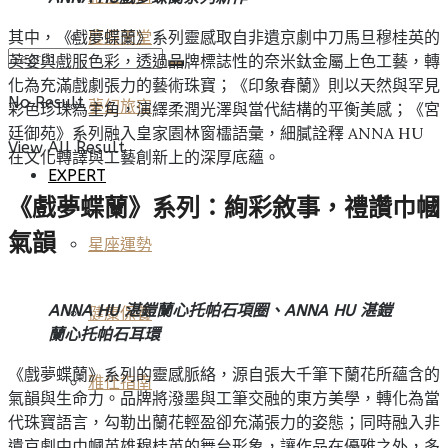
其中，《戲夢蝶蘭》系列靈感取自非遺京劇中刀馬旦穆桂英的
度假天堂
英姿與戲服色彩，透過品牌標誌性的奈米鈦金屬上色工藝，轉
化為充滿戲劇張力的藝術珠寶；《印象春蘭》則以天然與罕見
No Result
夢幻旅宿
彩色珍珠為主角，演繹柔潤光澤與當代結構的平衡美感；《宮
廷御苑》系列融入皇家園林窗櫺語彙，細膩詮釋 ANNA HU
View All Result
在文化轉譯與工藝創新上的深厚底蘊。
EXPERT
《戲夢蝶蘭》系列：絢彩敘事，禮讚巾幗
氣韻
星座運勢
ANNA HU 湛鎧蘭心托帕石項圈、ANNA HU 湛鎧
健康保養
蘭心托帕石耳環
《戲夢蝶蘭》系列的靈感脈絡，源自張大千筆下蘭花所蘊含的
雅仕指南
氣韻與生命力。品牌將潑墨與工筆交融的東方美學，轉化為當
代珠寶語言，勾勒出蘭花輕盈卻充滿張力的姿態；同時融入非
遺京劇中巾幗英雄穆桂英的舞台形象，讓作品在優雅之外，多