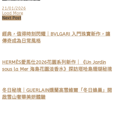
21/01/2026
Load More
Next Post
經典，值得時刻閃耀｜BVLGARI 入門珠寶新作，讓
傳奇成為日常風格
HERMÈS愛馬仕2026花園系列新作｜《Un Jardin
sous la Mer 海島花園淡香水》探訪塔哈島珊瑚秘境
冬日秘境｜GUERLAIN嬌蘭高雪維爾「冬日蜂巢」開
啟雪山奢華美妍體驗