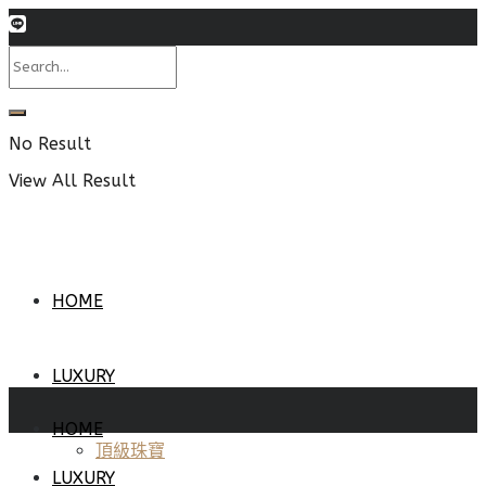
No Result
View All Result
HOME
LUXURY
HOME
頂級珠寶
LUXURY