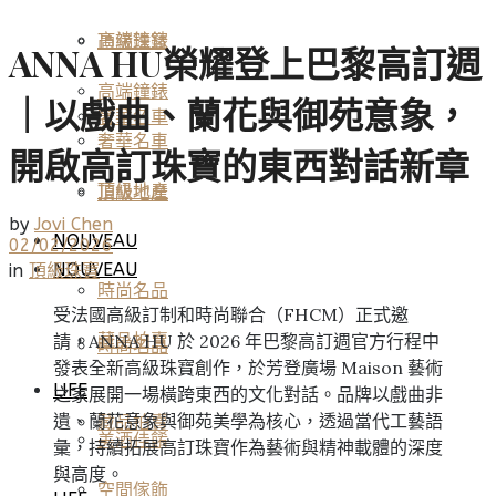
高端鐘錶
頂級珠寶
ANNA HU榮耀登上巴黎高訂週
高端鐘錶
｜以戲曲、蘭花與御苑意象，
奢華名車
奢華名車
開啟高訂珠寶的東西對話新章
頂級地產
頂級地產
by
Jovi Chen
NOUVEAU
02/02/2026
NOUVEAU
in
頂級珠寶
時尚名品
受法國高級訂制和時尚聯合（FHCM）正式邀
請，ANNA HU 於 2026 年巴黎高訂週官方行程中
藏品拍賣
時尚名品
發表全新高級珠寶創作，於芳登廣場 Maison 藝術
LIFE
之家展開一場橫跨東西的文化對話。品牌以戲曲非
遺、蘭花意象與御苑美學為核心，透過當代工藝語
藏品拍賣
美酒佳餚
彙，持續拓展高訂珠寶作為藝術與精神載體的深度
與高度。
空間傢飾