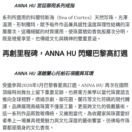
ANNA HU 宮廷御苑系列戒指
系列所選用的科爾特斯海（Sea of Cortez）天然珍珠，光澤
溫潤、形制獨特，賦予每件作品兼具感性溫度與理性結構的深
層層次。這種細膩的材質運用，使珠寶猶如香氛般層次分明，
既是視覺享受，也傳遞文化與精神的雙重意涵。
再創里程碑，ANNA HU 閃耀巴黎高訂週
ANNA HU 湛鎧蘭心托帕石項圈與耳環
受邀參與2026年1月巴黎春夏高訂週，ANNA HU 再次在國際
頂級時尚舞台上留下重要足跡，也將東方美學以當代珠寶語言
推向全球視野。透過京劇、御花園、蘭花等文化符碼的現代轉
譯，品牌展現高級珠寶不僅是工藝，更是跨文化的佩戴藝術。
這一系列作品既致敬傳統，又擁抱當代，為收藏家與珠寶愛好
者奉上一場兼具視覺魅力與文化深度的藝術饗宴，彷彿每件珠
寶都是隨身的文化香氛。