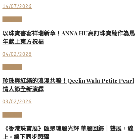
14/07/2026
頂級珠寶
以珠寶書寫祥瑞新章！ANNA HU高訂珠寶臻作為馬
年獻上東方祝福
04/02/2026
頂級珠寶
珍珠與紅繩的浪漫共鳴！Qeelin Wulu Petite Pearl
情人節全新演繹
03/02/2026
頂級珠寶
《香港珠寶展》匯聚瑰麗光輝 華麗回歸｜雙展，線
上 × 線下同步閃耀