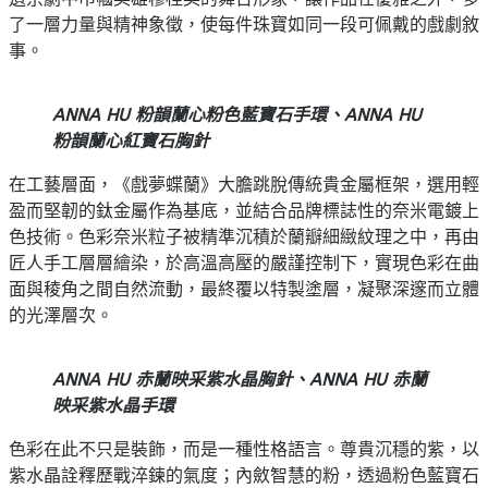
了一層力量與精神象徵，使每件珠寶如同一段可佩戴的戲劇敘
事。
ANNA HU 粉韻蘭心粉色藍寶石手環、ANNA HU
粉韻蘭心紅寶石胸針
在工藝層面，《戲夢蝶蘭》大膽跳脫傳統貴金屬框架，選用輕
盈而堅韌的鈦金屬作為基底，並結合品牌標誌性的奈米電鍍上
色技術。色彩奈米粒子被精準沉積於蘭瓣細緻紋理之中，再由
匠人手工層層繪染，於高溫高壓的嚴謹控制下，實現色彩在曲
面與稜角之間自然流動，最終覆以特製塗層，凝聚深邃而立體
的光澤層次。
ANNA HU 赤蘭映采紫水晶胸針、ANNA HU 赤蘭
映采紫水晶手環
色彩在此不只是裝飾，而是一種性格語言。尊貴沉穩的紫，以
紫水晶詮釋歷戰淬鍊的氣度；內斂智慧的粉，透過粉色藍寶石