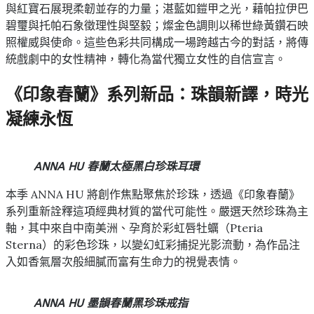
與紅寶石展現柔韌並存的力量；湛藍如鎧甲之光，藉帕拉伊巴
碧璽與托帕石象徵理性與堅毅；燦金色調則以稀世綠黃鑽石映
照權威與使命。這些色彩共同構成一場跨越古今的對話，將傳
統戲劇中的女性精神，轉化為當代獨立女性的自信宣言。
《印象春蘭》系列新品：珠韻新譯，時光
凝練永恆
ANNA HU 春蘭太極黑白珍珠耳環
本季 ANNA HU 將創作焦點聚焦於珍珠，透過《印象春蘭》
系列重新詮釋這項經典材質的當代可能性。嚴選天然珍珠為主
軸，其中來自中南美洲、孕育於彩虹唇牡蠣（Pteria
Sterna）的彩色珍珠，以變幻虹彩捕捉光影流動，為作品注
入如香氣層次般細膩而富有生命力的視覺表情。
ANNA HU 墨韻春蘭黑珍珠戒指