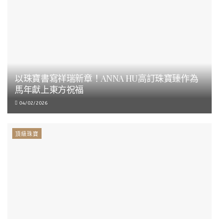
以珠寶書寫祥瑞新章！ANNA HU高訂珠寶臻作為
馬年獻上東方祝福
04/02/2026
頂級珠寶