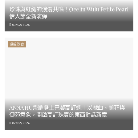
珍珠與紅繩的浪漫共鳴！Qeelin Wulu Petite Pearl
情人節全新演繹
03/02/2026
頂級珠寶
ANNA HU榮耀登上巴黎高訂週｜以戲曲、蘭花與
御苑意象，開啟高訂珠寶的東西對話新章
02/02/2026