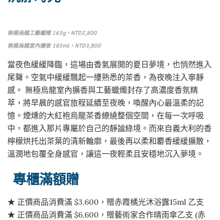
無極烏龍工藝蠟燭 165g，NTD2,800
無極烏龍室內擴香 185ml，NTD3,800
當夜色緩緩降臨，這場由香氣展開的夏日夢境，也悄然進入
尾聲。空氣中緩緩飄起一縷熟悉的茶香，為夜晚注入寧靜
感。 無極烏龍室內擴香與工藝蠟燭封存了高濃度香氛精
萃，將早晨的感官旅程延續至夜晚，喚醒內心最溫柔的記
憶。煙燻的大紅袍烏龍茶香繚繞整個空間，在每一次呼吸
中，都進入那片專屬於自己的靜謐綠境。而來自義大利的香
檸檬烘托出茶葉的清新輪廓，最後再以柔和麝香緩緩擴散，
溫潤地包覆全身感官，讓這一夜輕柔且安穩地沉入夢境。
專櫃滿額贈
★ 正價商品消費滿 $3,600，贈赤霞橘光沐浴露15ml 乙支
★ 正價商品消費滿 $6,600，贈藝術家合作晴雨傘乙支 (赤