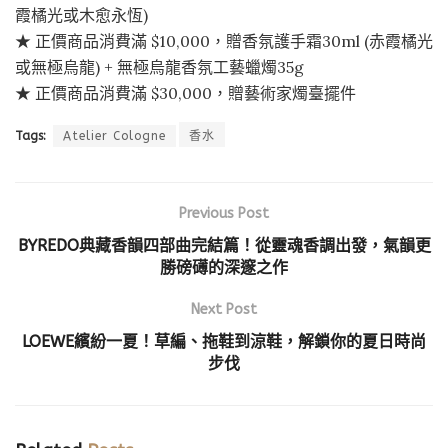
霞橘光或木愈永恆)
★ 正價商品消費滿 $10,000，贈香氛護手霜30ml (赤霞橘光
或無極烏龍) + 無極烏龍香氛工藝蠟燭35g
★ 正價商品消費滿 $30,000，贈藝術家燭臺擺件
Tags:
Atelier Cologne
香水
Previous Post
BYREDO典藏香韻四部曲完結篇！從靈魂香調出發，氣韻更
勝磅礡的深邃之作
Next Post
LOEWE繽紛一夏！草編、拖鞋到涼鞋，解鎖你的夏日時尚
步伐