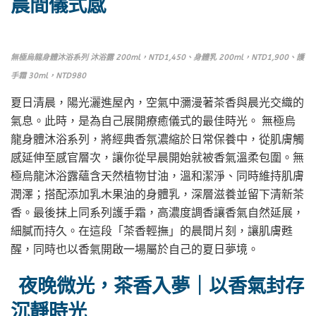
晨間儀式感
無極烏龍身體沐浴系列 沐浴露 200ml，NTD1,450、身體乳 200ml，NTD1,900、護
手霜 30ml，NTD980
夏日清晨，陽光灑進屋內，空氣中瀰漫著茶香與晨光交織的
氣息。此時，是為自己展開療癒儀式的最佳時光。 無極烏
龍身體沐浴系列，將經典香氛濃縮於日常保養中，從肌膚觸
感延伸至感官層次，讓你從早晨開始就被香氣溫柔包圍。無
極烏龍沐浴露蘊含天然植物甘油，溫和潔淨、同時維持肌膚
潤澤；搭配添加乳木果油的身體乳，深層滋養並留下清新茶
香。最後抹上同系列護手霜，高濃度調香讓香氣自然延展，
細膩而持久。在這段「茶香輕撫」的晨間片刻，讓肌膚甦
醒，同時也以香氣開啟一場屬於自己的夏日夢境。
夜晚微光，茶香入夢｜以香氣封存
沉靜時光