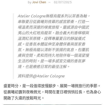
by
Jovi Chen
02/07/2025
Atelier Cologne無極烏龍系列以茶香為軸，
串聯夏日從晨曦到夜幕的感官節奏，打造一
場溫柔而深邃的嗅覺旅程。靈感源自中國武
夷山的大紅袍烏龍茶，融合義大利香檸檬與
溫潤紅茶原精，詮釋專屬夏日的靜謐儀式
感。從香氛本體延伸至身體保養與居家香
氛，無極烏龍以清新不張揚的氣息，包覆肌
膚與空間，柔和而持久地陪伴每一個渴望慢
生活的時刻。是一場多感官交織的香氛夢
境，也是療癒日常的最佳注解。
資料提供@Atelier Cologne
盛夏時分，是一段值得放慢腳步、展開一場微旅行的季節。
從晨曦初露到夜晚微光，時間在夏日裡悄悄拉長，也為身心
開啟了久違的放鬆時光。