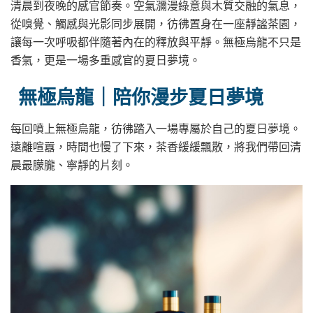
清晨到夜晚的感官節奏。空氣瀰漫綠意與木質交融的氣息，
從嗅覺、觸感與光影同步展開，彷彿置身在一座靜謐茶園，
讓每一次呼吸都伴隨著內在的釋放與平靜。無極烏龍不只是
香氣，更是一場多重感官的夏日夢境。
無極烏龍｜陪你漫步夏日夢境
每回噴上無極烏龍，彷彿踏入一場專屬於自己的夏日夢境。
遠離喧囂，時間也慢了下來，茶香緩緩飄散，將我們帶回清
晨最朦朧、寧靜的片刻。