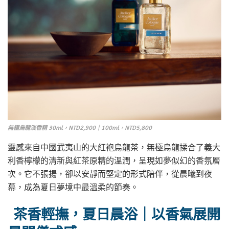
無極烏龍淡香精 30ml，NTD2,900｜100ml，NTD5,800
靈感來自中國武夷山的大紅袍烏龍茶，無極烏龍揉合了義大
利香檸檬的清新與紅茶原精的溫潤，呈現如夢似幻的香氛層
次。它不張揚，卻以安靜而堅定的形式陪伴，從晨曦到夜
幕，成為夏日夢境中最溫柔的節奏。
茶香輕撫，夏日晨浴｜以香氣展開