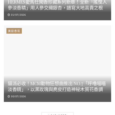
HERMÈS愛馬仕聞香珍藏系列新章！全新「搖曳人
參淡香精」用人參交織銀杏，譜寫大地高貴之根
31/07/2026
美妝香氛
貓派必收！MCM動物狂想曲推出 NO.7「呼嚕喵喵
淡香精」，以黑玫瑰與麂皮打造神秘木質花香調
30/07/2026