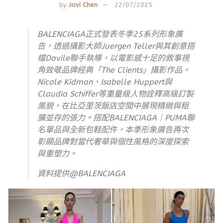
by
Jovi Chen
22/07/2025
BALENCIAGA正式發表冬季25系列形象廣
告，透過攝影大師Juergen Teller與其創意搭
檔Dovile聯手執導，以電影感十足的敘事視
角致敬品牌經典「The Clients」攝影作品。
Nicole Kidman、Isabelle Huppert與
Claudia Schiffer等重量級人物詮釋高級訂製
風貌，在比亞里茨飯店空間中展現精緻與粗
獷並存的張力。搭配BALENCIAGA｜PUMA聯
名單品與全新包鞋配件，本季形象廣告再次
彰顯品牌對當代奢華與個性風格的深度探索
與重塑力。
資料提供@BALENCIAGA