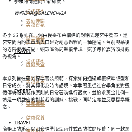
LIFE
引領時尚邁向全新維度。
當代藝術
資料提供@BALENCIAGA
美酒佳餚
美妝香氛
冬季 25 系列在一個由後臺布幕構建的對稱式迷宮中發表，迷
醫美保養
空間傢飾
宮空間內的多重出入口是對創意過程的一種隱喻。台前與幕後
的界限變得模糊，觀眾區佈局顛覆常規，賦予每位嘉賓頭排觀
TRAVEL
秀視角。
當代藝術
度假天堂
夢幻旅宿
本系列旨在研究標準著裝規範，探索如何通過顛覆標準版型和
美妝香氛
日常成衣，將其轉化為時尚語境。本季著重從社會學角度對遵
EXPERT
循傳統服裝製作原則的日常著裝進行觀察，並追求黃金比例—
這是一項嚴密的對剪裁的訓練、挑戰，同時定義並反思標準概
醫美保養
星座運勢
念。
健康保養
TRAVEL
商務正裝系列以四套標準版型兩件式西裝拉開序幕：同一款黑
雅仕指南