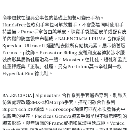
商務包款在經典公事包的基礎上加裝可變形手柄。
Handsfree包款和手拿包可解放雙手，不會影響同時使用手
持設備。Purse手拿包由羔羊皮、珠寶手袋絨面皮革或配有皮
革內襯的防塵袋棉布製成。BALENCIAGA I PUMA 合作系列
Speedcat Ultrasoft 運動鞋去除所有結構元素，展示仿舊版
Formstrip紋飾。Excavator Riding 皮靴和皮套褲將涉水服
裝廓形與馬術鞋履融為一體。Monsieur 德比鞋、短靴和孟克
鞋重釋經典「正裝」鞋履，另有Portofino莫卡辛鞋與一款
Hyperflat Rim 德比鞋。
BALENCIAGA | Alpinestars 合作系列手套通過穿刺、刺飾與
仿舊處理改造SMX-2和Morph手套，搭配同款合作系列
SuperTech R10頭盔。Horoscope項鍊可匹配本次發佈秀中
佩戴者的星座。Faceless Geneva腕表手鐲呈現不顯示時刻的
腕表形態，與無鑲飾的Frame戒指和耳環相映成趣。Venice
Beach面罩眼鏡為滑雪護目鏡加裝模組化支架，提供多種佩戴