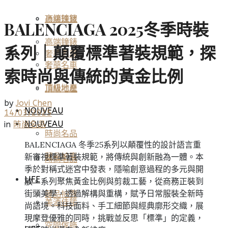
高端鐘錶
頂級珠寶
BALENCIAGA 2025冬季時裝
高端鐘錶
系列｜顛覆標準著裝規範，探
奢華名車
奢華名車
索時尚與傳統的黃金比例
頂級地產
頂級地產
by
Jovi Chen
NOUVEAU
14/03/2025
NOUVEAU
in
時尚名品
時尚名品
BALENCIAGA 冬季25系列以顛覆性的設計語言重
新審視標準著裝規範，將傳統與創新融為一體。本
藏品拍賣
時尚名品
季於對稱式迷宮中發表，隱喻創意過程的多元與開
LIFE
放。系列聚焦黃金比例與剪裁工藝，從商務正裝到
街頭美學，透過解構與重構，賦予日常服裝全新時
藏品拍賣
美酒佳餚
尚語境。科技面料、手工細節與經典廓形交織，展
現摩登優雅的同時，挑戰並反思「標準」的定義，
空間傢飾