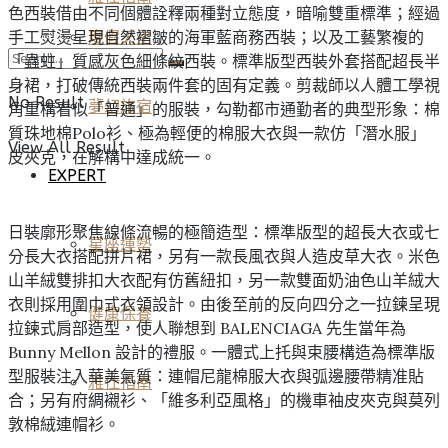
色西裝借由不同個體詮釋兩種對立態度，暗喻雙重標準；經過
手工熨燙呈現自然褶皺的海軍藍商務西裝；以及工藝繁複的
度假天堂
「蟲蛀」質感灰色細條紋西裝。標準版型西裝外套搭配超長半
身裙，打破傳統西裝兩件套的固有定義。剪裁師以人體工學視
No Result
夢幻旅宿
角重構看似「普通」的服裝，勾勒都市通勤者的典型形象：棉
質珠地棉Polo衫、極為輕便的棉服大衣與一款仿「潛水服」
View All Result
皮夾克，在解構中達成統一。
EXPERT
日裝廓形聚焦線條流暢的極簡造型：標準版型的超長大衣或七
星座運勢
分長大衣搭配拼片裙，另有一款長風衣與人造皮草大衣。米色
山羊絨雙排扣大衣配有仿舊紐扣，另一款雙面奶油色山羊絨大
衣則採用圍巾式衣領設計。由後至前的反向四分之一拉鍊呈現
健康保養
拉鍊式肩部造型，使人聯想到 BALENCIAGA 先生當年為
Bunny Mellon 設計的禮服。一體式上托與束腰構造為標準版
型服裝注入華美氣質：連帽尼龍棉服大衣與弧邊腰帶精准貼
雅仕指南
合；另有府綢襯衫、「維多利亞風格」的機車袖皮夾克與莫列
敦棉絨連帽衫。