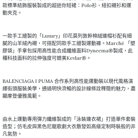
款標準結飾服裝製成的超迷你短裙：Polo衫、紐扣襯衫和運
動夾克。
一款手工縫製的「Luxury」印花莫列敦幹棉絨連帽衫配有細
膩的山羊絨內襯，可搭配同款手工縫製運動褲。Marché 「塑
膠袋」手拿包採用高性能合成纖維面料Dyneema®製成，此
種科技面料的拉伸強度可媲美Kevlar®。
BALENCIAGA I PUMA 合作系列高性能運動裝以現代風格演
繹街頭服裝美學，通過明快流暢的設計線條詮釋簡約魅力，盡
顯摩登優雅風範。
由水上運動專用彈力纖維製成的「泳裝連衣裙」打造單件套裝
造型；仿毛皮與黑色尼龍歌劇大衣散發如高級定制時裝般的非
凡氣勢。