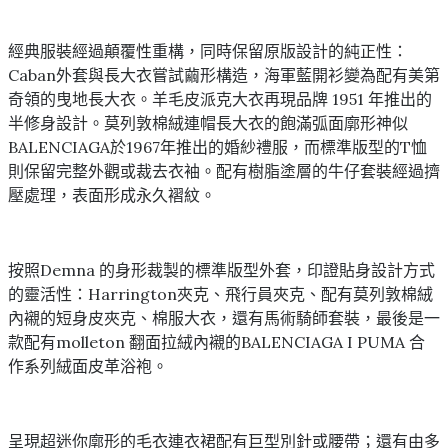
經典服裝經過顛覆性重構，同時保留原版設計的純正性：
Caban外套與長大衣嘗試繭形構造，海軍藍開衫變為配有美第
奇領的曳地長大衣。羊毛皮派克大衣再現品牌 1951 年推出的
半修身設計。莫列敦棉絨連帽長大衣的飽滿弧面廓形神似
BALENCIAGA於1967年推出的婚紗禮服，而標準版型的T恤
則保留完整外觀或裁去衣袖。配有樹脂塗層的牛仔套裝經過擠
壓處理，表面形成永久褶紋。
按照Demna 的身形裁製的標準版型外套，印證貼身設計方式
的靈活性：Harrington夾克、飛行員夾克、配有莫列敦棉絨
內襯的短身皮夾克、棉服大衣，還有馬術騎師套裝，最後是一
款配有molleton 翻面拉絨內襯的BALENCIAGA I PUMA 合
作系列絨面皮革浴袍。
呈現超迷你廓形的毛衣連衣裙配有巨型別針或腰帶；還有由多