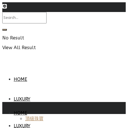
No Result
View All Result
HOME
LUXURY
HOME
頂級珠寶
LUXURY