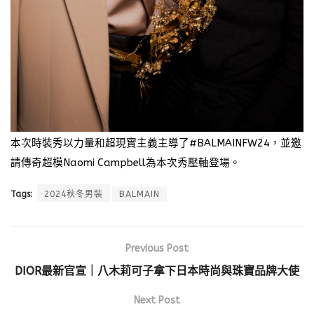
本次時裝秀以力量和超現實主義主導了
#BALMAINFW24
，並邀
請傳奇超模
Naomi Campbell
為本次秀壓軸登場。
Tags:
2024秋冬男裝
BALMAIN
Previous Post
DIOR最新官宣｜八木莉可子拿下日本時尚與珠寶品牌大使
Next Post