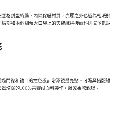
配菱格鑽型絎縫，內襯保暖材質，亮麗之外也極為輕暖舒
而肩部和兩個翻蓋大口袋上的天鵝絨拼接面料則賦予低調
衫
透過門襟和袖口的撞色設計增添視覺亮點。可隨興搭配短
然環保的100%萊賽爾面料製作，觸感柔軟親膚。