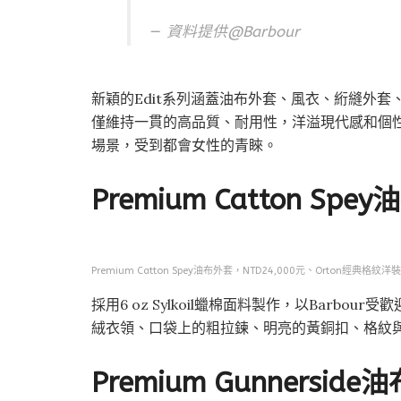
資料提供@
Barbour
新穎的Edit系列涵蓋油布外套、風衣、絎縫外
僅維持一貫的高品質、耐用性，洋溢現代感和個
場景，受到都會女性的青睞。
Premium Catton Spe
Premium Catton Spey油布外套，NTD24,000元、Orton經典格紋洋
採用6 oz Sylkoil蠟棉面料製作，以Barbo
絨衣領、口袋上的粗拉鍊、明亮的黃銅扣、格紋
Premium Gunnersid