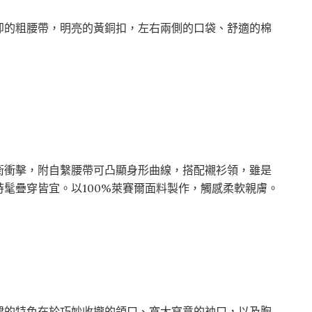
卸的粗腰帶，明亮的黃銅扣，左右兩側的口袋、舒適的棉
衛衝擊，附自繫腰帶可凸顯身形曲線，搭配襯衫領，雖是
髦疊穿皆宜。以100%萊賽爾面料製作，觸感柔軟親膚。
裙的特色在於巧妙收攏的領口、寬大寫意的袖口，以及胸