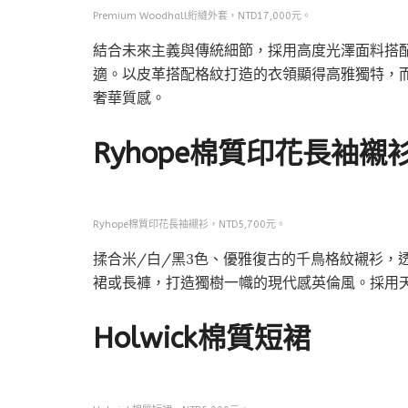
Premium Woodhall絎縫外套，NTD17,000元。
結合未來主義與傳統細節，採用高度光澤面料搭
適。以皮革搭配格紋打造的衣領顯得高雅獨特，
奢華質感。
Ryhope棉質印花長袖襯
Ryhope棉質印花長袖襯衫，NTD5,700元。
揉合米/白/黑3色、優雅復古的千鳥格紋襯衫，
裙或長褲，打造獨樹一幟的現代感英倫風。採用天
Holwick棉質短裙