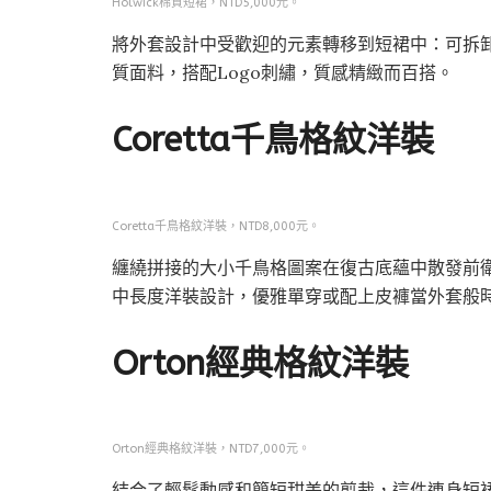
Holwick棉質短裙，NTD5,000元。
將外套設計中受歡迎的元素轉移到短裙中：可拆
質面料，搭配Logo刺繡，質感精緻而百搭。
Coretta千鳥格紋洋裝
Coretta千鳥格紋洋裝，NTD8,000元。
纏繞拼接的大小千鳥格圖案在復古底蘊中散發前
中長度洋裝設計，優雅單穿或配上皮褲當外套般時
Orton經典格紋洋裝
Orton經典格紋洋裝，NTD7,000元。
結合了輕鬆動感和簡短甜美的剪裁，這件連身短