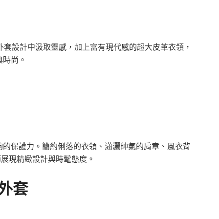
dale外套設計中汲取靈感，加上富有現代感的超大皮革衣領，
典時尚。
夠的保護力。簡約俐落的衣領、瀟灑帥氣的肩章、風衣背
節展現精緻設計與時髦態度。
縫外套