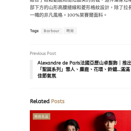
部下方的山形高腰縫線和菱形格紋設計，除了拉
一幟的非凡風格。100%萊賽爾面料。
Tags:
Barbour
時尚
Previous Post
Alexandre de Paris法國亞歷山卓髮飾｜推
「聖誕系列」雪人、麋鹿、花環、鈴鐺…滿滿
佳節氣氛
Related
Posts
時尚名品