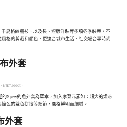
套、千鳥格紋襯衫，以及長、短版洋裝等多項冬季裝束，不
性風格的剪裁和顏色，更適合城市生活、社交場合等時尚
y油布外套
裝，NTD7,000元。
ur受歡迎的Spey釣魚外套為藍本，加入摩登元素如：超大的燈芯
與撞色的雙色拼接等細節，風格鮮明而細膩。
e油布外套