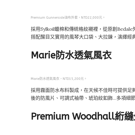
Premium Gunnerside油布外套，NTD22,000元。
採用Sylkoil蠟棉和傳統格紋襯裡，從原創Be
搭配醒目又實用的風琴大口袋、大拉鍊，演繹經
Marie防水透氣風衣
Marie防水透氣風衣，NTD15,200元。
採用霧面防水布料製成，在天候不佳時可提供足
後的防風片、可調式袖帶、琥珀紋釦飾…多項細
Premium Woodhall絎