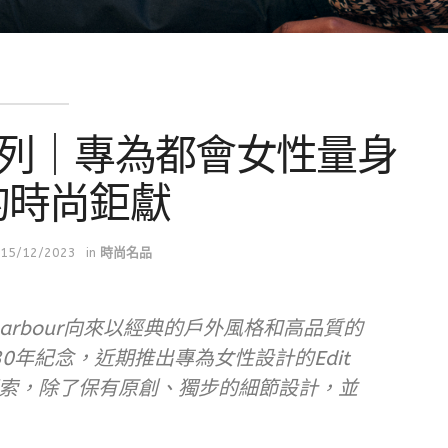
it系列｜專為都會女性量身
的時尚鉅獻
15/12/2023
in
時尚名品
arbour向來以經典的戶外風格和高品質的
0年紀念，近期推出專為女性設計的Edit
索，除了保有原創、獨步的細節設計，並