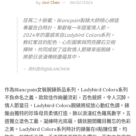
by
Jovi Chen
06/02/2024
荏苒二十餘載，Blancpain製錶大師傾心締造
專屬告白時計，摯獻每一年甜蜜情人節。
2024年的靈感來自Ladybird Colors系列。
鮮紅奪目的配色、心形圖案與閃亮鑽石交相
輝映，共同成就了這款情人節臻享版腕錶，
將節日浪漫傳統盡蘊其中。
資料提供@
BLANCPAIN
作為Blancpain女裝腕錶新品系列，Ladybird Colors系列
不負命名之義，款款佳作絢麗流彩，百色競妍，令人沉醉。
情人節當日，Ladybird Colors腕錶將綻放心動紅色調。錶
盤由獨特的珍珠母貝柔情打造，飾以浪漫紅色羅馬數字。五
道獨立塗色工藝，凝練時光底蘊，鑄就腕間矚目難忘的色彩
之美。Ladybird Colors系列時計的錶盤在6點鐘位置，均