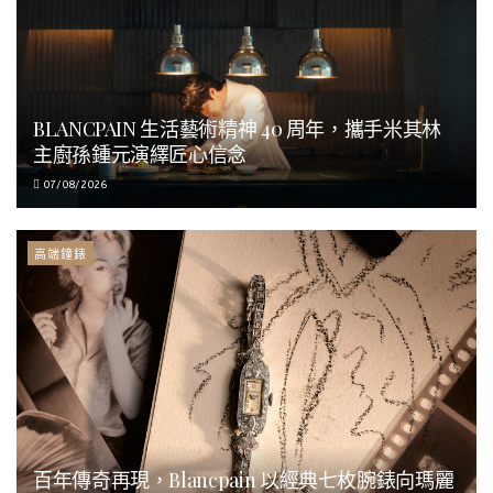
BLANCPAIN 生活藝術精神 40 周年，攜手米其林
主廚孫鍾元演繹匠心信念
07/08/2026
高端鐘錶
百年傳奇再現，Blancpain 以經典七枚腕錶向瑪麗