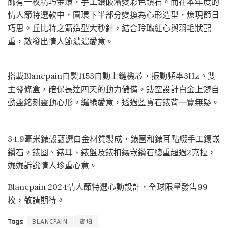
飾有一枚精巧金環，手工鑲嵌漸變彩色鑽石。而在本年度的
情人節特選款中，圓環下半部分變換為心形造型，煥現節日
巧思。丘比特之箭造型大秒針，結合玲瓏紅心與羽毛狀配
重，散發出情人節濃濃愛意。
搭載Blancpain自製1153自動上鏈機芯，振動頻率3Hz。雙
主發條盒，確保長達四天的動力儲備。鏤空設計白金上鏈自
動盤銘刻靈動心形。繾綣愛意，透過藍寶石錶背一覽無疑。
34.9毫米錶殼甄選白金材質製成，錶圈和錶耳點綴手工鑲嵌
鑽石。錶圈、錶耳、錶盤及錶扣鑲嵌鑽石總重超過2克拉，
娓娓訴說情人珍重心意。
Blancpain 2024情人節特選心動設計，全球限量發售99
枚，敬請期待。
Tags:
BLANCPAIN
寶珀