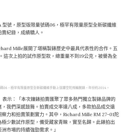
27-01 ANCA 型號，原型版限量號碼06，極罕有限量原型全新碳纖維
拍賣紀錄，成績驕人。
Richard Mille展開了堪稱製錶歷史中最具代表性的合作。五
27-01。這次上拍的試作原型款，總重量不到19公克，被譽為全
 型號，原型版限量號碼06，極罕有限量原型全新碳纖維手動上弦鏤空陀飛輪腕錶，年份約2014。
han）表示：「本次鐘錶拍賣匯聚了眾多熱門獨立製錶品牌的
應，我們深感鼓舞。拍賣成交率達八成，多款拍品成交遠
賣策劃實力。其中，Richard Mille RM 27-01陀
為極少數試作原型，備受藏家青睞，實至名歸。此錶拍出
亞洲市場的持續強勁需求。」