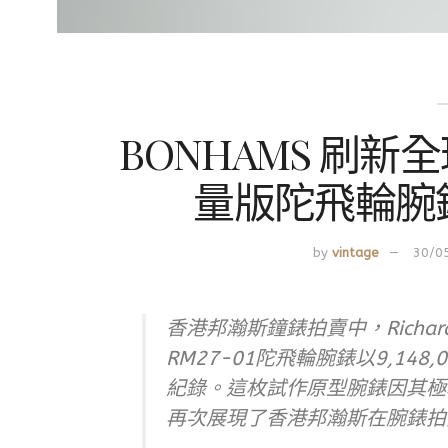
BONHAMS 刷新全球紀
量版陀飛輪腕錶
by
vintage
30/0
香港邦瀚斯鐘錶拍賣中，Richard M
RM27-01陀飛輪腕錶以9,14
紀錄。這枚試作原型腕錶因其極
再次展現了香港邦瀚斯在腕錶拍