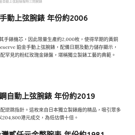
產白金自動上弦超級報時三問腕錶
e 鉑金手動上弦腕錶
年份約2006
銅製作其手錶機芯，因此限量生產約2,000枚，使得早期的黃銅
ta Reserve 鉑金手動上弦腕錶，配備日期及動力儲存顯示，
並搭配罕見的粉紅玫瑰金錶盤，堪稱獨立製錶工藝的典範。
，全新精鋼自動上弦腕錶
年份約2019
動上弦腕錶，配逆跳指針。這枚來自日本獨立製錶廠的精品，吸引眾多
204,800港元成交，為低估價十倍。
台灣貳仟元金幣腕表
年份約1981