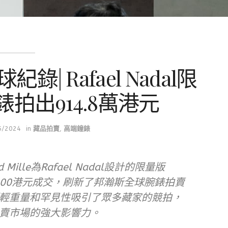
錄| Rafael Nadal限
拍出914.8萬港元
5/2024
in
藏品拍賣
,
高端鐘錶
ille為Rafael Nadal設計的限量版
8,000港元成交，刷新了邦瀚斯全球腕錶拍賣
輕重量和罕見性吸引了眾多藏家的競拍，
賣市場的強大影響力。