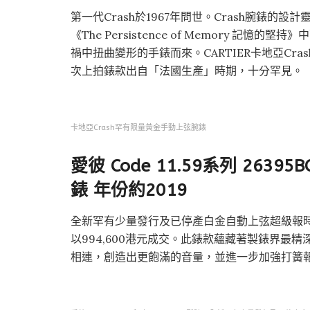
第一代Crash於1967年問世。Crash腕錶的
《The Persistence of Memory 
禍中扭曲變形的手錶而來。CARTIER卡地亞Cras
次上拍錶款出自「法國生產」時期，十分罕見。
卡地亞Crash罕有限量黃金手動上弦腕錶
愛彼 Code 11.59系列 26
錶
年份約2019
全新罕有少量發行及已停產白金自動上弦超級報時三問
以994,600港元成交。此錶款蘊藏著製錶界最
相連，創造出更飽滿的音量，並進一步加強打簧