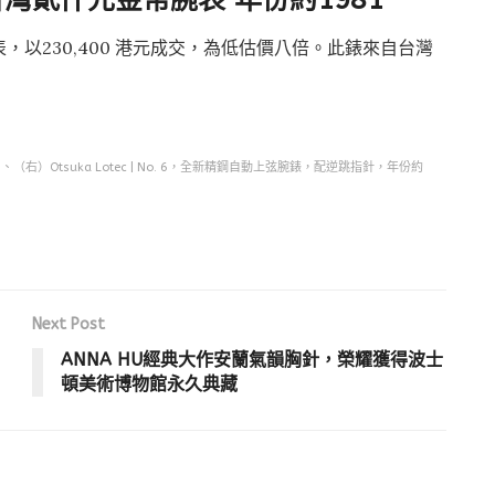
以230,400 港元成交，為低估價八倍。此錶來自台灣
Otsuka Lotec | No. 6，全新精鋼自動上弦腕錶，配逆跳指針，年份約
Next Post
ANNA HU經典大作安蘭氣韻胸針，榮耀獲得波士
頓美術博物館永久典藏