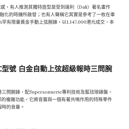
設計靈感，有人推測其獨特造型是受到達利（Dali）著名畫作
記憶的堅持》中融化的時鐘所啟發；也有人聲稱它其實是參考了一枚在車
h罕有限量黃金手動上弦腕錶，以1,147,000港元成交，本
395BC型號 白金自動上弦超級報時三問腕
腕錶，配Supersonnerie專利技術及藍琺琅錶盤，
精深的複雜功能，它將音簧與一個有著共鳴作用的特殊零件
報時的音量。