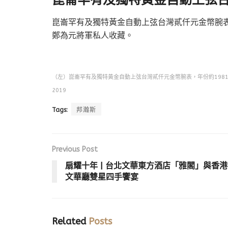
崑崙罕有及獨特黃金自動上弦台灣貳仟元金幣腕表，
鄭為元將軍私人收藏。
（左）崑崙罕有及獨特黃金自動上弦台灣貳仟元金幣腕表，年份約1981、（右）
2019
Tags:
邦瀚斯
Previous Post
扇耀十年 | 台北文華東方酒店「雅閣」與香港
文華廳雙星四手饗宴
Related
Posts