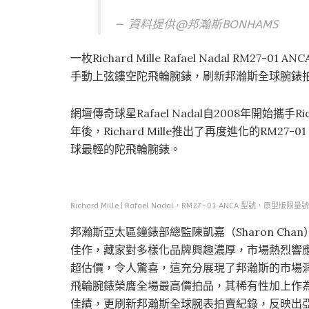
資料提供@
邦瀚斯BONHAMS
一枚Richard Mille Rafael Nadal RM
手動上弦鏤空陀飛輪腕錶，刷新邦瀚斯全球腕錶
網壇傳奇球星Rafael Nadal自2008年開始攜手
年後，Richard Mille推出了再度進化的RM
球最輕的陀飛輪腕錶。
Richard Mille | Rafael Nadal，RM27-01 ANCA
邦瀚斯亞太區鐘錶部總監陳凱嘉（Sharon C
佳作，藏家對多樣化品牌興趣濃厚，市場熱烈響
超估價，令人驚喜，這充分展現了邦瀚斯的市場洞察力和拍
飛輪腕錶榮膺全場最高價拍品，其稀有性加上作
佳績，更刷新邦瀚斯全球腕表拍賣紀錄，反映出