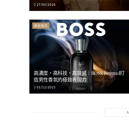
27/03/2026
美妝香氛
高濃度・高科技・高質感｜BOSS Beyond打
造男性香氛的極致表現力
01/12/2025