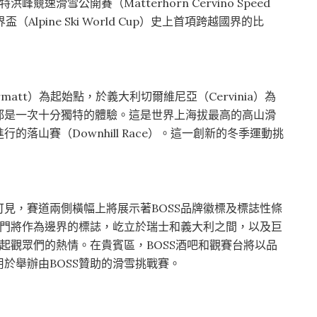
特洪峰競速滑雪公開賽（Matterhorn Cervino Speed
Alpine Ski World Cup）史上首項跨越國界的比
att）為起始點，於義大利切爾維尼亞（Cervinia）為
都是一次十分獨特的體驗。這是世界上海拔最高的高山滑
落山賽（Downhill Race）。這一創新的冬季運動挑
見，賽道兩側橫幅上將展示著BOSS品牌徽標及標誌性條
拱門將作為邊界的標誌，屹立於瑞士和義大利之間，以及巨
激起觀眾們的熱情。在貴賓區，BOSS酒吧和觀賽台將以品
於舉辦由BOSS贊助的滑雪挑戰賽。