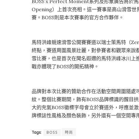
BOSS x Perfect Moment系列及形象廣告將於馬
Opening）上首次亮相。這一賽事是高山滑雪世界盃（
賽。BOSS則是本次賽事的官方合作夥伴。
馬特洪峰競速滑雪公開賽賽道以瑞士策馬特（Zerm
終點，賽道周圍風景壯麗，對參賽者和觀眾來說
雪比賽，也是首次在聞名遐邇的馬特洪峰冰川上進行的
戰亦體現了BOSS的開拓精神。
品牌對本次比賽的贊助合作在活動空間周圍隨處可
紋。整個比賽期間，飾有BOSS品牌標識的醒目
大的充氣BOSS徽標字母會立於賽道外，呼應並
牌標誌性風格及顏色裝飾，另外還有一個空間專用
Tags:
BOSS
時尚