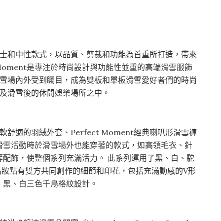
括男士、女士和中性款式，以品質、剪裁和功能為首重所打造，帶來
 Moment是專注於時尚設計與功能性並重的高端滑雪服飾
滑雪場內外受到矚目，成為雙板和單板滑雪愛好者們的時尚
以及滑雪後的休閒娛樂場所之中。
包括柔軟舒適的羽絨外套、Perfect Moment經典喇叭形滑雪褲
滑雪活動時於滑雪場外也能穿著的款式，如高領毛衣、針
等配飾，使整個系列充滿活力。 此系列運用了黑、白、駝
單品妝點有雙方共同創作的細節和印花，包括充滿動感的V形
的紅、黑、白三色千鳥格紋設計。