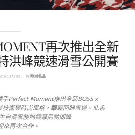
T MOMENT再次推出全新
特洪峰競速滑雪公開賽
20/11/2023
in
時尚名品
rfect Moment推出全新BOSS x
結合專業技術與時尚風格，華麗回歸雪道。此系
一誕生自滑雪勝地霞慕尼勃朗峰
牌迎來再次合作。