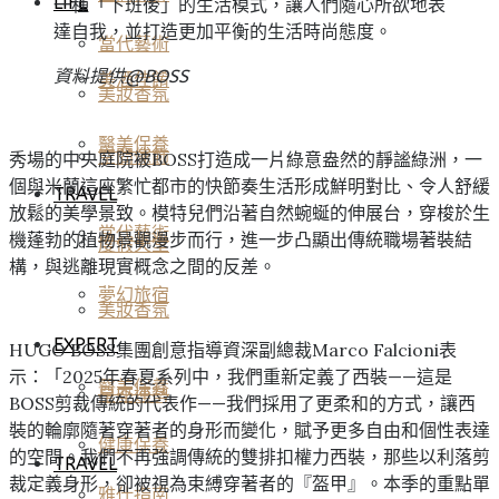
LIFE
一種「下班後」的生活模式，讓人們隨心所欲地表
達自我，並打造更加平衡的生活時尚態度。
當代藝術
資料提供@
BOSS
美酒佳餚
美妝香氛
醫美保養
空間傢飾
秀場的中央庭院被BOSS打造成一片綠意盎然的靜謐綠洲，一
個與米蘭這座繁忙都市的快節奏生活形成鮮明對比、令人舒緩
TRAVEL
放鬆的美學景致。模特兒們沿著自然蜿蜒的伸展台，穿梭於生
當代藝術
機蓬勃的植物景觀漫步而行，進一步凸顯出傳統職場著裝結
度假天堂
構，與逃離現實概念之間的反差。
夢幻旅宿
美妝香氛
EXPERT
HUGO BOSS集團創意指導資深副總裁Marco Falcioni表
示：「2025年春夏系列中，我們重新定義了西裝——這是
醫美保養
星座運勢
BOSS剪裁傳統的代表作——我們採用了更柔和的方式，讓西
裝的輪廓隨著穿著者的身形而變化，賦予更多自由和個性表達
健康保養
的空間。我們不再強調傳統的雙排扣權力西裝，那些以利落剪
TRAVEL
裁定義身形，卻被視為束縛穿著者的『盔甲』。本季的重點單
雅仕指南