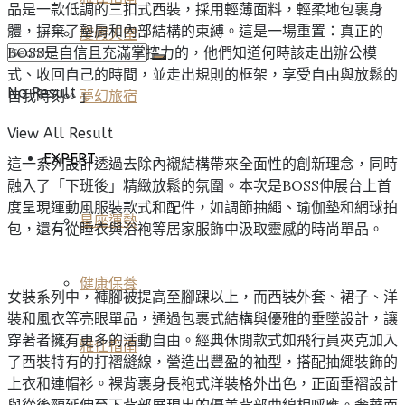
品是一款低調的三扣式西裝，採用輕薄面料，輕柔地包裹身
體，摒棄了墊肩和內部結構的束縛。這是一場重置：真正的
度假天堂
BOSS是自信且充滿掌控力的，他們知道何時該走出辦公模
式、收回自己的時間，並走出規則的框架，享受自由與放鬆的
No Result
自我時刻。」
夢幻旅宿
View All Result
EXPERT
這一系列設計透過去除內襯結構帶來全面性的創新理念，同時
融入了「下班後」精緻放鬆的氛圍。本次是BOSS伸展台上首
度呈現運動風服裝款式和配件，如調節抽繩、瑜伽墊和網球拍
星座運勢
包，還有從睡衣與浴袍等居家服飾中汲取靈感的時尚單品。
健康保養
女裝系列中，褲腳被提高至腳踝以上，而西裝外套、裙子、洋
裝和風衣等亮眼單品，通過包裹式結構與優雅的垂墜設計，讓
穿著者擁有更多的活動自由。經典休閒款式如飛行員夾克加入
雅仕指南
了西裝特有的打褶縫線，營造出豐盈的袖型，搭配抽繩裝飾的
上衣和連帽衫。裸背裹身長袍式洋裝格外出色，正面垂褶設計
與從後頸延伸至下背部展現出的優美背部曲線相呼應。奢華面