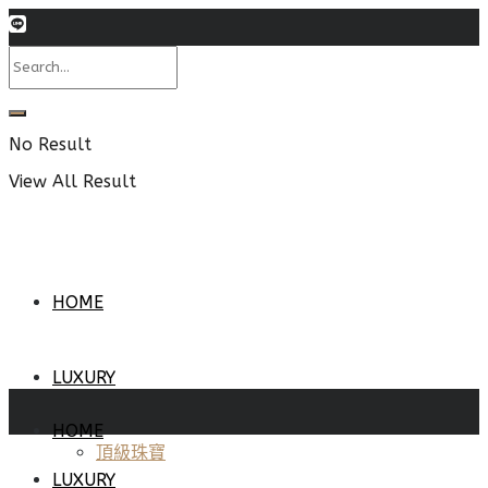
No Result
View All Result
HOME
LUXURY
HOME
頂級珠寶
LUXURY