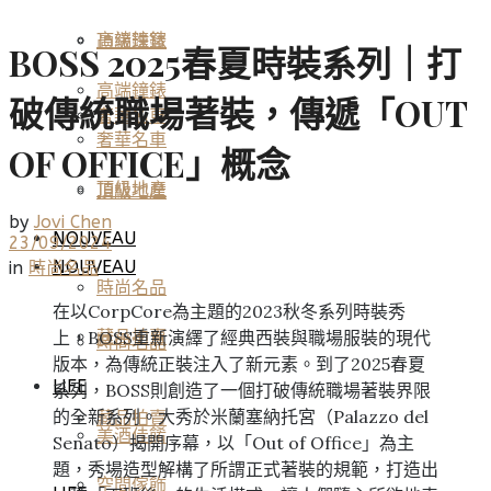
高端鐘錶
頂級珠寶
BOSS 2025春夏時裝系列｜打
高端鐘錶
破傳統職場著裝，傳遞「OUT
奢華名車
奢華名車
OF OFFICE」概念
頂級地產
頂級地產
by
Jovi Chen
NOUVEAU
23/09/2024
NOUVEAU
in
時尚名品
時尚名品
在以CorpCore為主題的2023秋冬系列時裝秀
上，BOSS重新演繹了經典西裝與職場服裝的現代
藏品拍賣
時尚名品
版本，為傳統正裝注入了新元素。到了2025春夏
LIFE
系列，BOSS則創造了一個打破傳統職場著裝界限
的全新系列。大秀於米蘭塞納托宮（Palazzo del
藏品拍賣
美酒佳餚
Senato）揭開序幕，以「Out of Office」為主
題，秀場造型解構了所謂正式著裝的規範，打造出
空間傢飾