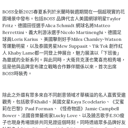
BOSS全新2025春夏系列於米蘭時裝週期間在一個超現實的花
園場景中發布。包括BOSS 品牌代言人美國網球明星Taylor
Fritz、德國田徑選手Alica Schmidt 網球名將Matteo
Berrettini、義大利游泳選手Nicolo Martinenghi、德國足
球員Loris Karius 、美國擊劍好手Miles Chamley-Watson
等運動明星，以及泰國男星Mew Suppasit、Tik Tok 創作紅
人 Khaby Lame都一同登上伸展台，魅力展演以「下班後」
為靈感的全新系列。與此同時，大衛貝克漢也驚喜亮相秀場，
這是他與品牌宣布建立戰略合作夥伴關係以來，首次出席
BOSS時裝秀。
除此之外還有眾多來自不同創意領域才華橫溢的名人嘉賓受邀
觀秀，包括歌手Khalid、英國女星Kaya Scodelario、《艾蜜
莉在巴黎》Paul Forman、《怪奇物語》Jamie Campbell
Bower、法國音樂藝術家Lucky Love、以及饒舌歌手E.SO瘦
子也現身秀場頭排共同見證這個時刻。同時透過眾多品牌好友