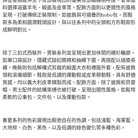
料選擇涵蓋羊毛、緞面及皮革等。配飾方面則以更隨性的風格
呈現，打破傳統正裝限制，如披肩與可摺疊的hobo包，而鞋
款多為柔和圓潤鞋頭設計，與以往系列中的尖頭和方形鞋款形
成鮮明對比。
除了三扣式西裝外，男裝系列並呈現出更加休閒的襯衫輪廓，
如單口袋設計、隱藏式鈕扣開襟和抽繩下擺，再搭配以過膝長
褲。晚裝則包括解構式剪裁的緞面大衣和禮服外套，配有披肩
領和滾邊細節。鞋款是低調的運動鞋或皮革穆勒鞋，具有舒適
質感，均以義大利皮革精製而成。配飾方面，除了披肩和貝雷
帽，男士配件的結構束縛也被打破，呈現出隨性風格，如鬆垮
柔軟的公事包、文件包，以及運動包款。
春夏系列的色彩展現出鬆弛自在的色調，包括淺藍、海軍藍、
大地棕、白色、黑色，以及低調的綠色變化等多種色彩。