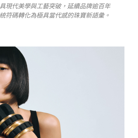
具現代美學與工藝突破，延續品牌逾百年
統符碼轉化為極具當代感的珠寶新語彙。