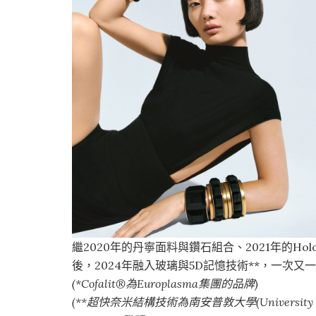
繼2020年的丹寧面料與鑽石組合、2021年的Hologr
後，2024年融入玻璃與5D記憶技術**，一次
(*Cofalit®為Europlasma集團的品牌)
(**超快奈米結構技術為南安普敦大學(University of 