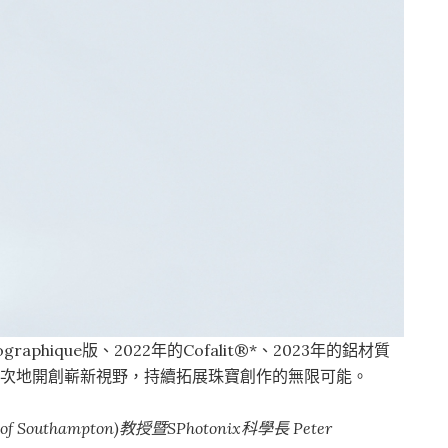
aphique版、2022年的Cofalit®*、2023年的鋁材質
又一次地開創嶄新視野，持續拓展珠寶創作的無限可能。
Southampton)教授暨SPhotonix科學長 Peter